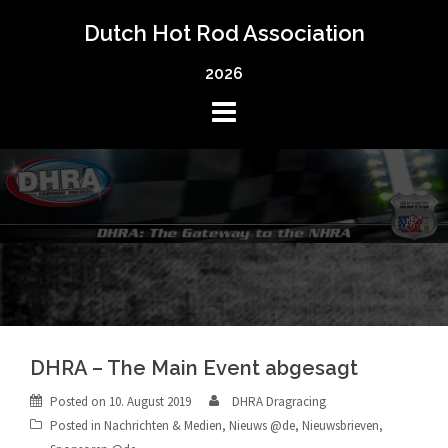
Skip
Dutch Hot Rod Association
to
content
2026
DHRA – The Main Event abgesagt
Posted on
10. August 2019
DHRA Dragracing
Posted in
Nachrichten & Medien
,
Nieuws @de
,
Nieuwsbrieven
,