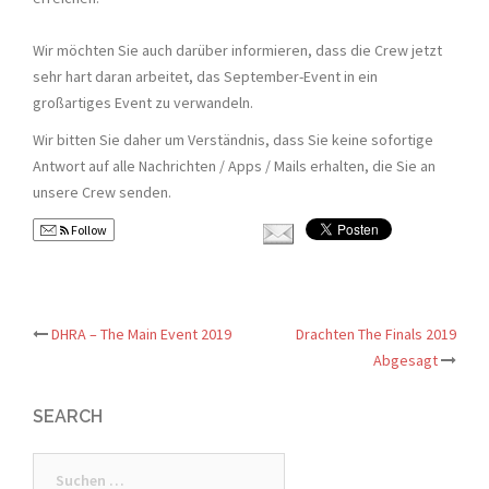
Wir möchten Sie auch darüber informieren, dass die Crew jetzt
sehr hart daran arbeitet, das September-Event in ein
großartiges Event zu verwandeln.
Wir bitten Sie daher um Verständnis, dass Sie keine sofortige
Antwort auf alle Nachrichten / Apps / Mails erhalten, die Sie an
unsere Crew senden.
Follow
Post
DHRA – The Main Event 2019
Drachten The Finals 2019
Abgesagt
navigation
SEARCH
Suchen