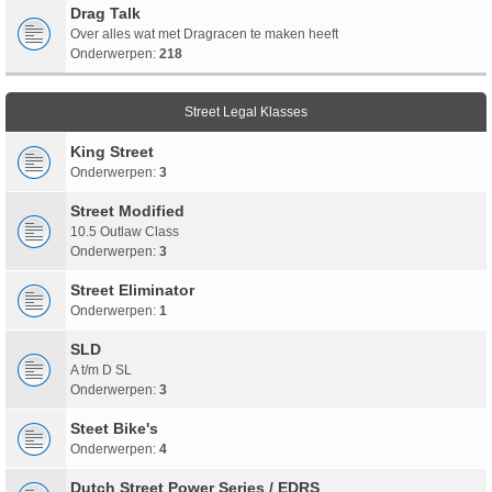
Drag Talk
Over alles wat met Dragracen te maken heeft
Onderwerpen:
218
Street Legal Klasses
King Street
Onderwerpen:
3
Street Modified
10.5 Outlaw Class
Onderwerpen:
3
Street Eliminator
Onderwerpen:
1
SLD
A t/m D SL
Onderwerpen:
3
Steet Bike's
Onderwerpen:
4
Dutch Street Power Series / EDRS