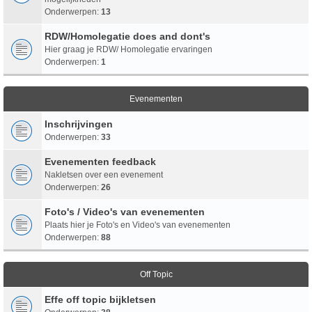
Onderwerpen:
13
RDW/Homolegatie does and dont's
Hier graag je RDW/ Homolegatie ervaringen
Onderwerpen:
1
Evenementen
Inschrijvingen
Onderwerpen:
33
Evenementen feedback
Nakletsen over een evenement
Onderwerpen:
26
Foto's / Video's van evenementen
Plaats hier je Foto's en Video's van evenementen
Onderwerpen:
88
Off Topic
Effe off topic bijkletsen