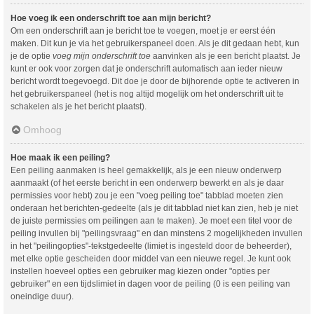
Hoe voeg ik een onderschrift toe aan mijn bericht?
Om een onderschrift aan je bericht toe te voegen, moet je er eerst één
maken. Dit kun je via het gebruikerspaneel doen. Als je dit gedaan hebt, kun
je de optie
voeg mijn onderschrift toe
aanvinken als je een bericht plaatst. Je
kunt er ook voor zorgen dat je onderschrift automatisch aan ieder nieuw
bericht wordt toegevoegd. Dit doe je door de bijhorende optie te activeren in
het gebruikerspaneel (het is nog altijd mogelijk om het onderschrift uit te
schakelen als je het bericht plaatst).
Omhoog
Hoe maak ik een peiling?
Een peiling aanmaken is heel gemakkelijk, als je een nieuw onderwerp
aanmaakt (of het eerste bericht in een onderwerp bewerkt en als je daar
permissies voor hebt) zou je een "voeg peiling toe" tabblad moeten zien
onderaan het berichten-gedeelte (als je dit tabblad niet kan zien, heb je niet
de juiste permissies om peilingen aan te maken). Je moet een titel voor de
peiling invullen bij "peilingsvraag" en dan minstens 2 mogelijkheden invullen
in het "peilingopties"-tekstgedeelte (limiet is ingesteld door de beheerder),
met elke optie gescheiden door middel van een nieuwe regel. Je kunt ook
instellen hoeveel opties een gebruiker mag kiezen onder "opties per
gebruiker" en een tijdslimiet in dagen voor de peiling (0 is een peiling van
oneindige duur).