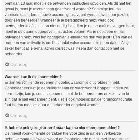
bent dan 13 jaar, moet je de ontvangen instructies opvolgen. Als dit niet het
geval is, moet je account dan geactiveerd worden? Sommige forums
vereisen dat iedere nieuwe account geactiveerd wordt, ofwel door jezelf of
door een beheerder. Wanneer je je geregistreerd hebt, werd ook
medegedeeld of dit al dan niet nodig is. Indien je een e-mail ontvangen hebt,
moet je de daarin opgegeven instructies volgen. Als je nooit een e-mail
ontvangen hebt, was het opgegeven e-mailadres dan wel juist? Één van de
redenen van activatie is om het aantal valse accounts te doen dalen. Als je
zeker bent dat je e-mailadres correct was, neem dan contact op met de
beheerder.
Omhoog
Waarom kan ik niet aanmelden?
Er zijn verschillende redenen mogelijk waarom je dit probleem hebt.
Controleer eerst of je gebruikersnaam en wachtwoord kloppen. Indien ze
correct zijn, kun je contact opnemen met de beheerder om er zeker van te
zijn dat je niet verbannen bent. Het is ook mogelijk dat de forumconfiguratie
fout is, dan moet dit door de beheerder opgelost worden.
Omhoog
Ik heb me ooit geregistreerd maar kan nu niet meer aanmelden!?
De meest voorkomende oorzaken hiervoor zijn: je gaf een verkeerde
gebruikersnaam of wachtwoord op (controleer de e-mail met je registratie