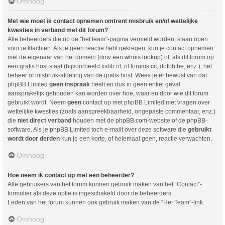
Omhoog
Met wie moet ik contact opnemen omtrent misbruik en/of wettelijke
kwesties in verband met dit forum?
Alle beheerders die op de "het team"-pagina vermeld worden, staan open
voor je klachten. Als je geen reactie hebt gekregen, kun je contact opnemen
met de eigenaar van het domein (dmv een
whois lookup
) of, als dit forum op
een gratis host staat (bijvoorbeeld xsbb.nl, nl.forums.cc, dotbb.be, enz.), het
beheer of misbruik-afdeling van de gratis host. Wees je er bewust van dat
phpBB Limited
geen inspraak
heeft en dus in geen enkel geval
aansprakelijk gehouden kan worden over hoe, waar en door wie dit forum
gebruikt wordt. Neem
geen
contact op met phpBB Limited met vragen over
wettelijke kwesties (zoals aanspreekbaarheid, ongepaste commentaar, enz.)
die
niet direct verband
houden met de phpBB.com-website of de phpBB-
software. Als je phpBB Limited toch e-mailt over deze software die
gebruikt
wordt door derden
kun je een korte, of helemaal geen, reactie verwachten.
Omhoog
Hoe neem ik contact op met een beheerder?
Alle gebruikers van het forum kunnen gebruik maken van het “Contact”-
formulier als deze optie is ingeschakeld door de beheerders.
Leden van het forum kunnen ook gebruik maken van de “Het Team”-link.
Omhoog