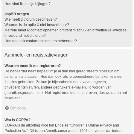
Hoe vind ik al mijn bijlagen?
phpBB vragen
Wie heeft dit forum geschreven?
Waarom is de optie X niet beschikbaar?
Met wie moet ik contact opnemen omtrent misbruik en/of wettelijke kwesties
in verband met dit forum?
Hoe neem ik contact op met een beheerder?
Aanmeld- en registratievragen
Waarom moet ik me registreren?
De beheerder heeft bepaalt of je al dan niet geregistreerd moet zijn om
berichten te plaatsen. Hoe dan ook, als je geregistreerd bent kun je meer
functies gebruiken. Zo kun je bijvoorbeeld een avatar opgeven,
privéberichten sturen, andere gebruikers e-mailen, lid worden van
gebruikersgroepen, enz. Het registreren duurt maar even, dus we raden het
zeker aan!
Omhoog
Wat is COPPA?
COPPA is de afkorting voor het Engelse "Children’s Online Privacy and
Protection Act". Dit is een Amerikaanse wet uit 1998 die vereist dat iedere