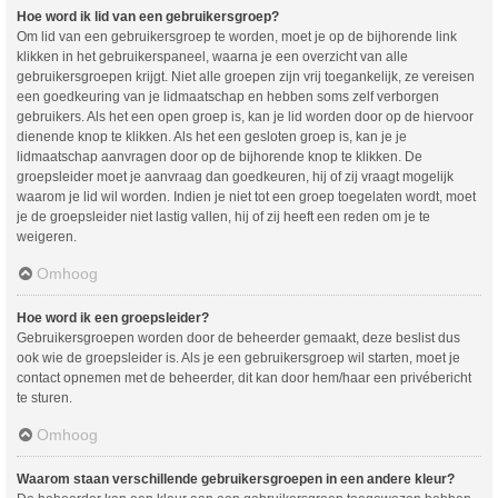
Hoe word ik lid van een gebruikersgroep?
Om lid van een gebruikersgroep te worden, moet je op de bijhorende link
klikken in het gebruikerspaneel, waarna je een overzicht van alle
gebruikersgroepen krijgt. Niet alle groepen zijn vrij toegankelijk, ze vereisen
een goedkeuring van je lidmaatschap en hebben soms zelf verborgen
gebruikers. Als het een open groep is, kan je lid worden door op de hiervoor
dienende knop te klikken. Als het een gesloten groep is, kan je je
lidmaatschap aanvragen door op de bijhorende knop te klikken. De
groepsleider moet je aanvraag dan goedkeuren, hij of zij vraagt mogelijk
waarom je lid wil worden. Indien je niet tot een groep toegelaten wordt, moet
je de groepsleider niet lastig vallen, hij of zij heeft een reden om je te
weigeren.
Omhoog
Hoe word ik een groepsleider?
Gebruikersgroepen worden door de beheerder gemaakt, deze beslist dus
ook wie de groepsleider is. Als je een gebruikersgroep wil starten, moet je
contact opnemen met de beheerder, dit kan door hem/haar een privébericht
te sturen.
Omhoog
Waarom staan verschillende gebruikersgroepen in een andere kleur?