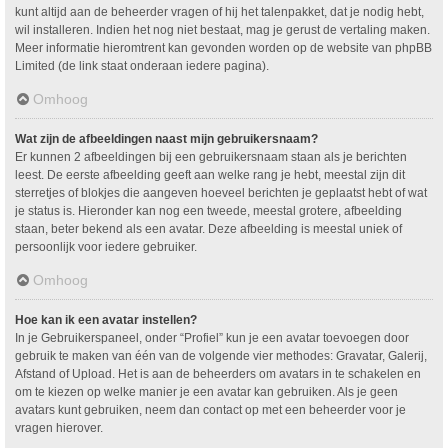
kunt altijd aan de beheerder vragen of hij het talenpakket, dat je nodig hebt,
wil installeren. Indien het nog niet bestaat, mag je gerust de vertaling maken.
Meer informatie hieromtrent kan gevonden worden op de website van phpBB
Limited (de link staat onderaan iedere pagina).
Omhoog
Wat zijn de afbeeldingen naast mijn gebruikersnaam?
Er kunnen 2 afbeeldingen bij een gebruikersnaam staan als je berichten
leest. De eerste afbeelding geeft aan welke rang je hebt, meestal zijn dit
sterretjes of blokjes die aangeven hoeveel berichten je geplaatst hebt of wat
je status is. Hieronder kan nog een tweede, meestal grotere, afbeelding
staan, beter bekend als een avatar. Deze afbeelding is meestal uniek of
persoonlijk voor iedere gebruiker.
Omhoog
Hoe kan ik een avatar instellen?
In je Gebruikerspaneel, onder “Profiel” kun je een avatar toevoegen door
gebruik te maken van één van de volgende vier methodes: Gravatar, Galerij,
Afstand of Upload. Het is aan de beheerders om avatars in te schakelen en
om te kiezen op welke manier je een avatar kan gebruiken. Als je geen
avatars kunt gebruiken, neem dan contact op met een beheerder voor je
vragen hierover.