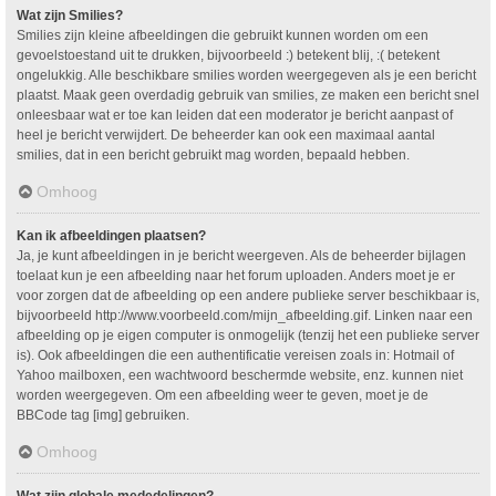
Wat zijn Smilies?
Smilies zijn kleine afbeeldingen die gebruikt kunnen worden om een
gevoelstoestand uit te drukken, bijvoorbeeld :) betekent blij, :( betekent
ongelukkig. Alle beschikbare smilies worden weergegeven als je een bericht
plaatst. Maak geen overdadig gebruik van smilies, ze maken een bericht snel
onleesbaar wat er toe kan leiden dat een moderator je bericht aanpast of
heel je bericht verwijdert. De beheerder kan ook een maximaal aantal
smilies, dat in een bericht gebruikt mag worden, bepaald hebben.
Omhoog
Kan ik afbeeldingen plaatsen?
Ja, je kunt afbeeldingen in je bericht weergeven. Als de beheerder bijlagen
toelaat kun je een afbeelding naar het forum uploaden. Anders moet je er
voor zorgen dat de afbeelding op een andere publieke server beschikbaar is,
bijvoorbeeld http://www.voorbeeld.com/mijn_afbeelding.gif. Linken naar een
afbeelding op je eigen computer is onmogelijk (tenzij het een publieke server
is). Ook afbeeldingen die een authentificatie vereisen zoals in: Hotmail of
Yahoo mailboxen, een wachtwoord beschermde website, enz. kunnen niet
worden weergegeven. Om een afbeelding weer te geven, moet je de
BBCode tag [img] gebruiken.
Omhoog