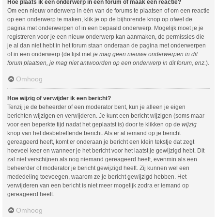
Hoe plaats ik een onderwerp in een forum of maak een reactie?
Om een nieuw onderwerp in één van de forums te plaatsen of om een reactie
op een onderwerp te maken, klik je op de bijhorende knop op ofwel de
pagina met onderwerpen of in een bepaald onderwerp. Mogelijk moet je je
registreren voor je een nieuw onderwerp kan aanmaken, de permissies die
je al dan niet hebt in het forum staan onderaan de pagina met onderwerpen
of in een onderwerp (de lijst met
je mag geen nieuwe onderwerpen in dit
forum plaatsen, je mag niet antwoorden op een onderwerp in dit forum, enz.
).
Omhoog
Hoe wijzig of verwijder ik een bericht?
Tenzij je de beheerder of een moderator bent, kun je alleen je eigen
berichten wijzigen en verwijderen. Je kunt een bericht wijzigen (soms maar
voor een beperkte tijd nadat het geplaatst is) door te klikken op de
wijzig
knop van het desbetreffende bericht. Als er al iemand op je bericht
gereageerd heeft, komt er onderaan je bericht een klein tekstje dat zegt
hoeveel keer en wanneer je het bericht voor het laatst je gewijzigd hebt. Dit
zal niet verschijnen als nog niemand gereageerd heeft, evenmin als een
beheerder of moderator je bericht gewijzigd heeft. Zij kunnen wel een
mededeling toevoegen, waarom ze je bericht gewijzigd hebben. Het
verwijderen van een bericht is niet meer mogelijk zodra er iemand op
gereageerd heeft.
Omhoog