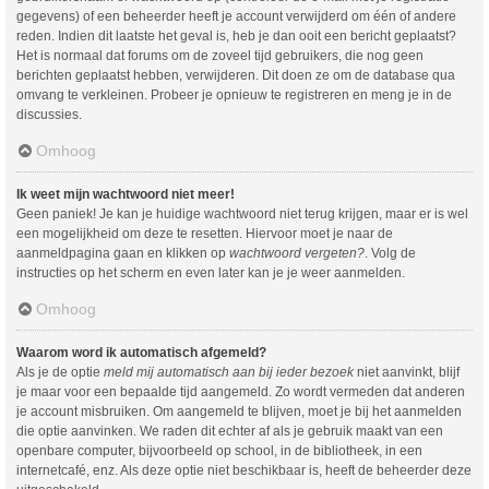
gegevens) of een beheerder heeft je account verwijderd om één of andere
reden. Indien dit laatste het geval is, heb je dan ooit een bericht geplaatst?
Het is normaal dat forums om de zoveel tijd gebruikers, die nog geen
berichten geplaatst hebben, verwijderen. Dit doen ze om de database qua
omvang te verkleinen. Probeer je opnieuw te registreren en meng je in de
discussies.
Omhoog
Ik weet mijn wachtwoord niet meer!
Geen paniek! Je kan je huidige wachtwoord niet terug krijgen, maar er is wel
een mogelijkheid om deze te resetten. Hiervoor moet je naar de
aanmeldpagina gaan en klikken op
wachtwoord vergeten?
. Volg de
instructies op het scherm en even later kan je je weer aanmelden.
Omhoog
Waarom word ik automatisch afgemeld?
Als je de optie
meld mij automatisch aan bij ieder bezoek
niet aanvinkt, blijf
je maar voor een bepaalde tijd aangemeld. Zo wordt vermeden dat anderen
je account misbruiken. Om aangemeld te blijven, moet je bij het aanmelden
die optie aanvinken. We raden dit echter af als je gebruik maakt van een
openbare computer, bijvoorbeeld op school, in de bibliotheek, in een
internetcafé, enz. Als deze optie niet beschikbaar is, heeft de beheerder deze