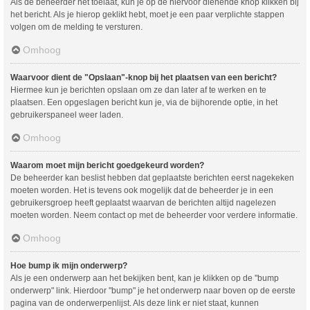
Als de beheerder het toelaat, kun je op de hiervoor dienende knop klikken bij
het bericht. Als je hierop geklikt hebt, moet je een paar verplichte stappen
volgen om de melding te versturen.
Omhoog
Waarvoor dient de "Opslaan"-knop bij het plaatsen van een bericht?
Hiermee kun je berichten opslaan om ze dan later af te werken en te
plaatsen. Een opgeslagen bericht kun je, via de bijhorende optie, in het
gebruikerspaneel weer laden.
Omhoog
Waarom moet mijn bericht goedgekeurd worden?
De beheerder kan beslist hebben dat geplaatste berichten eerst nagekeken
moeten worden. Het is tevens ook mogelijk dat de beheerder je in een
gebruikersgroep heeft geplaatst waarvan de berichten altijd nagelezen
moeten worden. Neem contact op met de beheerder voor verdere informatie.
Omhoog
Hoe bump ik mijn onderwerp?
Als je een onderwerp aan het bekijken bent, kan je klikken op de "bump
onderwerp" link. Hierdoor "bump" je het onderwerp naar boven op de eerste
pagina van de onderwerpenlijst. Als deze link er niet staat, kunnen