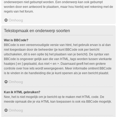
onderwerpen niet gebumpt worden. Een onderwerp kan ook gebumpt
worden door een antwoord te plaatsen, maar hou hierbij wel rekening met de
regels van het forum.
Omhoog
Tekstopmaak en onderwerp soorten
Wat is BBCode?
BBCode is een vereenvoudigde versie van html, het gebruik ervan is al dan
niet toegestaan door de beheerder (je kunt BBCode ook per bericht
uitschakelen, dit is een optie bij het plaatsen van je bericht). De syntax van
BBCode is ongeveer gelijk aan die van HTML, tags worden tussen vierkante
haakjes [ en ] geplaatst, dus niet < en >. Daarnaast geeft het een grotere
controle over hoe iets wordt weergegeven. Meer informatie omtrent BBCode
is te vinden in de handleiding die je kunt openen als je een bericht plaatst.
Omhoog
Kan ik HTML gebruiken?
Nee, het is niet mogelijk om je bericht op te maken met HTML code. De
meeste opmaak die je via HTML kan toepassen is ook via BBCode mogelijk.
Omhoog