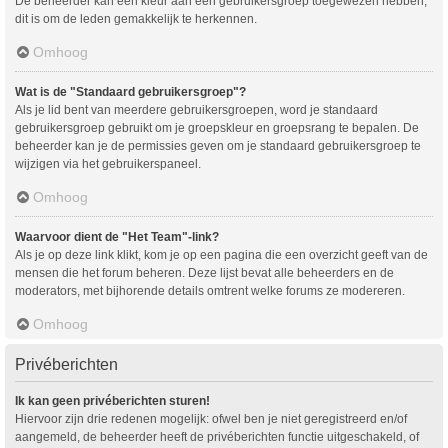
De beheerder kan een kleur aan een gebruikersgroep toegewezen hebben,
dit is om de leden gemakkelijk te herkennen.
Omhoog
Wat is de "Standaard gebruikersgroep"?
Als je lid bent van meerdere gebruikersgroepen, word je standaard
gebruikersgroep gebruikt om je groepskleur en groepsrang te bepalen. De
beheerder kan je de permissies geven om je standaard gebruikersgroep te
wijzigen via het gebruikerspaneel.
Omhoog
Waarvoor dient de "Het Team"-link?
Als je op deze link klikt, kom je op een pagina die een overzicht geeft van de
mensen die het forum beheren. Deze lijst bevat alle beheerders en de
moderators, met bijhorende details omtrent welke forums ze modereren.
Omhoog
Privéberichten
Ik kan geen privéberichten sturen!
Hiervoor zijn drie redenen mogelijk: ofwel ben je niet geregistreerd en/of
aangemeld, de beheerder heeft de privéberichten functie uitgeschakeld, of