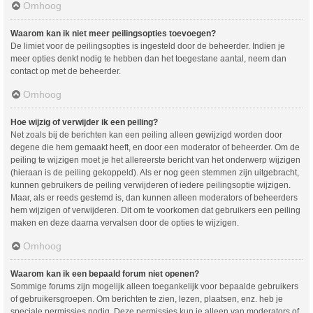
Omhoog
Waarom kan ik niet meer peilingsopties toevoegen?
De limiet voor de peilingsopties is ingesteld door de beheerder. Indien je
meer opties denkt nodig te hebben dan het toegestane aantal, neem dan
contact op met de beheerder.
Omhoog
Hoe wijzig of verwijder ik een peiling?
Net zoals bij de berichten kan een peiling alleen gewijzigd worden door
degene die hem gemaakt heeft, en door een moderator of beheerder. Om de
peiling te wijzigen moet je het allereerste bericht van het onderwerp wijzigen
(hieraan is de peiling gekoppeld). Als er nog geen stemmen zijn uitgebracht,
kunnen gebruikers de peiling verwijderen of iedere peilingsoptie wijzigen.
Maar, als er reeds gestemd is, dan kunnen alleen moderators of beheerders
hem wijzigen of verwijderen. Dit om te voorkomen dat gebruikers een peiling
maken en deze daarna vervalsen door de opties te wijzigen.
Omhoog
Waarom kan ik een bepaald forum niet openen?
Sommige forums zijn mogelijk alleen toegankelijk voor bepaalde gebruikers
of gebruikersgroepen. Om berichten te zien, lezen, plaatsen, enz. heb je
speciale permissies nodig. Deze permissies kun je alleen van moderators of