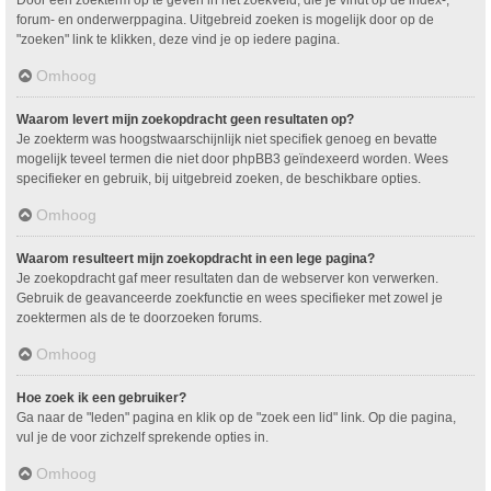
Door een zoekterm op te geven in het zoekveld, die je vindt op de index-,
forum- en onderwerppagina. Uitgebreid zoeken is mogelijk door op de
"zoeken" link te klikken, deze vind je op iedere pagina.
Omhoog
Waarom levert mijn zoekopdracht geen resultaten op?
Je zoekterm was hoogstwaarschijnlijk niet specifiek genoeg en bevatte
mogelijk teveel termen die niet door phpBB3 geïndexeerd worden. Wees
specifieker en gebruik, bij uitgebreid zoeken, de beschikbare opties.
Omhoog
Waarom resulteert mijn zoekopdracht in een lege pagina?
Je zoekopdracht gaf meer resultaten dan de webserver kon verwerken.
Gebruik de geavanceerde zoekfunctie en wees specifieker met zowel je
zoektermen als de te doorzoeken forums.
Omhoog
Hoe zoek ik een gebruiker?
Ga naar de "leden" pagina en klik op de "zoek een lid" link. Op die pagina,
vul je de voor zichzelf sprekende opties in.
Omhoog