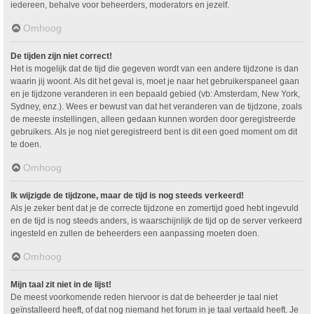
iedereen, behalve voor beheerders, moderators en jezelf.
Omhoog
De tijden zijn niet correct!
Het is mogelijk dat de tijd die gegeven wordt van een andere tijdzone is dan
waarin jij woont. Als dit het geval is, moet je naar het gebruikerspaneel gaan
en je tijdzone veranderen in een bepaald gebied (vb: Amsterdam, New York,
Sydney, enz.). Wees er bewust van dat het veranderen van de tijdzone, zoals
de meeste instellingen, alleen gedaan kunnen worden door geregistreerde
gebruikers. Als je nog niet geregistreerd bent is dit een goed moment om dit
te doen.
Omhoog
Ik wijzigde de tijdzone, maar de tijd is nog steeds verkeerd!
Als je zeker bent dat je de correcte tijdzone en zomertijd goed hebt ingevuld
en de tijd is nog steeds anders, is waarschijnlijk de tijd op de server verkeerd
ingesteld en zullen de beheerders een aanpassing moeten doen.
Omhoog
Mijn taal zit niet in de lijst!
De meest voorkomende reden hiervoor is dat de beheerder je taal niet
geïnstalleerd heeft, of dat nog niemand het forum in je taal vertaald heeft. Je