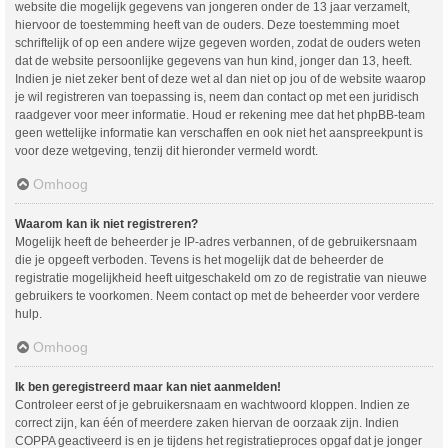
website die mogelijk gegevens van jongeren onder de 13 jaar verzamelt,
hiervoor de toestemming heeft van de ouders. Deze toestemming moet
schriftelijk of op een andere wijze gegeven worden, zodat de ouders weten
dat de website persoonlijke gegevens van hun kind, jonger dan 13, heeft.
Indien je niet zeker bent of deze wet al dan niet op jou of de website waarop
je wil registreren van toepassing is, neem dan contact op met een juridisch
raadgever voor meer informatie. Houd er rekening mee dat het phpBB-team
geen wettelijke informatie kan verschaffen en ook niet het aanspreekpunt is
voor deze wetgeving, tenzij dit hieronder vermeld wordt.
Omhoog
Waarom kan ik niet registreren?
Mogelijk heeft de beheerder je IP-adres verbannen, of de gebruikersnaam
die je opgeeft verboden. Tevens is het mogelijk dat de beheerder de
registratie mogelijkheid heeft uitgeschakeld om zo de registratie van nieuwe
gebruikers te voorkomen. Neem contact op met de beheerder voor verdere
hulp.
Omhoog
Ik ben geregistreerd maar kan niet aanmelden!
Controleer eerst of je gebruikersnaam en wachtwoord kloppen. Indien ze
correct zijn, kan één of meerdere zaken hiervan de oorzaak zijn. Indien
COPPA geactiveerd is en je tijdens het registratieproces opgaf dat je jonger