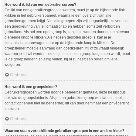
Hoe word ik lid van een gebruikersgroep?
Om lid van een gebruikersgroep te worden, moet je op de bijhorende link
klikken in het gebruikerspaneel, waarna je een overzicht van alle
gebruikersgroepen krijgt. Niet alle groepen zijn vrij toegankelijk, ze vereisen
een goedkeuring van je lidmaatschap en hebben soms zelf verborgen
gebruikers. Als het een open groep is, kan je lid worden door op de hiervoor
dienende knop te klikken. Als het een gesloten groep is, kan je je
lidmaatschap aanvragen door op de bijhorende knop te klikken. De
groepsleider moet je aanvraag dan goedkeuren, hij of zij vraagt mogelijk
waarom je lid wil worden. Indien je niet tot een groep toegelaten wordt, moet
je de groepsleider niet lastig vallen, hij of zij heeft een reden om je te
weigeren.
Omhoog
Hoe word ik een groepsleider?
Gebruikersgroepen worden door de beheerder gemaakt, deze beslist dus
ook wie de groepsleider is. Als je een gebruikersgroep wil starten, moet je
contact opnemen met de beheerder, dit kan door hem/haar een privébericht
te sturen.
Omhoog
Waarom staan verschillende gebruikersgroepen in een andere kleur?