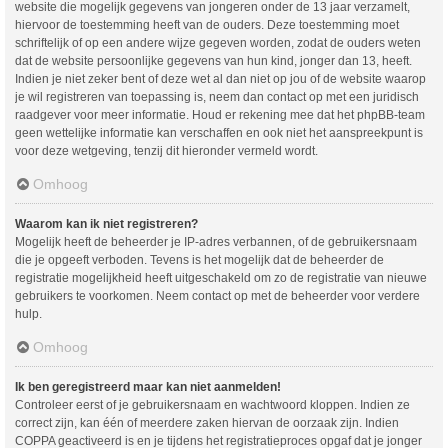
website die mogelijk gegevens van jongeren onder de 13 jaar verzamelt,
hiervoor de toestemming heeft van de ouders. Deze toestemming moet
schriftelijk of op een andere wijze gegeven worden, zodat de ouders weten
dat de website persoonlijke gegevens van hun kind, jonger dan 13, heeft.
Indien je niet zeker bent of deze wet al dan niet op jou of de website waarop
je wil registreren van toepassing is, neem dan contact op met een juridisch
raadgever voor meer informatie. Houd er rekening mee dat het phpBB-team
geen wettelijke informatie kan verschaffen en ook niet het aanspreekpunt is
voor deze wetgeving, tenzij dit hieronder vermeld wordt.
Omhoog
Waarom kan ik niet registreren?
Mogelijk heeft de beheerder je IP-adres verbannen, of de gebruikersnaam
die je opgeeft verboden. Tevens is het mogelijk dat de beheerder de
registratie mogelijkheid heeft uitgeschakeld om zo de registratie van nieuwe
gebruikers te voorkomen. Neem contact op met de beheerder voor verdere
hulp.
Omhoog
Ik ben geregistreerd maar kan niet aanmelden!
Controleer eerst of je gebruikersnaam en wachtwoord kloppen. Indien ze
correct zijn, kan één of meerdere zaken hiervan de oorzaak zijn. Indien
COPPA geactiveerd is en je tijdens het registratieproces opgaf dat je jonger