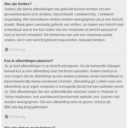
Wat zijn Smilies?
Smilies zijn kleine afbeeldingen die gebruikt kunnen worden om een
gevoelstoestand uit te drukken, bijvoorbeeld :) betekent blij, :( betekent
ongelukkig. Alle beschikbare smilies worden weergegeven als je een bericht
plaatst. Maak geen overdadig gebruik van smilies, ze maken een bericht snel
onleesbaar wat er toe kan leiden dat een moderator je bericht aanpast of
heel je bericht verwijdert. De beheerder kan ook een maximaal aantal
smilies, dat in een bericht gebruikt mag worden, bepaald hebben.
Omhoog
Kan ik afbeeldingen plaatsen?
Ja, je kunt afbeeldingen in je bericht weergeven. Als de beheerder bijlagen
toelaat kun je een afbeelding naar het forum uploaden. Anders moet je er
voor zorgen dat de afbeelding op een andere publieke server beschikbaar is,
bijvoorbeeld http://www.voorbeeld.com/mijn_afbeelding.gif. Linken naar een
afbeelding op je eigen computer is onmogelijk (tenzij het een publieke server
is). Ook afbeeldingen die een authentificatie vereisen zoals in: Hotmail of
Yahoo mailboxen, een wachtwoord beschermde website, enz. kunnen niet
worden weergegeven. Om een afbeelding weer te geven, moet je de
BBCode tag [img] gebruiken.
Omhoog