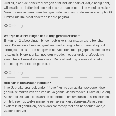
kunt altijd aan de beheerder vragen of hij het talenpakket, dat je nodig hebt,
wil installeren. Indien het nog niet bestaat, mag je gerust de vertaling maken.
Meer informatie hieromtrent kan gevonden worden op de website van phpBB
Limited (de link staat onderaan iedere pagina).
Omhoog
Wat zijn de afbeeldingen naast mijn gebruikersnaam?
Er kunnen 2 afbeeldingen bij een gebruikersnaam staan als je berichten
leest. De eerste afbeelding geeft aan welke rang je hebt, meestal zijn dit
sterretjes of blokjes die aangeven hoeveel berichten je geplaatst hebt of wat
je status is. Hieronder kan nog een tweede, meestal grotere, afbeelding
staan, beter bekend als een avatar. Deze afbeelding is meestal uniek of
persoonlijk voor iedere gebruiker.
Omhoog
Hoe kan ik een avatar instellen?
In je Gebruikerspaneel, onder “Profiel” kun je een avatar toevoegen door
gebruik te maken van één van de volgende vier methodes: Gravatar, Galerij,
Afstand of Upload. Het is aan de beheerders om avatars in te schakelen en
om te kiezen op welke manier je een avatar kan gebruiken. Als je geen
avatars kunt gebruiken, neem dan contact op met een beheerder voor je
vragen hierover.