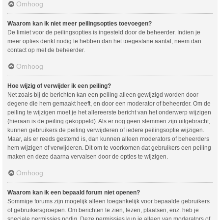
Omhoog
Waarom kan ik niet meer peilingsopties toevoegen?
De limiet voor de peilingsopties is ingesteld door de beheerder. Indien je
meer opties denkt nodig te hebben dan het toegestane aantal, neem dan
contact op met de beheerder.
Omhoog
Hoe wijzig of verwijder ik een peiling?
Net zoals bij de berichten kan een peiling alleen gewijzigd worden door
degene die hem gemaakt heeft, en door een moderator of beheerder. Om de
peiling te wijzigen moet je het allereerste bericht van het onderwerp wijzigen
(hieraan is de peiling gekoppeld). Als er nog geen stemmen zijn uitgebracht,
kunnen gebruikers de peiling verwijderen of iedere peilingsoptie wijzigen.
Maar, als er reeds gestemd is, dan kunnen alleen moderators of beheerders
hem wijzigen of verwijderen. Dit om te voorkomen dat gebruikers een peiling
maken en deze daarna vervalsen door de opties te wijzigen.
Omhoog
Waarom kan ik een bepaald forum niet openen?
Sommige forums zijn mogelijk alleen toegankelijk voor bepaalde gebruikers
of gebruikersgroepen. Om berichten te zien, lezen, plaatsen, enz. heb je
speciale permissies nodig. Deze permissies kun je alleen van moderators of