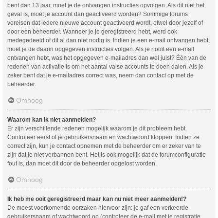
bent dan 13 jaar, moet je de ontvangen instructies opvolgen. Als dit niet het
geval is, moet je account dan geactiveerd worden? Sommige forums
vereisen dat iedere nieuwe account geactiveerd wordt, ofwel door jezelf of
door een beheerder. Wanneer je je geregistreerd hebt, werd ook
medegedeeld of dit al dan niet nodig is. Indien je een e-mail ontvangen hebt,
moet je de daarin opgegeven instructies volgen. Als je nooit een e-mail
ontvangen hebt, was het opgegeven e-mailadres dan wel juist? Één van de
redenen van activatie is om het aantal valse accounts te doen dalen. Als je
zeker bent dat je e-mailadres correct was, neem dan contact op met de
beheerder.
Omhoog
Waarom kan ik niet aanmelden?
Er zijn verschillende redenen mogelijk waarom je dit probleem hebt.
Controleer eerst of je gebruikersnaam en wachtwoord kloppen. Indien ze
correct zijn, kun je contact opnemen met de beheerder om er zeker van te
zijn dat je niet verbannen bent. Het is ook mogelijk dat de forumconfiguratie
fout is, dan moet dit door de beheerder opgelost worden.
Omhoog
Ik heb me ooit geregistreerd maar kan nu niet meer aanmelden!?
De meest voorkomende oorzaken hiervoor zijn: je gaf een verkeerde
gebruikersnaam of wachtwoord op (controleer de e-mail met je registratie