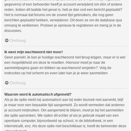
gegevens) of een beheerder heeft je account verwijderd om één of andere
reden. Indien dit laatste het geval is, heb je dan ooit een bericht geplaatst?
Het is normaal dat forums om de zoveel tijd gebruikers, die nog geen
berichten geplaatst hebben, verwijderen. Dit doen ze om de database qua
omvang te verkleinen. Probeer je opnieuw te registreren en meng je in de
discussies.
Omhoog
Ik weet mijn wachtwoord niet meer!
Geen paniek! Je kan je huidige wachtwoord niet terug krijgen, maar er is wel
een mogelijkheid om deze te resetten. Hiervoor moet je naar de
aanmeldpagina gaan en klikken op
wachtwoord vergeten?
. Volg de
instructies op het scherm en even later kan je je weer aanmelden.
Omhoog
Waarom word ik automatisch afgemeld?
Als je de optie
meld mij automatisch aan bij ieder bezoek
niet aanvinkt, blijf
je maar voor een bepaalde tijd aangemeld. Zo wordt vermeden dat anderen
je account misbruiken. Om aangemeld te blijven, moet je bij het aanmelden
die optie aanvinken. We raden dit echter af als je gebruik maakt van een
openbare computer, bijvoorbeeld op school, in de bibliotheek, in een
internetcafé, enz. Als deze optie niet beschikbaar is, heeft de beheerder deze