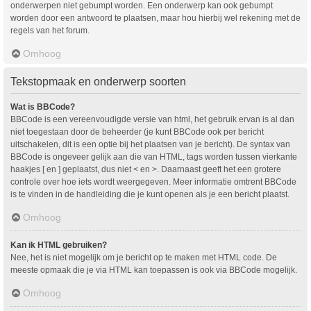
onderwerpen niet gebumpt worden. Een onderwerp kan ook gebumpt
worden door een antwoord te plaatsen, maar hou hierbij wel rekening met de
regels van het forum.
Omhoog
Tekstopmaak en onderwerp soorten
Wat is BBCode?
BBCode is een vereenvoudigde versie van html, het gebruik ervan is al dan
niet toegestaan door de beheerder (je kunt BBCode ook per bericht
uitschakelen, dit is een optie bij het plaatsen van je bericht). De syntax van
BBCode is ongeveer gelijk aan die van HTML, tags worden tussen vierkante
haakjes [ en ] geplaatst, dus niet < en >. Daarnaast geeft het een grotere
controle over hoe iets wordt weergegeven. Meer informatie omtrent BBCode
is te vinden in de handleiding die je kunt openen als je een bericht plaatst.
Omhoog
Kan ik HTML gebruiken?
Nee, het is niet mogelijk om je bericht op te maken met HTML code. De
meeste opmaak die je via HTML kan toepassen is ook via BBCode mogelijk.
Omhoog