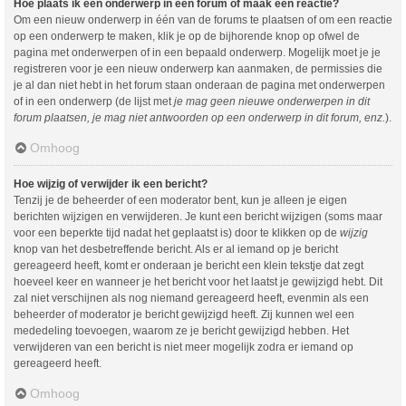
Hoe plaats ik een onderwerp in een forum of maak een reactie?
Om een nieuw onderwerp in één van de forums te plaatsen of om een reactie
op een onderwerp te maken, klik je op de bijhorende knop op ofwel de
pagina met onderwerpen of in een bepaald onderwerp. Mogelijk moet je je
registreren voor je een nieuw onderwerp kan aanmaken, de permissies die
je al dan niet hebt in het forum staan onderaan de pagina met onderwerpen
of in een onderwerp (de lijst met
je mag geen nieuwe onderwerpen in dit
forum plaatsen, je mag niet antwoorden op een onderwerp in dit forum, enz.
).
Omhoog
Hoe wijzig of verwijder ik een bericht?
Tenzij je de beheerder of een moderator bent, kun je alleen je eigen
berichten wijzigen en verwijderen. Je kunt een bericht wijzigen (soms maar
voor een beperkte tijd nadat het geplaatst is) door te klikken op de
wijzig
knop van het desbetreffende bericht. Als er al iemand op je bericht
gereageerd heeft, komt er onderaan je bericht een klein tekstje dat zegt
hoeveel keer en wanneer je het bericht voor het laatst je gewijzigd hebt. Dit
zal niet verschijnen als nog niemand gereageerd heeft, evenmin als een
beheerder of moderator je bericht gewijzigd heeft. Zij kunnen wel een
mededeling toevoegen, waarom ze je bericht gewijzigd hebben. Het
verwijderen van een bericht is niet meer mogelijk zodra er iemand op
gereageerd heeft.
Omhoog