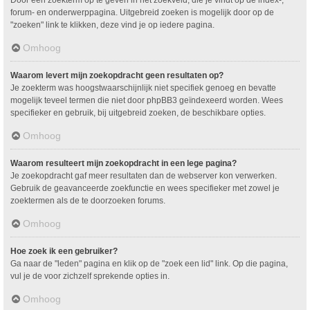
Door een zoekterm op te geven in het zoekveld, die je vindt op de index-,
forum- en onderwerppagina. Uitgebreid zoeken is mogelijk door op de
"zoeken" link te klikken, deze vind je op iedere pagina.
Omhoog
Waarom levert mijn zoekopdracht geen resultaten op?
Je zoekterm was hoogstwaarschijnlijk niet specifiek genoeg en bevatte
mogelijk teveel termen die niet door phpBB3 geïndexeerd worden. Wees
specifieker en gebruik, bij uitgebreid zoeken, de beschikbare opties.
Omhoog
Waarom resulteert mijn zoekopdracht in een lege pagina?
Je zoekopdracht gaf meer resultaten dan de webserver kon verwerken.
Gebruik de geavanceerde zoekfunctie en wees specifieker met zowel je
zoektermen als de te doorzoeken forums.
Omhoog
Hoe zoek ik een gebruiker?
Ga naar de "leden" pagina en klik op de "zoek een lid" link. Op die pagina,
vul je de voor zichzelf sprekende opties in.
Omhoog