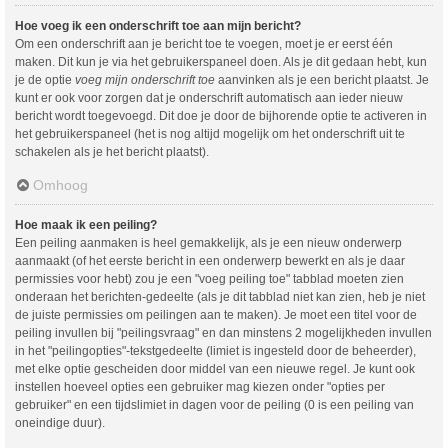
Hoe voeg ik een onderschrift toe aan mijn bericht?
Om een onderschrift aan je bericht toe te voegen, moet je er eerst één
maken. Dit kun je via het gebruikerspaneel doen. Als je dit gedaan hebt, kun
je de optie
voeg mijn onderschrift toe
aanvinken als je een bericht plaatst. Je
kunt er ook voor zorgen dat je onderschrift automatisch aan ieder nieuw
bericht wordt toegevoegd. Dit doe je door de bijhorende optie te activeren in
het gebruikerspaneel (het is nog altijd mogelijk om het onderschrift uit te
schakelen als je het bericht plaatst).
Omhoog
Hoe maak ik een peiling?
Een peiling aanmaken is heel gemakkelijk, als je een nieuw onderwerp
aanmaakt (of het eerste bericht in een onderwerp bewerkt en als je daar
permissies voor hebt) zou je een "voeg peiling toe" tabblad moeten zien
onderaan het berichten-gedeelte (als je dit tabblad niet kan zien, heb je niet
de juiste permissies om peilingen aan te maken). Je moet een titel voor de
peiling invullen bij "peilingsvraag" en dan minstens 2 mogelijkheden invullen
in het "peilingopties"-tekstgedeelte (limiet is ingesteld door de beheerder),
met elke optie gescheiden door middel van een nieuwe regel. Je kunt ook
instellen hoeveel opties een gebruiker mag kiezen onder "opties per
gebruiker" en een tijdslimiet in dagen voor de peiling (0 is een peiling van
oneindige duur).