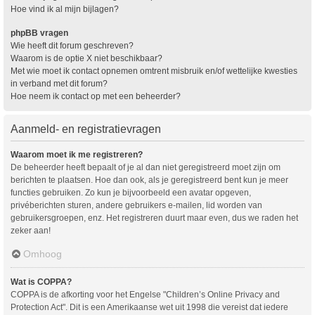
Hoe vind ik al mijn bijlagen?
phpBB vragen
Wie heeft dit forum geschreven?
Waarom is de optie X niet beschikbaar?
Met wie moet ik contact opnemen omtrent misbruik en/of wettelijke kwesties
in verband met dit forum?
Hoe neem ik contact op met een beheerder?
Aanmeld- en registratievragen
Waarom moet ik me registreren?
De beheerder heeft bepaalt of je al dan niet geregistreerd moet zijn om
berichten te plaatsen. Hoe dan ook, als je geregistreerd bent kun je meer
functies gebruiken. Zo kun je bijvoorbeeld een avatar opgeven,
privéberichten sturen, andere gebruikers e-mailen, lid worden van
gebruikersgroepen, enz. Het registreren duurt maar even, dus we raden het
zeker aan!
Omhoog
Wat is COPPA?
COPPA is de afkorting voor het Engelse "Children’s Online Privacy and
Protection Act". Dit is een Amerikaanse wet uit 1998 die vereist dat iedere