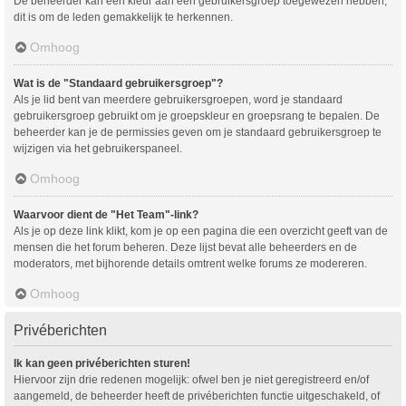
De beheerder kan een kleur aan een gebruikersgroep toegewezen hebben,
dit is om de leden gemakkelijk te herkennen.
Omhoog
Wat is de "Standaard gebruikersgroep"?
Als je lid bent van meerdere gebruikersgroepen, word je standaard
gebruikersgroep gebruikt om je groepskleur en groepsrang te bepalen. De
beheerder kan je de permissies geven om je standaard gebruikersgroep te
wijzigen via het gebruikerspaneel.
Omhoog
Waarvoor dient de "Het Team"-link?
Als je op deze link klikt, kom je op een pagina die een overzicht geeft van de
mensen die het forum beheren. Deze lijst bevat alle beheerders en de
moderators, met bijhorende details omtrent welke forums ze modereren.
Omhoog
Privéberichten
Ik kan geen privéberichten sturen!
Hiervoor zijn drie redenen mogelijk: ofwel ben je niet geregistreerd en/of
aangemeld, de beheerder heeft de privéberichten functie uitgeschakeld, of