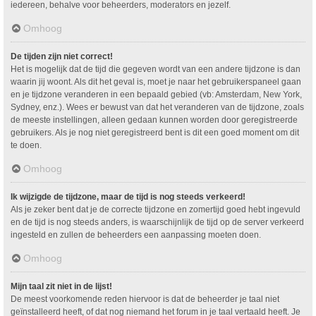
iedereen, behalve voor beheerders, moderators en jezelf.
Omhoog
De tijden zijn niet correct!
Het is mogelijk dat de tijd die gegeven wordt van een andere tijdzone is dan
waarin jij woont. Als dit het geval is, moet je naar het gebruikerspaneel gaan
en je tijdzone veranderen in een bepaald gebied (vb: Amsterdam, New York,
Sydney, enz.). Wees er bewust van dat het veranderen van de tijdzone, zoals
de meeste instellingen, alleen gedaan kunnen worden door geregistreerde
gebruikers. Als je nog niet geregistreerd bent is dit een goed moment om dit
te doen.
Omhoog
Ik wijzigde de tijdzone, maar de tijd is nog steeds verkeerd!
Als je zeker bent dat je de correcte tijdzone en zomertijd goed hebt ingevuld
en de tijd is nog steeds anders, is waarschijnlijk de tijd op de server verkeerd
ingesteld en zullen de beheerders een aanpassing moeten doen.
Omhoog
Mijn taal zit niet in de lijst!
De meest voorkomende reden hiervoor is dat de beheerder je taal niet
geïnstalleerd heeft, of dat nog niemand het forum in je taal vertaald heeft. Je