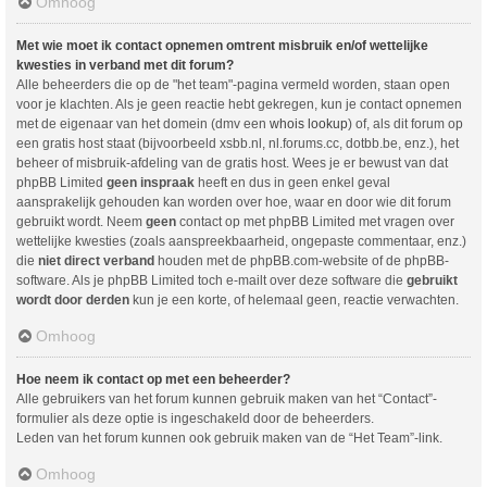
Omhoog
Met wie moet ik contact opnemen omtrent misbruik en/of wettelijke
kwesties in verband met dit forum?
Alle beheerders die op de "het team"-pagina vermeld worden, staan open
voor je klachten. Als je geen reactie hebt gekregen, kun je contact opnemen
met de eigenaar van het domein (dmv een
whois lookup
) of, als dit forum op
een gratis host staat (bijvoorbeeld xsbb.nl, nl.forums.cc, dotbb.be, enz.), het
beheer of misbruik-afdeling van de gratis host. Wees je er bewust van dat
phpBB Limited
geen inspraak
heeft en dus in geen enkel geval
aansprakelijk gehouden kan worden over hoe, waar en door wie dit forum
gebruikt wordt. Neem
geen
contact op met phpBB Limited met vragen over
wettelijke kwesties (zoals aanspreekbaarheid, ongepaste commentaar, enz.)
die
niet direct verband
houden met de phpBB.com-website of de phpBB-
software. Als je phpBB Limited toch e-mailt over deze software die
gebruikt
wordt door derden
kun je een korte, of helemaal geen, reactie verwachten.
Omhoog
Hoe neem ik contact op met een beheerder?
Alle gebruikers van het forum kunnen gebruik maken van het “Contact”-
formulier als deze optie is ingeschakeld door de beheerders.
Leden van het forum kunnen ook gebruik maken van de “Het Team”-link.
Omhoog