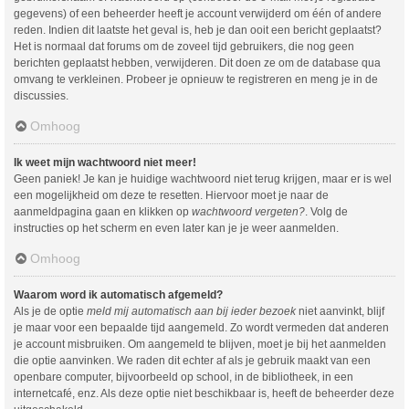
gegevens) of een beheerder heeft je account verwijderd om één of andere
reden. Indien dit laatste het geval is, heb je dan ooit een bericht geplaatst?
Het is normaal dat forums om de zoveel tijd gebruikers, die nog geen
berichten geplaatst hebben, verwijderen. Dit doen ze om de database qua
omvang te verkleinen. Probeer je opnieuw te registreren en meng je in de
discussies.
Omhoog
Ik weet mijn wachtwoord niet meer!
Geen paniek! Je kan je huidige wachtwoord niet terug krijgen, maar er is wel
een mogelijkheid om deze te resetten. Hiervoor moet je naar de
aanmeldpagina gaan en klikken op
wachtwoord vergeten?
. Volg de
instructies op het scherm en even later kan je je weer aanmelden.
Omhoog
Waarom word ik automatisch afgemeld?
Als je de optie
meld mij automatisch aan bij ieder bezoek
niet aanvinkt, blijf
je maar voor een bepaalde tijd aangemeld. Zo wordt vermeden dat anderen
je account misbruiken. Om aangemeld te blijven, moet je bij het aanmelden
die optie aanvinken. We raden dit echter af als je gebruik maakt van een
openbare computer, bijvoorbeeld op school, in de bibliotheek, in een
internetcafé, enz. Als deze optie niet beschikbaar is, heeft de beheerder deze