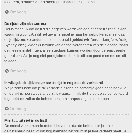
iedereen, behalve voor beheerders, moderators en jezelf.
Omhoog
De tijden zijn niet correct!
Het is mogelijk dat de tijd die gegeven wordt van een andere tijdzone is dan
waarin jij woont. Als dit het geval is, moet je naar het gebruikerspaneel gaan
en je tijdzone veranderen in een bepaald gebied (vb: Amsterdam, New York,
Sydney, enz.). Wees er bewust van dat het veranderen van de tijdzone, zoals
de meeste instellingen, alleen gedaan kunnen worden door geregistreerde
gebruikers. Als je nog niet geregistreerd bent is dit een goed moment om dit
te doen.
Omhoog
Ik wijzigde de tijdzone, maar de tijd is nog steeds verkeerd!
Als je zeker bent dat je de correcte tijdzone en zomertijd goed hebt ingevuld
en de tijd is nog steeds anders, is waarschijnlijk de tijd op de server verkeerd
ingesteld en zullen de beheerders een aanpassing moeten doen.
Omhoog
Mijn taal zit niet in de lijst!
De meest voorkomende reden hiervoor is dat de beheerder je taal niet
geïnstalleerd heeft, of dat nog niemand het forum in je taal vertaald heeft. Je