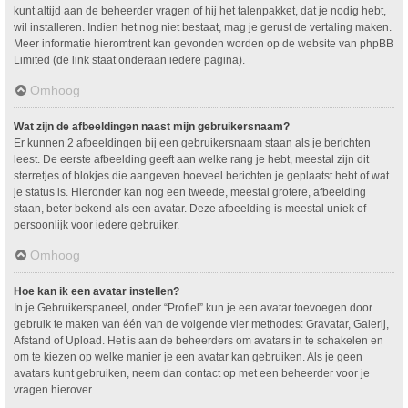
kunt altijd aan de beheerder vragen of hij het talenpakket, dat je nodig hebt,
wil installeren. Indien het nog niet bestaat, mag je gerust de vertaling maken.
Meer informatie hieromtrent kan gevonden worden op de website van phpBB
Limited (de link staat onderaan iedere pagina).
Omhoog
Wat zijn de afbeeldingen naast mijn gebruikersnaam?
Er kunnen 2 afbeeldingen bij een gebruikersnaam staan als je berichten
leest. De eerste afbeelding geeft aan welke rang je hebt, meestal zijn dit
sterretjes of blokjes die aangeven hoeveel berichten je geplaatst hebt of wat
je status is. Hieronder kan nog een tweede, meestal grotere, afbeelding
staan, beter bekend als een avatar. Deze afbeelding is meestal uniek of
persoonlijk voor iedere gebruiker.
Omhoog
Hoe kan ik een avatar instellen?
In je Gebruikerspaneel, onder “Profiel” kun je een avatar toevoegen door
gebruik te maken van één van de volgende vier methodes: Gravatar, Galerij,
Afstand of Upload. Het is aan de beheerders om avatars in te schakelen en
om te kiezen op welke manier je een avatar kan gebruiken. Als je geen
avatars kunt gebruiken, neem dan contact op met een beheerder voor je
vragen hierover.