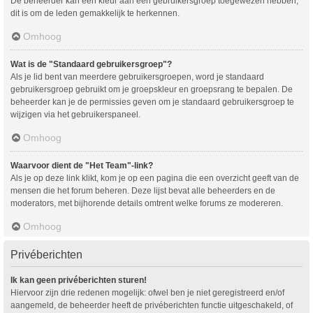
De beheerder kan een kleur aan een gebruikersgroep toegewezen hebben,
dit is om de leden gemakkelijk te herkennen.
Omhoog
Wat is de "Standaard gebruikersgroep"?
Als je lid bent van meerdere gebruikersgroepen, word je standaard
gebruikersgroep gebruikt om je groepskleur en groepsrang te bepalen. De
beheerder kan je de permissies geven om je standaard gebruikersgroep te
wijzigen via het gebruikerspaneel.
Omhoog
Waarvoor dient de "Het Team"-link?
Als je op deze link klikt, kom je op een pagina die een overzicht geeft van de
mensen die het forum beheren. Deze lijst bevat alle beheerders en de
moderators, met bijhorende details omtrent welke forums ze modereren.
Omhoog
Privéberichten
Ik kan geen privéberichten sturen!
Hiervoor zijn drie redenen mogelijk: ofwel ben je niet geregistreerd en/of
aangemeld, de beheerder heeft de privéberichten functie uitgeschakeld, of