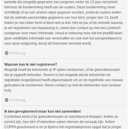
website die mogelijk gegevens van jongeren onder de 13 jaar verzamelt,
hiervoor de toestemming heeft van de ouders. Deze toestemming moet
schriftelijk of op een andere wijze gegeven worden, zodat de ouders weten
dat de website persoonlijke gegevens van hun kind, jonger dan 13, heeft.
Indien je niet zeker bent of deze wet al dan niet op jou of de website waarop
je wil registreren van toepassing is, neem dan contact op met een juridisch
raadgever voor meer informatie. Houd er rekening mee dat het phpBB-team
geen wettelijke informatie kan verschaffen en ook niet het aanspreekpunt is
voor deze wetgeving, tenzij dit hieronder vermeld wordt.
Omhoog
Waarom kan ik niet registreren?
Mogelijk heeft de beheerder je IP-adres verbannen, of de gebruikersnaam
die je opgeeft verboden. Tevens is het mogelijk dat de beheerder de
registratie mogelijkheid heeft uitgeschakeld om zo de registratie van nieuwe
gebruikers te voorkomen. Neem contact op met de beheerder voor verdere
hulp.
Omhoog
Ik ben geregistreerd maar kan niet aanmelden!
Controleer eerst of je gebruikersnaam en wachtwoord kloppen. Indien ze
correct zijn, kan één of meerdere zaken hiervan de oorzaak zijn. Indien
COPPA geactiveerd is en je tijdens het registratieproces opgaf dat je jonger