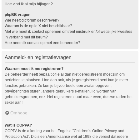
Hoe vind ik al mijn bijlagen?
phpBB vragen
Wie heeft dit forum geschreven?
Waarom is de optie X niet beschikbaar?
Met wie moet ik contact opnemen omtrent misbruik en/of wettelijke kwesties
in verband met dit forum?
Hoe neem ik contact op met een beheerder?
Aanmeld- en registratievragen
Waarom moet ik me registreren?
De beheerder heeft bepaalt of je al dan niet geregistreerd moet zijn om
berichten te plaatsen. Hoe dan ook, als je geregistreerd bent kun je meer
functies gebruiken. Zo kun je bijvoorbeeld een avatar opgeven,
privéberichten sturen, andere gebruikers e-mailen, lid worden van
gebruikersgroepen, enz. Het registreren duurt maar even, dus we raden het
zeker aan!
Omhoog
Wat is COPPA?
COPPA is de afkorting voor het Engelse "Children’s Online Privacy and
Protection Act". Dit is een Amerikaanse wet uit 1998 die vereist dat iedere