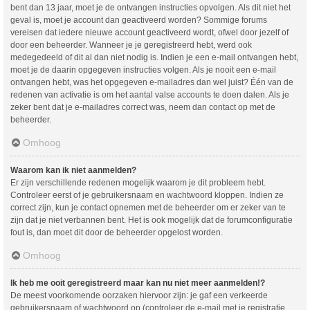
bent dan 13 jaar, moet je de ontvangen instructies opvolgen. Als dit niet het
geval is, moet je account dan geactiveerd worden? Sommige forums
vereisen dat iedere nieuwe account geactiveerd wordt, ofwel door jezelf of
door een beheerder. Wanneer je je geregistreerd hebt, werd ook
medegedeeld of dit al dan niet nodig is. Indien je een e-mail ontvangen hebt,
moet je de daarin opgegeven instructies volgen. Als je nooit een e-mail
ontvangen hebt, was het opgegeven e-mailadres dan wel juist? Één van de
redenen van activatie is om het aantal valse accounts te doen dalen. Als je
zeker bent dat je e-mailadres correct was, neem dan contact op met de
beheerder.
Omhoog
Waarom kan ik niet aanmelden?
Er zijn verschillende redenen mogelijk waarom je dit probleem hebt.
Controleer eerst of je gebruikersnaam en wachtwoord kloppen. Indien ze
correct zijn, kun je contact opnemen met de beheerder om er zeker van te
zijn dat je niet verbannen bent. Het is ook mogelijk dat de forumconfiguratie
fout is, dan moet dit door de beheerder opgelost worden.
Omhoog
Ik heb me ooit geregistreerd maar kan nu niet meer aanmelden!?
De meest voorkomende oorzaken hiervoor zijn: je gaf een verkeerde
gebruikersnaam of wachtwoord op (controleer de e-mail met je registratie