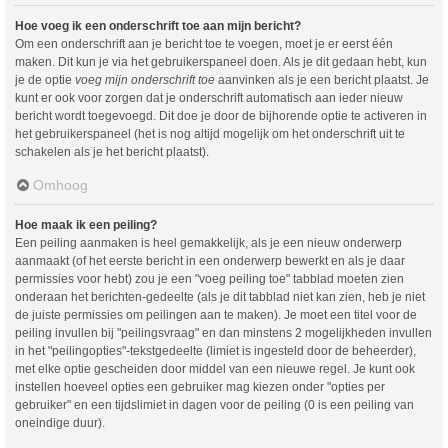
Hoe voeg ik een onderschrift toe aan mijn bericht?
Om een onderschrift aan je bericht toe te voegen, moet je er eerst één
maken. Dit kun je via het gebruikerspaneel doen. Als je dit gedaan hebt, kun
je de optie
voeg mijn onderschrift toe
aanvinken als je een bericht plaatst. Je
kunt er ook voor zorgen dat je onderschrift automatisch aan ieder nieuw
bericht wordt toegevoegd. Dit doe je door de bijhorende optie te activeren in
het gebruikerspaneel (het is nog altijd mogelijk om het onderschrift uit te
schakelen als je het bericht plaatst).
Omhoog
Hoe maak ik een peiling?
Een peiling aanmaken is heel gemakkelijk, als je een nieuw onderwerp
aanmaakt (of het eerste bericht in een onderwerp bewerkt en als je daar
permissies voor hebt) zou je een "voeg peiling toe" tabblad moeten zien
onderaan het berichten-gedeelte (als je dit tabblad niet kan zien, heb je niet
de juiste permissies om peilingen aan te maken). Je moet een titel voor de
peiling invullen bij "peilingsvraag" en dan minstens 2 mogelijkheden invullen
in het "peilingopties"-tekstgedeelte (limiet is ingesteld door de beheerder),
met elke optie gescheiden door middel van een nieuwe regel. Je kunt ook
instellen hoeveel opties een gebruiker mag kiezen onder "opties per
gebruiker" en een tijdslimiet in dagen voor de peiling (0 is een peiling van
oneindige duur).