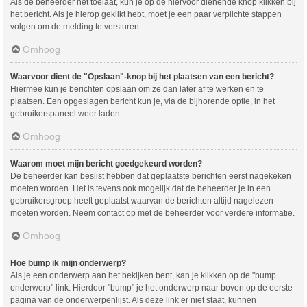
Als de beheerder het toelaat, kun je op de hiervoor dienende knop klikken bij
het bericht. Als je hierop geklikt hebt, moet je een paar verplichte stappen
volgen om de melding te versturen.
Omhoog
Waarvoor dient de "Opslaan"-knop bij het plaatsen van een bericht?
Hiermee kun je berichten opslaan om ze dan later af te werken en te
plaatsen. Een opgeslagen bericht kun je, via de bijhorende optie, in het
gebruikerspaneel weer laden.
Omhoog
Waarom moet mijn bericht goedgekeurd worden?
De beheerder kan beslist hebben dat geplaatste berichten eerst nagekeken
moeten worden. Het is tevens ook mogelijk dat de beheerder je in een
gebruikersgroep heeft geplaatst waarvan de berichten altijd nagelezen
moeten worden. Neem contact op met de beheerder voor verdere informatie.
Omhoog
Hoe bump ik mijn onderwerp?
Als je een onderwerp aan het bekijken bent, kan je klikken op de "bump
onderwerp" link. Hierdoor "bump" je het onderwerp naar boven op de eerste
pagina van de onderwerpenlijst. Als deze link er niet staat, kunnen