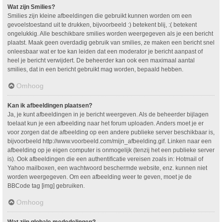
Wat zijn Smilies?
Smilies zijn kleine afbeeldingen die gebruikt kunnen worden om een
gevoelstoestand uit te drukken, bijvoorbeeld :) betekent blij, :( betekent
ongelukkig. Alle beschikbare smilies worden weergegeven als je een bericht
plaatst. Maak geen overdadig gebruik van smilies, ze maken een bericht snel
onleesbaar wat er toe kan leiden dat een moderator je bericht aanpast of
heel je bericht verwijdert. De beheerder kan ook een maximaal aantal
smilies, dat in een bericht gebruikt mag worden, bepaald hebben.
Omhoog
Kan ik afbeeldingen plaatsen?
Ja, je kunt afbeeldingen in je bericht weergeven. Als de beheerder bijlagen
toelaat kun je een afbeelding naar het forum uploaden. Anders moet je er
voor zorgen dat de afbeelding op een andere publieke server beschikbaar is,
bijvoorbeeld http://www.voorbeeld.com/mijn_afbeelding.gif. Linken naar een
afbeelding op je eigen computer is onmogelijk (tenzij het een publieke server
is). Ook afbeeldingen die een authentificatie vereisen zoals in: Hotmail of
Yahoo mailboxen, een wachtwoord beschermde website, enz. kunnen niet
worden weergegeven. Om een afbeelding weer te geven, moet je de
BBCode tag [img] gebruiken.
Omhoog