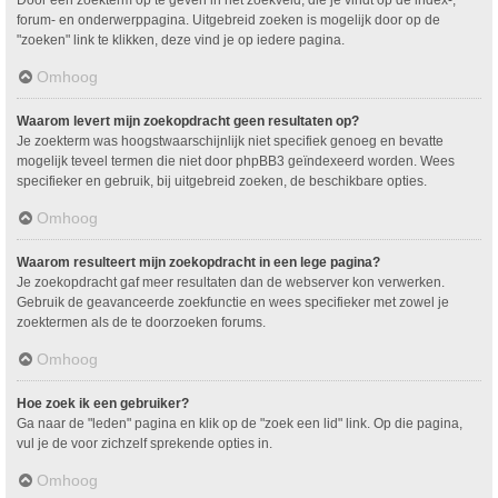
Door een zoekterm op te geven in het zoekveld, die je vindt op de index-,
forum- en onderwerppagina. Uitgebreid zoeken is mogelijk door op de
"zoeken" link te klikken, deze vind je op iedere pagina.
Omhoog
Waarom levert mijn zoekopdracht geen resultaten op?
Je zoekterm was hoogstwaarschijnlijk niet specifiek genoeg en bevatte
mogelijk teveel termen die niet door phpBB3 geïndexeerd worden. Wees
specifieker en gebruik, bij uitgebreid zoeken, de beschikbare opties.
Omhoog
Waarom resulteert mijn zoekopdracht in een lege pagina?
Je zoekopdracht gaf meer resultaten dan de webserver kon verwerken.
Gebruik de geavanceerde zoekfunctie en wees specifieker met zowel je
zoektermen als de te doorzoeken forums.
Omhoog
Hoe zoek ik een gebruiker?
Ga naar de "leden" pagina en klik op de "zoek een lid" link. Op die pagina,
vul je de voor zichzelf sprekende opties in.
Omhoog