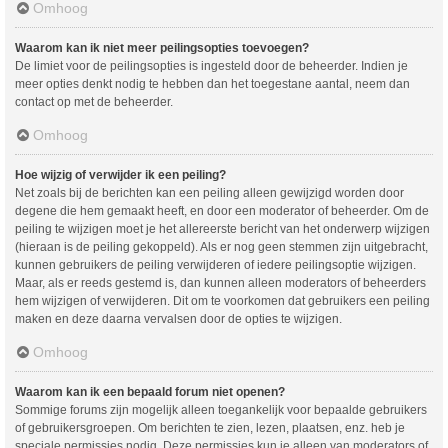
Omhoog
Waarom kan ik niet meer peilingsopties toevoegen?
De limiet voor de peilingsopties is ingesteld door de beheerder. Indien je
meer opties denkt nodig te hebben dan het toegestane aantal, neem dan
contact op met de beheerder.
Omhoog
Hoe wijzig of verwijder ik een peiling?
Net zoals bij de berichten kan een peiling alleen gewijzigd worden door
degene die hem gemaakt heeft, en door een moderator of beheerder. Om de
peiling te wijzigen moet je het allereerste bericht van het onderwerp wijzigen
(hieraan is de peiling gekoppeld). Als er nog geen stemmen zijn uitgebracht,
kunnen gebruikers de peiling verwijderen of iedere peilingsoptie wijzigen.
Maar, als er reeds gestemd is, dan kunnen alleen moderators of beheerders
hem wijzigen of verwijderen. Dit om te voorkomen dat gebruikers een peiling
maken en deze daarna vervalsen door de opties te wijzigen.
Omhoog
Waarom kan ik een bepaald forum niet openen?
Sommige forums zijn mogelijk alleen toegankelijk voor bepaalde gebruikers
of gebruikersgroepen. Om berichten te zien, lezen, plaatsen, enz. heb je
speciale permissies nodig. Deze permissies kun je alleen van moderators of