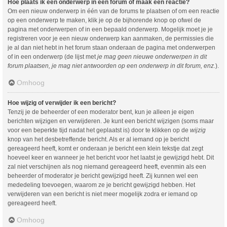
Hoe plaats ik een onderwerp in een forum of maak een reactie?
Om een nieuw onderwerp in één van de forums te plaatsen of om een reactie
op een onderwerp te maken, klik je op de bijhorende knop op ofwel de
pagina met onderwerpen of in een bepaald onderwerp. Mogelijk moet je je
registreren voor je een nieuw onderwerp kan aanmaken, de permissies die
je al dan niet hebt in het forum staan onderaan de pagina met onderwerpen
of in een onderwerp (de lijst met
je mag geen nieuwe onderwerpen in dit
forum plaatsen, je mag niet antwoorden op een onderwerp in dit forum, enz.
).
Omhoog
Hoe wijzig of verwijder ik een bericht?
Tenzij je de beheerder of een moderator bent, kun je alleen je eigen
berichten wijzigen en verwijderen. Je kunt een bericht wijzigen (soms maar
voor een beperkte tijd nadat het geplaatst is) door te klikken op de
wijzig
knop van het desbetreffende bericht. Als er al iemand op je bericht
gereageerd heeft, komt er onderaan je bericht een klein tekstje dat zegt
hoeveel keer en wanneer je het bericht voor het laatst je gewijzigd hebt. Dit
zal niet verschijnen als nog niemand gereageerd heeft, evenmin als een
beheerder of moderator je bericht gewijzigd heeft. Zij kunnen wel een
mededeling toevoegen, waarom ze je bericht gewijzigd hebben. Het
verwijderen van een bericht is niet meer mogelijk zodra er iemand op
gereageerd heeft.
Omhoog