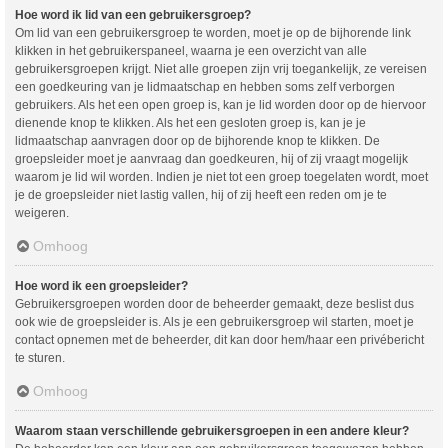
Hoe word ik lid van een gebruikersgroep?
Om lid van een gebruikersgroep te worden, moet je op de bijhorende link
klikken in het gebruikerspaneel, waarna je een overzicht van alle
gebruikersgroepen krijgt. Niet alle groepen zijn vrij toegankelijk, ze vereisen
een goedkeuring van je lidmaatschap en hebben soms zelf verborgen
gebruikers. Als het een open groep is, kan je lid worden door op de hiervoor
dienende knop te klikken. Als het een gesloten groep is, kan je je
lidmaatschap aanvragen door op de bijhorende knop te klikken. De
groepsleider moet je aanvraag dan goedkeuren, hij of zij vraagt mogelijk
waarom je lid wil worden. Indien je niet tot een groep toegelaten wordt, moet
je de groepsleider niet lastig vallen, hij of zij heeft een reden om je te
weigeren.
Omhoog
Hoe word ik een groepsleider?
Gebruikersgroepen worden door de beheerder gemaakt, deze beslist dus
ook wie de groepsleider is. Als je een gebruikersgroep wil starten, moet je
contact opnemen met de beheerder, dit kan door hem/haar een privébericht
te sturen.
Omhoog
Waarom staan verschillende gebruikersgroepen in een andere kleur?