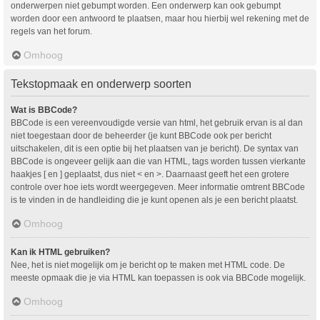
onderwerpen niet gebumpt worden. Een onderwerp kan ook gebumpt
worden door een antwoord te plaatsen, maar hou hierbij wel rekening met de
regels van het forum.
Omhoog
Tekstopmaak en onderwerp soorten
Wat is BBCode?
BBCode is een vereenvoudigde versie van html, het gebruik ervan is al dan
niet toegestaan door de beheerder (je kunt BBCode ook per bericht
uitschakelen, dit is een optie bij het plaatsen van je bericht). De syntax van
BBCode is ongeveer gelijk aan die van HTML, tags worden tussen vierkante
haakjes [ en ] geplaatst, dus niet < en >. Daarnaast geeft het een grotere
controle over hoe iets wordt weergegeven. Meer informatie omtrent BBCode
is te vinden in de handleiding die je kunt openen als je een bericht plaatst.
Omhoog
Kan ik HTML gebruiken?
Nee, het is niet mogelijk om je bericht op te maken met HTML code. De
meeste opmaak die je via HTML kan toepassen is ook via BBCode mogelijk.
Omhoog