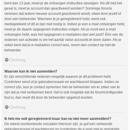
bent dan 13 jaar, moet je de ontvangen instructies opvolgen. Als dit niet het
geval is, moet je account dan geactiveerd worden? Sommige forums
vereisen dat iedere nieuwe account geactiveerd wordt, ofwel door jezelf of
door een beheerder. Wanneer je je geregistreerd hebt, werd ook
medegedeeld of dit al dan niet nodig is. Indien je een e-mail ontvangen hebt,
moet je de daarin opgegeven instructies volgen. Als je nooit een e-mail
ontvangen hebt, was het opgegeven e-mailadres dan wel juist? Één van de
redenen van activatie is om het aantal valse accounts te doen dalen. Als je
zeker bent dat je e-mailadres correct was, neem dan contact op met de
beheerder.
Omhoog
Waarom kan ik niet aanmelden?
Er zijn verschillende redenen mogelijk waarom je dit probleem hebt.
Controleer eerst of je gebruikersnaam en wachtwoord kloppen. Indien ze
correct zijn, kun je contact opnemen met de beheerder om er zeker van te
zijn dat je niet verbannen bent. Het is ook mogelijk dat de forumconfiguratie
fout is, dan moet dit door de beheerder opgelost worden.
Omhoog
Ik heb me ooit geregistreerd maar kan nu niet meer aanmelden!?
De meest voorkomende oorzaken hiervoor zijn: je gaf een verkeerde
gebruikersnaam of wachtwoord op (controleer de e-mail met je registratie