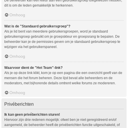
De beheerder kan een kleur aan een gebruikersgroep toegewezen hebben,
dit is om de leden gemakkelijk te herkennen.
Omhoog
Wat is de "Standaard gebruikersgroep"?
Als je lid bent van meerdere gebruikersgroepen, word je standaard
gebruikersgroep gebruikt om je groepskleur en groepsrang te bepalen. De
beheerder kan je de permissies geven om je standaard gebruikersgroep te
wijzigen via het gebruikerspaneel.
Omhoog
Waarvoor dient de "Het Team"-link?
Als je op deze link klikt, kom je op een pagina die een overzicht geeft van de
mensen die het forum beheren. Deze lijst bevat alle beheerders en de
moderators, met bijhorende details omtrent welke forums ze modereren.
Omhoog
Privéberichten
Ik kan geen privéberichten sturen!
Hiervoor zijn drie redenen mogelijk: ofwel ben je niet geregistreerd en/of
aangemeld, de beheerder heeft de privéberichten functie uitgeschakeld, of