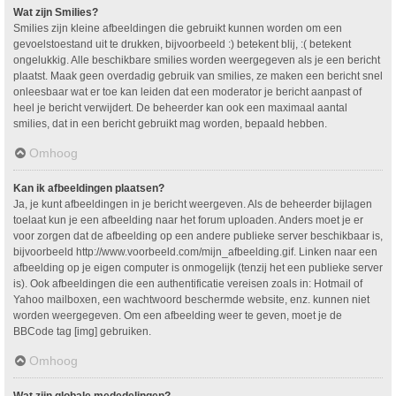
Wat zijn Smilies?
Smilies zijn kleine afbeeldingen die gebruikt kunnen worden om een
gevoelstoestand uit te drukken, bijvoorbeeld :) betekent blij, :( betekent
ongelukkig. Alle beschikbare smilies worden weergegeven als je een bericht
plaatst. Maak geen overdadig gebruik van smilies, ze maken een bericht snel
onleesbaar wat er toe kan leiden dat een moderator je bericht aanpast of
heel je bericht verwijdert. De beheerder kan ook een maximaal aantal
smilies, dat in een bericht gebruikt mag worden, bepaald hebben.
Omhoog
Kan ik afbeeldingen plaatsen?
Ja, je kunt afbeeldingen in je bericht weergeven. Als de beheerder bijlagen
toelaat kun je een afbeelding naar het forum uploaden. Anders moet je er
voor zorgen dat de afbeelding op een andere publieke server beschikbaar is,
bijvoorbeeld http://www.voorbeeld.com/mijn_afbeelding.gif. Linken naar een
afbeelding op je eigen computer is onmogelijk (tenzij het een publieke server
is). Ook afbeeldingen die een authentificatie vereisen zoals in: Hotmail of
Yahoo mailboxen, een wachtwoord beschermde website, enz. kunnen niet
worden weergegeven. Om een afbeelding weer te geven, moet je de
BBCode tag [img] gebruiken.
Omhoog