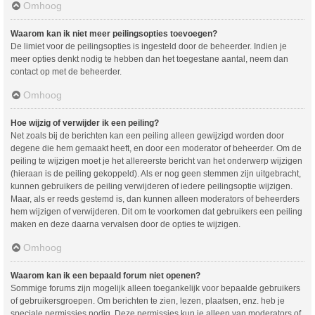
Omhoog
Waarom kan ik niet meer peilingsopties toevoegen?
De limiet voor de peilingsopties is ingesteld door de beheerder. Indien je
meer opties denkt nodig te hebben dan het toegestane aantal, neem dan
contact op met de beheerder.
Omhoog
Hoe wijzig of verwijder ik een peiling?
Net zoals bij de berichten kan een peiling alleen gewijzigd worden door
degene die hem gemaakt heeft, en door een moderator of beheerder. Om de
peiling te wijzigen moet je het allereerste bericht van het onderwerp wijzigen
(hieraan is de peiling gekoppeld). Als er nog geen stemmen zijn uitgebracht,
kunnen gebruikers de peiling verwijderen of iedere peilingsoptie wijzigen.
Maar, als er reeds gestemd is, dan kunnen alleen moderators of beheerders
hem wijzigen of verwijderen. Dit om te voorkomen dat gebruikers een peiling
maken en deze daarna vervalsen door de opties te wijzigen.
Omhoog
Waarom kan ik een bepaald forum niet openen?
Sommige forums zijn mogelijk alleen toegankelijk voor bepaalde gebruikers
of gebruikersgroepen. Om berichten te zien, lezen, plaatsen, enz. heb je
speciale permissies nodig. Deze permissies kun je alleen van moderators of