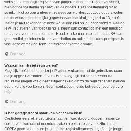
website die mogelijk gegevens van jongeren onder de 13 jaar verzamelt,
hiervoor de toestemming heeft van de ouders. Deze toestemming moet
schriftelijk of op een andere wijze gegeven worden, zodat de ouders weten
dat de website persoonlijke gegevens van hun kind, jonger dan 13, heeft.
Indien je niet zeker bent of deze wet al dan niet op jou of de website waarop
je wil registreren van toepassing is, neem dan contact op met een juridisch
raadgever voor meer informatie. Houd er rekening mee dat het phpBB-team
geen wettelijke informatie kan verschaffen en ook niet het aanspreekpunt is
voor deze wetgeving, tenzij dit hieronder vermeld wordt.
Omhoog
Waarom kan ik niet registreren?
Mogelijk heeft de beheerder je IP-adres verbannen, of de gebruikersnaam
die je opgeeft verboden. Tevens is het mogelijk dat de beheerder de
registratie mogelijkheid heeft uitgeschakeld om zo de registratie van nieuwe
gebruikers te voorkomen. Neem contact op met de beheerder voor verdere
hulp.
Omhoog
Ik ben geregistreerd maar kan niet aanmelden!
Controleer eerst of je gebruikersnaam en wachtwoord kloppen. Indien ze
correct zijn, kan één of meerdere zaken hiervan de oorzaak zijn. Indien
COPPA geactiveerd is en je tijdens het registratieproces opgaf dat je jonger