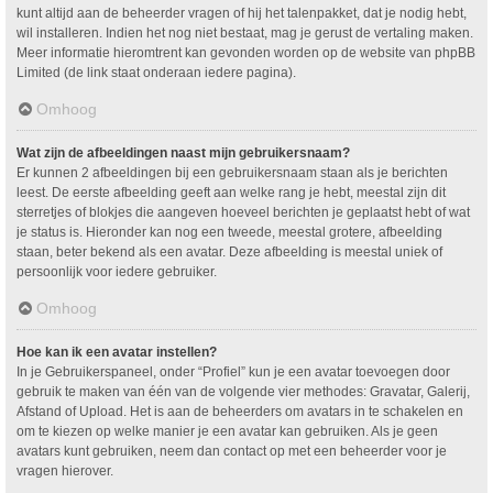
kunt altijd aan de beheerder vragen of hij het talenpakket, dat je nodig hebt,
wil installeren. Indien het nog niet bestaat, mag je gerust de vertaling maken.
Meer informatie hieromtrent kan gevonden worden op de website van phpBB
Limited (de link staat onderaan iedere pagina).
Omhoog
Wat zijn de afbeeldingen naast mijn gebruikersnaam?
Er kunnen 2 afbeeldingen bij een gebruikersnaam staan als je berichten
leest. De eerste afbeelding geeft aan welke rang je hebt, meestal zijn dit
sterretjes of blokjes die aangeven hoeveel berichten je geplaatst hebt of wat
je status is. Hieronder kan nog een tweede, meestal grotere, afbeelding
staan, beter bekend als een avatar. Deze afbeelding is meestal uniek of
persoonlijk voor iedere gebruiker.
Omhoog
Hoe kan ik een avatar instellen?
In je Gebruikerspaneel, onder “Profiel” kun je een avatar toevoegen door
gebruik te maken van één van de volgende vier methodes: Gravatar, Galerij,
Afstand of Upload. Het is aan de beheerders om avatars in te schakelen en
om te kiezen op welke manier je een avatar kan gebruiken. Als je geen
avatars kunt gebruiken, neem dan contact op met een beheerder voor je
vragen hierover.