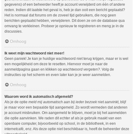
gegevens) of een beheerder heeft je account verwijderd om één of andere
reden. Indien dit laatste het geval is, heb je dan ooit een bericht geplaatst?
Het is normaal dat forums om de zoveel tijd gebruikers, die nog geen
berichten geplaatst hebben, verwijderen. Dit doen ze om de database qua
omvang te verkleinen. Probeer je opnieuw te registreren en meng je in de
discussies.
Omhoog
Ik weet mijn wachtwoord niet meer!
Geen paniek! Je kan je huidige wachtwoord niet terug krijgen, maar er is wel
een mogelijkheid om deze te resetten. Hiervoor moet je naar de
aanmeldpagina gaan en klikken op
wachtwoord vergeten?
. Volg de
instructies op het scherm en even later kan je je weer aanmelden.
Omhoog
Waarom word ik automatisch afgemeld?
Als je de optie
meld mij automatisch aan bij ieder bezoek
niet aanvinkt, blijf
je maar voor een bepaalde tijd aangemeld. Zo wordt vermeden dat anderen
je account misbruiken. Om aangemeld te blijven, moet je bij het aanmelden
die optie aanvinken. We raden dit echter af als je gebruik maakt van een
openbare computer, bijvoorbeeld op school, in de bibliotheek, in een
internetcafé, enz. Als deze optie niet beschikbaar is, heeft de beheerder deze