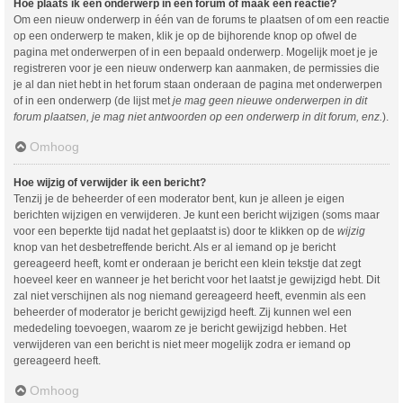
Hoe plaats ik een onderwerp in een forum of maak een reactie?
Om een nieuw onderwerp in één van de forums te plaatsen of om een reactie
op een onderwerp te maken, klik je op de bijhorende knop op ofwel de
pagina met onderwerpen of in een bepaald onderwerp. Mogelijk moet je je
registreren voor je een nieuw onderwerp kan aanmaken, de permissies die
je al dan niet hebt in het forum staan onderaan de pagina met onderwerpen
of in een onderwerp (de lijst met
je mag geen nieuwe onderwerpen in dit
forum plaatsen, je mag niet antwoorden op een onderwerp in dit forum, enz.
).
Omhoog
Hoe wijzig of verwijder ik een bericht?
Tenzij je de beheerder of een moderator bent, kun je alleen je eigen
berichten wijzigen en verwijderen. Je kunt een bericht wijzigen (soms maar
voor een beperkte tijd nadat het geplaatst is) door te klikken op de
wijzig
knop van het desbetreffende bericht. Als er al iemand op je bericht
gereageerd heeft, komt er onderaan je bericht een klein tekstje dat zegt
hoeveel keer en wanneer je het bericht voor het laatst je gewijzigd hebt. Dit
zal niet verschijnen als nog niemand gereageerd heeft, evenmin als een
beheerder of moderator je bericht gewijzigd heeft. Zij kunnen wel een
mededeling toevoegen, waarom ze je bericht gewijzigd hebben. Het
verwijderen van een bericht is niet meer mogelijk zodra er iemand op
gereageerd heeft.
Omhoog