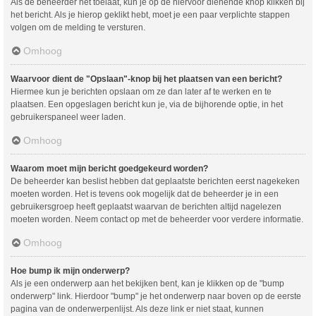
Als de beheerder het toelaat, kun je op de hiervoor dienende knop klikken bij
het bericht. Als je hierop geklikt hebt, moet je een paar verplichte stappen
volgen om de melding te versturen.
Omhoog
Waarvoor dient de "Opslaan"-knop bij het plaatsen van een bericht?
Hiermee kun je berichten opslaan om ze dan later af te werken en te
plaatsen. Een opgeslagen bericht kun je, via de bijhorende optie, in het
gebruikerspaneel weer laden.
Omhoog
Waarom moet mijn bericht goedgekeurd worden?
De beheerder kan beslist hebben dat geplaatste berichten eerst nagekeken
moeten worden. Het is tevens ook mogelijk dat de beheerder je in een
gebruikersgroep heeft geplaatst waarvan de berichten altijd nagelezen
moeten worden. Neem contact op met de beheerder voor verdere informatie.
Omhoog
Hoe bump ik mijn onderwerp?
Als je een onderwerp aan het bekijken bent, kan je klikken op de "bump
onderwerp" link. Hierdoor "bump" je het onderwerp naar boven op de eerste
pagina van de onderwerpenlijst. Als deze link er niet staat, kunnen