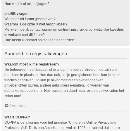
Hoe vind ik al mijn bijlagen?
phpBB vragen
Wie heeft dit forum geschreven?
Waarom is de optie X niet beschikbaar?
Met wie moet ik contact opnemen omtrent misbruik en/of wettelijke kwesties
in verband met dit forum?
Hoe neem ik contact op met een beheerder?
Aanmeld- en registratievragen
Waarom moet ik me registreren?
De beheerder heeft bepaalt of je al dan niet geregistreerd moet zijn om
berichten te plaatsen. Hoe dan ook, als je geregistreerd bent kun je meer
functies gebruiken. Zo kun je bijvoorbeeld een avatar opgeven,
privéberichten sturen, andere gebruikers e-mailen, lid worden van
gebruikersgroepen, enz. Het registreren duurt maar even, dus we raden het
zeker aan!
Omhoog
Wat is COPPA?
COPPA is de afkorting voor het Engelse "Children’s Online Privacy and
Protection Act". Dit is een Amerikaanse wet uit 1998 die vereist dat iedere