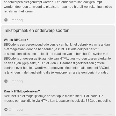
onderwerpen niet gebumpt worden. Een onderwerp kan ook gebumpt
worden door een antwoord te plaatsen, maar hou hierbij wel rekening met de
regels van het forum.
Omhoog
Tekstopmaak en onderwerp soorten
Wat is BBCode?
BBCode is een vereenvoudigde versie van html, het gebruik ervan is al dan
niet toegestaan door de beheerder (je kunt BBCode ook per bericht
uitschakelen, dit is een optie bij het plaatsen van je bericht). De syntax van
BBCode is ongeveer gelijk aan die van HTML, tags worden tussen vierkante
haakjes [ en ] geplaatst, dus niet < en >. Daarnaast geeft het een grotere
controle over hoe iets wordt weergegeven. Meer informatie omtrent BBCode
is te vinden in de handleiding die je kunt openen als je een bericht plaatst.
Omhoog
Kan ik HTML gebruiken?
Nee, het is niet mogelijk om je bericht op te maken met HTML code. De
meeste opmaak die je via HTML kan toepassen is ook via BBCode mogelijk.
Omhoog