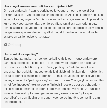
Hoe voeg ik een onderschrift toe aan mijn bericht?
Om een onderschrift aan je bericht toe te voegen, moet je er eerst één
maken. Dit kun je via het gebruikerspaneel doen. Als je dit gedaan hebt, kun
je de optie
voeg mijn onderschrift toe
aanvinken als je een bericht plaatst. Je
kunt er ook voor zorgen dat je onderschrift automatisch aan ieder nieuw
bericht wordt toegevoegd. Dit doe je door de bijhorende optie te activeren in
het gebruikerspaneel (het is nog altijd mogelijk om het onderschrift uit te
schakelen als je het bericht plaatst).
Omhoog
Hoe maak ik een peiling?
Een peiling aanmaken is heel gemakkelijk, als je een nieuw onderwerp
aanmaakt (of het eerste bericht in een onderwerp bewerkt en als je daar
permissies voor hebt) zou je een "voeg peiling toe" tabblad moeten zien
onderaan het berichten-gedeelte (als je dit tabblad niet kan zien, heb je niet
de juiste permissies om peilingen aan te maken). Je moet een titel voor de
peiling invullen bij "peilingsvraag" en dan minstens 2 mogelijkheden invullen
in het "peilingopties"-tekstgedeelte (limiet is ingesteld door de beheerder),
met elke optie gescheiden door middel van een nieuwe regel. Je kunt ook
instellen hoeveel opties een gebruiker mag kiezen onder "opties per
gebruiker" en een tijdslimiet in dagen voor de peiling (0 is een peiling van
oneindige duur).