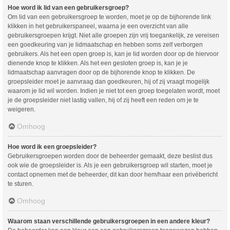
Hoe word ik lid van een gebruikersgroep?
Om lid van een gebruikersgroep te worden, moet je op de bijhorende link
klikken in het gebruikerspaneel, waarna je een overzicht van alle
gebruikersgroepen krijgt. Niet alle groepen zijn vrij toegankelijk, ze vereisen
een goedkeuring van je lidmaatschap en hebben soms zelf verborgen
gebruikers. Als het een open groep is, kan je lid worden door op de hiervoor
dienende knop te klikken. Als het een gesloten groep is, kan je je
lidmaatschap aanvragen door op de bijhorende knop te klikken. De
groepsleider moet je aanvraag dan goedkeuren, hij of zij vraagt mogelijk
waarom je lid wil worden. Indien je niet tot een groep toegelaten wordt, moet
je de groepsleider niet lastig vallen, hij of zij heeft een reden om je te
weigeren.
Omhoog
Hoe word ik een groepsleider?
Gebruikersgroepen worden door de beheerder gemaakt, deze beslist dus
ook wie de groepsleider is. Als je een gebruikersgroep wil starten, moet je
contact opnemen met de beheerder, dit kan door hem/haar een privébericht
te sturen.
Omhoog
Waarom staan verschillende gebruikersgroepen in een andere kleur?