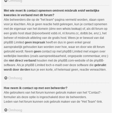
Omhoog
Met wie moet ik contact opnemen omtrent misbruik en/of wettelijke
kwesties in verband met dit forum?
Alle beheerders die op de "het team"-pagina vermeld worden, staan open
voor je klachten. Als je geen reactie hebt gekregen, kun je contact opnemen
met de eigenaar van het domein (dmv een
whois lookup
) of, als dit forum op
een gratis host staat (bijvoorbeeld xsbb.nl, nl.forums.cc, dotbb.be, enz.), het
beheer of misbruik-afdeling van de gratis host. Wees je er bewust van dat
phpBB Limited
geen inspraak
heeft en dus in geen enkel geval
aansprakelijk gehouden kan worden over hoe, waar en door wie dit forum
gebruikt wordt. Neem
geen
contact op met phpBB Limited met vragen over
wettelijke kwesties (zoals aanspreekbaarheid, ongepaste commentaar, enz.)
die
niet direct verband
houden met de phpBB.com-website of de phpBB-
software. Als je phpBB Limited toch e-mailt over deze software die
gebruikt
wordt door derden
kun je een korte, of helemaal geen, reactie verwachten.
Omhoog
Hoe neem ik contact op met een beheerder?
Alle gebruikers van het forum kunnen gebruik maken van het “Contact”-
formulier als deze optie is ingeschakeld door de beheerders.
Leden van het forum kunnen ook gebruik maken van de “Het Team”-link.
Omhoog