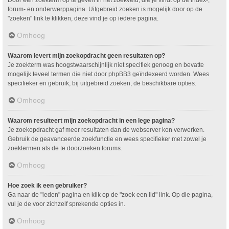
Door een zoekterm op te geven in het zoekveld, die je vindt op de index-,
forum- en onderwerppagina. Uitgebreid zoeken is mogelijk door op de
"zoeken" link te klikken, deze vind je op iedere pagina.
Omhoog
Waarom levert mijn zoekopdracht geen resultaten op?
Je zoekterm was hoogstwaarschijnlijk niet specifiek genoeg en bevatte
mogelijk teveel termen die niet door phpBB3 geïndexeerd worden. Wees
specifieker en gebruik, bij uitgebreid zoeken, de beschikbare opties.
Omhoog
Waarom resulteert mijn zoekopdracht in een lege pagina?
Je zoekopdracht gaf meer resultaten dan de webserver kon verwerken.
Gebruik de geavanceerde zoekfunctie en wees specifieker met zowel je
zoektermen als de te doorzoeken forums.
Omhoog
Hoe zoek ik een gebruiker?
Ga naar de "leden" pagina en klik op de "zoek een lid" link. Op die pagina,
vul je de voor zichzelf sprekende opties in.
Omhoog