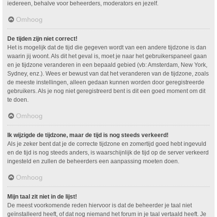
iedereen, behalve voor beheerders, moderators en jezelf.
Omhoog
De tijden zijn niet correct!
Het is mogelijk dat de tijd die gegeven wordt van een andere tijdzone is dan
waarin jij woont. Als dit het geval is, moet je naar het gebruikerspaneel gaan
en je tijdzone veranderen in een bepaald gebied (vb: Amsterdam, New York,
Sydney, enz.). Wees er bewust van dat het veranderen van de tijdzone, zoals
de meeste instellingen, alleen gedaan kunnen worden door geregistreerde
gebruikers. Als je nog niet geregistreerd bent is dit een goed moment om dit
te doen.
Omhoog
Ik wijzigde de tijdzone, maar de tijd is nog steeds verkeerd!
Als je zeker bent dat je de correcte tijdzone en zomertijd goed hebt ingevuld
en de tijd is nog steeds anders, is waarschijnlijk de tijd op de server verkeerd
ingesteld en zullen de beheerders een aanpassing moeten doen.
Omhoog
Mijn taal zit niet in de lijst!
De meest voorkomende reden hiervoor is dat de beheerder je taal niet
geïnstalleerd heeft, of dat nog niemand het forum in je taal vertaald heeft. Je