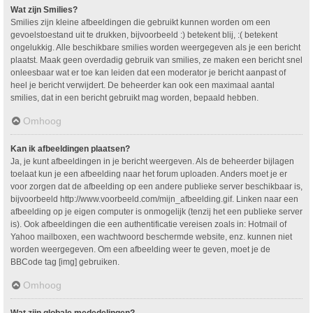
Wat zijn Smilies?
Smilies zijn kleine afbeeldingen die gebruikt kunnen worden om een
gevoelstoestand uit te drukken, bijvoorbeeld :) betekent blij, :( betekent
ongelukkig. Alle beschikbare smilies worden weergegeven als je een bericht
plaatst. Maak geen overdadig gebruik van smilies, ze maken een bericht snel
onleesbaar wat er toe kan leiden dat een moderator je bericht aanpast of
heel je bericht verwijdert. De beheerder kan ook een maximaal aantal
smilies, dat in een bericht gebruikt mag worden, bepaald hebben.
Omhoog
Kan ik afbeeldingen plaatsen?
Ja, je kunt afbeeldingen in je bericht weergeven. Als de beheerder bijlagen
toelaat kun je een afbeelding naar het forum uploaden. Anders moet je er
voor zorgen dat de afbeelding op een andere publieke server beschikbaar is,
bijvoorbeeld http://www.voorbeeld.com/mijn_afbeelding.gif. Linken naar een
afbeelding op je eigen computer is onmogelijk (tenzij het een publieke server
is). Ook afbeeldingen die een authentificatie vereisen zoals in: Hotmail of
Yahoo mailboxen, een wachtwoord beschermde website, enz. kunnen niet
worden weergegeven. Om een afbeelding weer te geven, moet je de
BBCode tag [img] gebruiken.
Omhoog