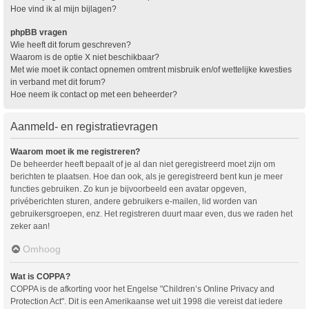
Hoe vind ik al mijn bijlagen?
phpBB vragen
Wie heeft dit forum geschreven?
Waarom is de optie X niet beschikbaar?
Met wie moet ik contact opnemen omtrent misbruik en/of wettelijke kwesties
in verband met dit forum?
Hoe neem ik contact op met een beheerder?
Aanmeld- en registratievragen
Waarom moet ik me registreren?
De beheerder heeft bepaalt of je al dan niet geregistreerd moet zijn om
berichten te plaatsen. Hoe dan ook, als je geregistreerd bent kun je meer
functies gebruiken. Zo kun je bijvoorbeeld een avatar opgeven,
privéberichten sturen, andere gebruikers e-mailen, lid worden van
gebruikersgroepen, enz. Het registreren duurt maar even, dus we raden het
zeker aan!
Omhoog
Wat is COPPA?
COPPA is de afkorting voor het Engelse "Children’s Online Privacy and
Protection Act". Dit is een Amerikaanse wet uit 1998 die vereist dat iedere