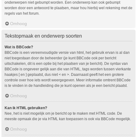
onderwerpen niet gebumpt worden. Een onderwerp kan ook gebumpt
worden door een antwoord te plaatsen, maar hou hierbij wel rekening met de
regels van het forum.
Omhoog
Tekstopmaak en onderwerp soorten
Wat is BBCode?
BBCode is een vereenvoudigde versie van html, het gebruik ervan is al dan
niet toegestaan door de beheerder (je kunt BBCode ook per bericht
uitschakelen, dit is een optie bij het plaatsen van je bericht). De syntax van
BBCode is ongeveer gelijk aan die van HTML, tags worden tussen vierkante
haakjes [ en ] geplaatst, dus niet < en >. Daarnaast geeft het een grotere
controle over hoe iets wordt weergegeven. Meer informatie omtrent BBCode
is te vinden in de handleiding die je kunt openen als je een bericht plaatst.
Omhoog
Kan ik HTML gebruiken?
Nee, het is niet mogelijk om je bericht op te maken met HTML code. De
meeste opmaak die je via HTML kan toepassen is ook via BBCode mogelijk.
Omhoog