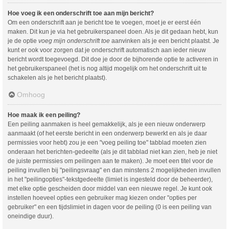
Hoe voeg ik een onderschrift toe aan mijn bericht?
Om een onderschrift aan je bericht toe te voegen, moet je er eerst één
maken. Dit kun je via het gebruikerspaneel doen. Als je dit gedaan hebt, kun
je de optie
voeg mijn onderschrift toe
aanvinken als je een bericht plaatst. Je
kunt er ook voor zorgen dat je onderschrift automatisch aan ieder nieuw
bericht wordt toegevoegd. Dit doe je door de bijhorende optie te activeren in
het gebruikerspaneel (het is nog altijd mogelijk om het onderschrift uit te
schakelen als je het bericht plaatst).
Omhoog
Hoe maak ik een peiling?
Een peiling aanmaken is heel gemakkelijk, als je een nieuw onderwerp
aanmaakt (of het eerste bericht in een onderwerp bewerkt en als je daar
permissies voor hebt) zou je een "voeg peiling toe" tabblad moeten zien
onderaan het berichten-gedeelte (als je dit tabblad niet kan zien, heb je niet
de juiste permissies om peilingen aan te maken). Je moet een titel voor de
peiling invullen bij "peilingsvraag" en dan minstens 2 mogelijkheden invullen
in het "peilingopties"-tekstgedeelte (limiet is ingesteld door de beheerder),
met elke optie gescheiden door middel van een nieuwe regel. Je kunt ook
instellen hoeveel opties een gebruiker mag kiezen onder "opties per
gebruiker" en een tijdslimiet in dagen voor de peiling (0 is een peiling van
oneindige duur).