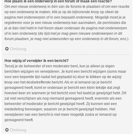
Hoe plaats ik een onderwerp in een forum of maak een reactie?
Om een nieuw onderwerp in één van de forums te plaatsen of om een reactie
op een onderwerp te maken, klik je op de bijhorende knop op ofwel de
pagina met onderwerpen of in een bepaald onderwerp. Mogelijk moet je je
registreren voor je een nieuw onderwerp kan aanmaken, de permissies die
je al dan niet hebt in het forum staan onderaan de pagina met onderwerpen
of in een onderwerp (de lijst met
je mag geen nieuwe onderwerpen in dit
forum plaatsen, je mag niet antwoorden op een onderwerp in dit forum, enz.
).
Omhoog
Hoe wijzig of verwijder ik een bericht?
Tenzij je de beheerder of een moderator bent, kun je alleen je eigen
berichten wijzigen en verwijderen. Je kunt een bericht wijzigen (soms maar
voor een beperkte tijd nadat het geplaatst is) door te klikken op de
wijzig
knop van het desbetreffende bericht. Als er al iemand op je bericht
gereageerd heeft, komt er onderaan je bericht een klein tekstje dat zegt
hoeveel keer en wanneer je het bericht voor het laatst je gewijzigd hebt. Dit
zal niet verschijnen als nog niemand gereageerd heeft, evenmin als een
beheerder of moderator je bericht gewijzigd heeft. Zij kunnen wel een
mededeling toevoegen, waarom ze je bericht gewijzigd hebben. Het
verwijderen van een bericht is niet meer mogelijk zodra er iemand op
gereageerd heeft.
Omhoog