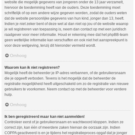
website die mogelijk gegevens van jongeren onder de 13 jaar verzamelt,
hiervoor de toestemming heeft van de ouders. Deze toestemming moet
schriftelijk of op een andere wijze gegeven worden, zodat de ouders weten
dat de website persoonlijke gegevens van hun kind, jonger dan 13, heeft.
Indien je niet zeker bent of deze wet al dan niet op jou of de website waarop
je wil registreren van toepassing is, neem dan contact op met een juridisch
raadgever voor meer informatie. Houd er rekening mee dat het phpBB-team
geen wettelijke informatie kan verschaffen en ook niet het aanspreekpunt is
voor deze wetgeving, tenzij dit hieronder vermeld wordt.
Omhoog
Waarom kan ik niet registreren?
Mogelijk heeft de beheerder je IP-adres verbannen, of de gebruikersnaam
die je opgeeft verboden. Tevens is het mogelijk dat de beheerder de
registratie mogelijkheid heeft uitgeschakeld om zo de registratie van nieuwe
gebruikers te voorkomen. Neem contact op met de beheerder voor verdere
hulp.
Omhoog
Ik ben geregistreerd maar kan niet aanmelden!
Controleer eerst of je gebruikersnaam en wachtwoord kloppen. Indien ze
correct zijn, kan één of meerdere zaken hiervan de oorzaak zijn. Indien
COPPA geactiveerd is en je tijdens het registratieproces opgaf dat je jonger