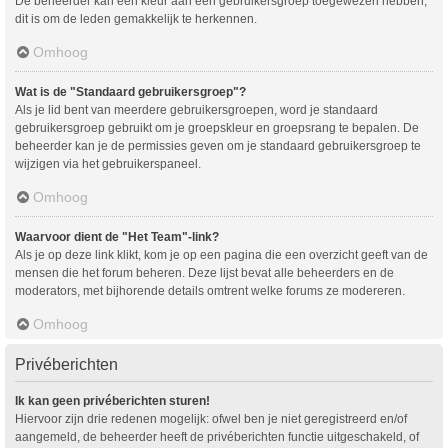
De beheerder kan een kleur aan een gebruikersgroep toegewezen hebben,
dit is om de leden gemakkelijk te herkennen.
Omhoog
Wat is de "Standaard gebruikersgroep"?
Als je lid bent van meerdere gebruikersgroepen, word je standaard
gebruikersgroep gebruikt om je groepskleur en groepsrang te bepalen. De
beheerder kan je de permissies geven om je standaard gebruikersgroep te
wijzigen via het gebruikerspaneel.
Omhoog
Waarvoor dient de "Het Team"-link?
Als je op deze link klikt, kom je op een pagina die een overzicht geeft van de
mensen die het forum beheren. Deze lijst bevat alle beheerders en de
moderators, met bijhorende details omtrent welke forums ze modereren.
Omhoog
Privéberichten
Ik kan geen privéberichten sturen!
Hiervoor zijn drie redenen mogelijk: ofwel ben je niet geregistreerd en/of
aangemeld, de beheerder heeft de privéberichten functie uitgeschakeld, of