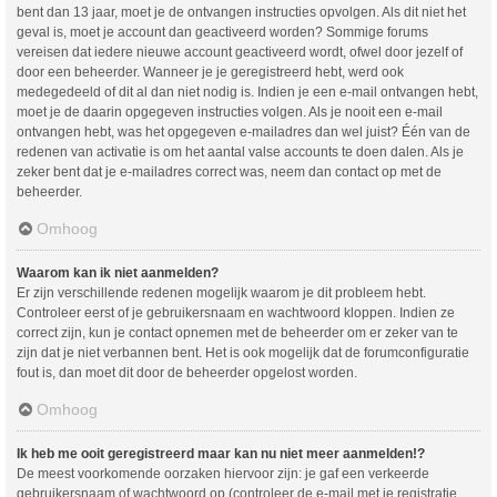
bent dan 13 jaar, moet je de ontvangen instructies opvolgen. Als dit niet het
geval is, moet je account dan geactiveerd worden? Sommige forums
vereisen dat iedere nieuwe account geactiveerd wordt, ofwel door jezelf of
door een beheerder. Wanneer je je geregistreerd hebt, werd ook
medegedeeld of dit al dan niet nodig is. Indien je een e-mail ontvangen hebt,
moet je de daarin opgegeven instructies volgen. Als je nooit een e-mail
ontvangen hebt, was het opgegeven e-mailadres dan wel juist? Één van de
redenen van activatie is om het aantal valse accounts te doen dalen. Als je
zeker bent dat je e-mailadres correct was, neem dan contact op met de
beheerder.
Omhoog
Waarom kan ik niet aanmelden?
Er zijn verschillende redenen mogelijk waarom je dit probleem hebt.
Controleer eerst of je gebruikersnaam en wachtwoord kloppen. Indien ze
correct zijn, kun je contact opnemen met de beheerder om er zeker van te
zijn dat je niet verbannen bent. Het is ook mogelijk dat de forumconfiguratie
fout is, dan moet dit door de beheerder opgelost worden.
Omhoog
Ik heb me ooit geregistreerd maar kan nu niet meer aanmelden!?
De meest voorkomende oorzaken hiervoor zijn: je gaf een verkeerde
gebruikersnaam of wachtwoord op (controleer de e-mail met je registratie