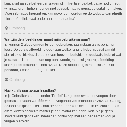
kunt altijd aan de beheerder vragen of hij het talenpakket, dat je nodig hebt,
wil installeren. Indien het nog niet bestaat, mag je gerust de vertaling maken.
Meer informatie hieromtrent kan gevonden worden op de website van phpBB
Limited (de link staat onderaan iedere pagina).
Omhoog
Wat zijn de afbeeldingen naast mijn gebruikersnaam?
Er kunnen 2 afbeeldingen bij een gebruikersnaam staan als je berichten
leest. De eerste afbeelding geeft aan welke rang je hebt, meestal zijn dit
sterretjes of blokjes die aangeven hoeveel berichten je geplaatst hebt of wat
je status is. Hieronder kan nog een tweede, meestal grotere, afbeelding
staan, beter bekend als een avatar. Deze afbeelding is meestal uniek of
persoonlijk voor iedere gebruiker.
Omhoog
Hoe kan ik een avatar instellen?
In je Gebruikerspaneel, onder “Profiel” kun je een avatar toevoegen door
gebruik te maken van één van de volgende vier methodes: Gravatar, Galerij,
Afstand of Upload. Het is aan de beheerders om avatars in te schakelen en
om te kiezen op welke manier je een avatar kan gebruiken. Als je geen
avatars kunt gebruiken, neem dan contact op met een beheerder voor je
vragen hierover.