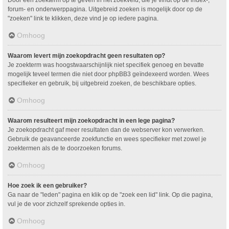
Door een zoekterm op te geven in het zoekveld, die je vindt op de index-,
forum- en onderwerppagina. Uitgebreid zoeken is mogelijk door op de
"zoeken" link te klikken, deze vind je op iedere pagina.
Omhoog
Waarom levert mijn zoekopdracht geen resultaten op?
Je zoekterm was hoogstwaarschijnlijk niet specifiek genoeg en bevatte
mogelijk teveel termen die niet door phpBB3 geïndexeerd worden. Wees
specifieker en gebruik, bij uitgebreid zoeken, de beschikbare opties.
Omhoog
Waarom resulteert mijn zoekopdracht in een lege pagina?
Je zoekopdracht gaf meer resultaten dan de webserver kon verwerken.
Gebruik de geavanceerde zoekfunctie en wees specifieker met zowel je
zoektermen als de te doorzoeken forums.
Omhoog
Hoe zoek ik een gebruiker?
Ga naar de "leden" pagina en klik op de "zoek een lid" link. Op die pagina,
vul je de voor zichzelf sprekende opties in.
Omhoog