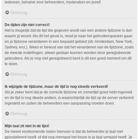
iedereen, behalve voor beheerders, moderators en jezelf.
Omhoog
De tijden zijn niet correct!
Het is mogelijk dat de tijd die gegeven wordt van een andere tijdzone is dan
waarin jij woont. Als dit het geval is, moet je naar het gebruikerspaneel gaan
en je tijdzone veranderen in een bepaald gebied (vb: Amsterdam, New York,
Sydney, enz.). Wees er bewust van dat het veranderen van de tijdzone, zoals
de meeste instellingen, alleen gedaan kunnen worden door geregistreerde
gebruikers. Als je nog niet geregistreerd bent is dit een goed moment om dit
te doen.
Omhoog
Ik wijzigde de tijdzone, maar de tijd is nog steeds verkeerd!
Als je zeker bent dat je de correcte tijdzone en zomertijd goed hebt ingevuld
en de tijd is nog steeds anders, is waarschijnlijk de tijd op de server verkeerd
ingesteld en zullen de beheerders een aanpassing moeten doen.
Omhoog
Mijn taal zit niet in de lijst!
De meest voorkomende reden hiervoor is dat de beheerder je taal niet
geïnstalleerd heeft, of dat nog niemand het forum in je taal vertaald heeft. Je