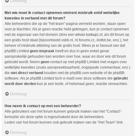
Omhoog
Met wie moet ik contact opnemen omtrent misbruik en/of wettelijke
kwesties in verband met dit forum?
Alle beheerders die op de "het team"-pagina vermeld worden, staan open
voor je klachten. Als je geen reactie hebt gekregen, kun je contact opnemen
met de eigenaar van het domein (dmv een
whois lookup
) of, als dit forum op
een gratis host staat (bijvoorbeeld xsbb.nl, nl.forums.cc, dotbb.be, enz.), het
beheer of misbruik-afdeling van de gratis host. Wees je er bewust van dat
phpBB Limited
geen inspraak
heeft en dus in geen enkel geval
aansprakelijk gehouden kan worden over hoe, waar en door wie dit forum
gebruikt wordt. Neem
geen
contact op met phpBB Limited met vragen over
wettelijke kwesties (zoals aanspreekbaarheid, ongepaste commentaar, enz.)
die
niet direct verband
houden met de phpBB.com-website of de phpBB-
software. Als je phpBB Limited toch e-mailt over deze software die
gebruikt
wordt door derden
kun je een korte, of helemaal geen, reactie verwachten.
Omhoog
Hoe neem ik contact op met een beheerder?
Alle gebruikers van het forum kunnen gebruik maken van het “Contact”-
formulier als deze optie is ingeschakeld door de beheerders.
Leden van het forum kunnen ook gebruik maken van de “Het Team”-link.
Omhoog