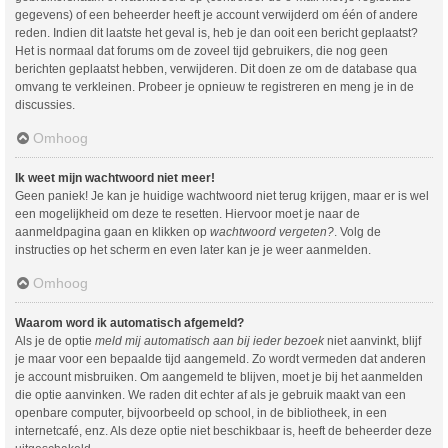
gegevens) of een beheerder heeft je account verwijderd om één of andere
reden. Indien dit laatste het geval is, heb je dan ooit een bericht geplaatst?
Het is normaal dat forums om de zoveel tijd gebruikers, die nog geen
berichten geplaatst hebben, verwijderen. Dit doen ze om de database qua
omvang te verkleinen. Probeer je opnieuw te registreren en meng je in de
discussies.
Omhoog
Ik weet mijn wachtwoord niet meer!
Geen paniek! Je kan je huidige wachtwoord niet terug krijgen, maar er is wel
een mogelijkheid om deze te resetten. Hiervoor moet je naar de
aanmeldpagina gaan en klikken op
wachtwoord vergeten?
. Volg de
instructies op het scherm en even later kan je je weer aanmelden.
Omhoog
Waarom word ik automatisch afgemeld?
Als je de optie
meld mij automatisch aan bij ieder bezoek
niet aanvinkt, blijf
je maar voor een bepaalde tijd aangemeld. Zo wordt vermeden dat anderen
je account misbruiken. Om aangemeld te blijven, moet je bij het aanmelden
die optie aanvinken. We raden dit echter af als je gebruik maakt van een
openbare computer, bijvoorbeeld op school, in de bibliotheek, in een
internetcafé, enz. Als deze optie niet beschikbaar is, heeft de beheerder deze