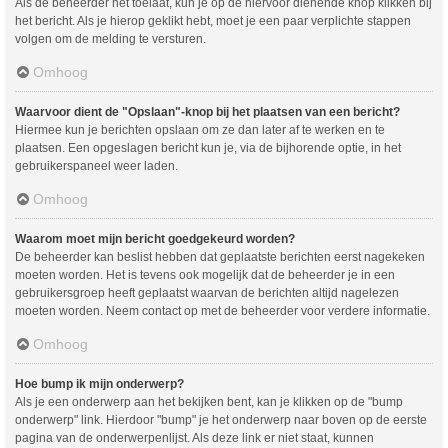
Als de beheerder het toelaat, kun je op de hiervoor dienende knop klikken bij
het bericht. Als je hierop geklikt hebt, moet je een paar verplichte stappen
volgen om de melding te versturen.
Omhoog
Waarvoor dient de "Opslaan"-knop bij het plaatsen van een bericht?
Hiermee kun je berichten opslaan om ze dan later af te werken en te
plaatsen. Een opgeslagen bericht kun je, via de bijhorende optie, in het
gebruikerspaneel weer laden.
Omhoog
Waarom moet mijn bericht goedgekeurd worden?
De beheerder kan beslist hebben dat geplaatste berichten eerst nagekeken
moeten worden. Het is tevens ook mogelijk dat de beheerder je in een
gebruikersgroep heeft geplaatst waarvan de berichten altijd nagelezen
moeten worden. Neem contact op met de beheerder voor verdere informatie.
Omhoog
Hoe bump ik mijn onderwerp?
Als je een onderwerp aan het bekijken bent, kan je klikken op de "bump
onderwerp" link. Hierdoor "bump" je het onderwerp naar boven op de eerste
pagina van de onderwerpenlijst. Als deze link er niet staat, kunnen