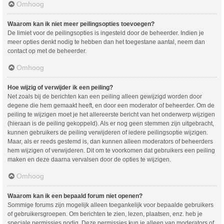
Omhoog
Waarom kan ik niet meer peilingsopties toevoegen?
De limiet voor de peilingsopties is ingesteld door de beheerder. Indien je
meer opties denkt nodig te hebben dan het toegestane aantal, neem dan
contact op met de beheerder.
Omhoog
Hoe wijzig of verwijder ik een peiling?
Net zoals bij de berichten kan een peiling alleen gewijzigd worden door
degene die hem gemaakt heeft, en door een moderator of beheerder. Om de
peiling te wijzigen moet je het allereerste bericht van het onderwerp wijzigen
(hieraan is de peiling gekoppeld). Als er nog geen stemmen zijn uitgebracht,
kunnen gebruikers de peiling verwijderen of iedere peilingsoptie wijzigen.
Maar, als er reeds gestemd is, dan kunnen alleen moderators of beheerders
hem wijzigen of verwijderen. Dit om te voorkomen dat gebruikers een peiling
maken en deze daarna vervalsen door de opties te wijzigen.
Omhoog
Waarom kan ik een bepaald forum niet openen?
Sommige forums zijn mogelijk alleen toegankelijk voor bepaalde gebruikers
of gebruikersgroepen. Om berichten te zien, lezen, plaatsen, enz. heb je
speciale permissies nodig. Deze permissies kun je alleen van moderators of