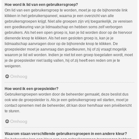
Hoe word ik lid van een gebruikersgroep?
Om lid van een gebruikersgroep te worden, moet je op de bijhorende link
klikken in het gebruikerspaneel, waarna je een overzicht van alle
gebruikersgroepen krijgt. Niet alle groepen zijn vrij toegankelijk, ze vereisen
een goedkeuring van je lidmaatschap en hebben soms zelf verborgen
gebruikers. Als het een open groep is, kan je lid worden door op de hiervoor
dienende knop te klikken. Als het een gesloten groep is, kan je je
lidmaatschap aanvragen door op de bijhorende knop te klikken. De
groepsleider moet je aanvraag dan goedkeuren, hij of zij vraagt mogelijk
waarom je lid wil worden. Indien je niet tot een groep toegelaten wordt, moet
je de groepsleider niet lastig vallen, hij of zij heeft een reden om je te
weigeren.
Omhoog
Hoe word ik een groepsleider?
Gebruikersgroepen worden door de beheerder gemaakt, deze beslist dus
ook wie de groepsleider is. Als je een gebruikersgroep wil starten, moet je
contact opnemen met de beheerder, dit kan door hem/haar een privébericht
te sturen.
Omhoog
Waarom staan verschillende gebruikersgroepen in een andere kleur?