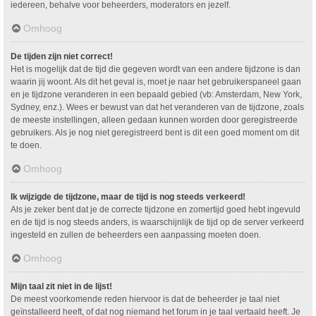
iedereen, behalve voor beheerders, moderators en jezelf.
Omhoog
De tijden zijn niet correct!
Het is mogelijk dat de tijd die gegeven wordt van een andere tijdzone is dan
waarin jij woont. Als dit het geval is, moet je naar het gebruikerspaneel gaan
en je tijdzone veranderen in een bepaald gebied (vb: Amsterdam, New York,
Sydney, enz.). Wees er bewust van dat het veranderen van de tijdzone, zoals
de meeste instellingen, alleen gedaan kunnen worden door geregistreerde
gebruikers. Als je nog niet geregistreerd bent is dit een goed moment om dit
te doen.
Omhoog
Ik wijzigde de tijdzone, maar de tijd is nog steeds verkeerd!
Als je zeker bent dat je de correcte tijdzone en zomertijd goed hebt ingevuld
en de tijd is nog steeds anders, is waarschijnlijk de tijd op de server verkeerd
ingesteld en zullen de beheerders een aanpassing moeten doen.
Omhoog
Mijn taal zit niet in de lijst!
De meest voorkomende reden hiervoor is dat de beheerder je taal niet
geïnstalleerd heeft, of dat nog niemand het forum in je taal vertaald heeft. Je