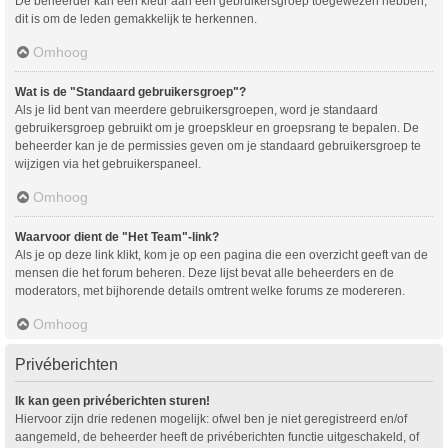
De beheerder kan een kleur aan een gebruikersgroep toegewezen hebben,
dit is om de leden gemakkelijk te herkennen.
Omhoog
Wat is de "Standaard gebruikersgroep"?
Als je lid bent van meerdere gebruikersgroepen, word je standaard
gebruikersgroep gebruikt om je groepskleur en groepsrang te bepalen. De
beheerder kan je de permissies geven om je standaard gebruikersgroep te
wijzigen via het gebruikerspaneel.
Omhoog
Waarvoor dient de "Het Team"-link?
Als je op deze link klikt, kom je op een pagina die een overzicht geeft van de
mensen die het forum beheren. Deze lijst bevat alle beheerders en de
moderators, met bijhorende details omtrent welke forums ze modereren.
Omhoog
Privéberichten
Ik kan geen privéberichten sturen!
Hiervoor zijn drie redenen mogelijk: ofwel ben je niet geregistreerd en/of
aangemeld, de beheerder heeft de privéberichten functie uitgeschakeld, of