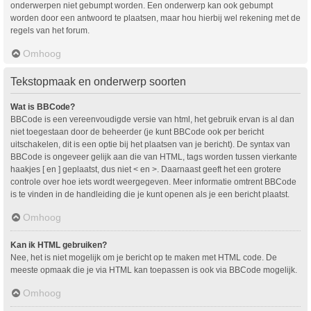
onderwerpen niet gebumpt worden. Een onderwerp kan ook gebumpt
worden door een antwoord te plaatsen, maar hou hierbij wel rekening met de
regels van het forum.
Omhoog
Tekstopmaak en onderwerp soorten
Wat is BBCode?
BBCode is een vereenvoudigde versie van html, het gebruik ervan is al dan
niet toegestaan door de beheerder (je kunt BBCode ook per bericht
uitschakelen, dit is een optie bij het plaatsen van je bericht). De syntax van
BBCode is ongeveer gelijk aan die van HTML, tags worden tussen vierkante
haakjes [ en ] geplaatst, dus niet < en >. Daarnaast geeft het een grotere
controle over hoe iets wordt weergegeven. Meer informatie omtrent BBCode
is te vinden in de handleiding die je kunt openen als je een bericht plaatst.
Omhoog
Kan ik HTML gebruiken?
Nee, het is niet mogelijk om je bericht op te maken met HTML code. De
meeste opmaak die je via HTML kan toepassen is ook via BBCode mogelijk.
Omhoog