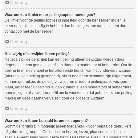
Omhoog
Waarom kan ik niet meer peilingsopties toevoegen?
De limiet voor de peilingsopties is ingesteld door de beheerder. Indien je
meer opties denkt nodig te hebben dan het toegestane aantal, neem dan
contact op met de beheerder.
Omhoog
Hoe wijzig of verwijder ik een peiling?
Net zoals bij de berichten kan een peiling alleen gewijzigd worden door
degene die hem gemaakt heeft, en door een moderator of beheerder. Om de
peiling te wijzigen moet je het allereerste bericht van het onderwerp wijzigen
(hieraan is de peiling gekoppeld). Als er nog geen stemmen zijn uitgebracht,
kunnen gebruikers de peiling verwijderen of iedere peilingsoptie wijzigen.
Maar, als er reeds gestemd is, dan kunnen alleen moderators of beheerders
hem wijzigen of verwijderen. Dit om te voorkomen dat gebruikers een peiling
maken en deze daarna vervalsen door de opties te wijzigen.
Omhoog
Waarom kan ik een bepaald forum niet openen?
Sommige forums zijn mogelijk alleen toegankelijk voor bepaalde gebruikers
of gebruikersgroepen. Om berichten te zien, lezen, plaatsen, enz. heb je
speciale permissies nodig. Deze permissies kun je alleen van moderators of