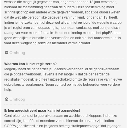
website die mogelijk gegevens van jongeren onder de 13 jaar verzamelt,
hiervoor de toestemming heeft van de ouders. Deze toestemming moet
schriftelijk of op een andere wijze gegeven worden, zodat de ouders weten
dat de website persoonlijke gegevens van hun kind, jonger dan 13, heeft.
Indien je niet zeker bent of deze wet al dan niet op jou of de website waarop
je wil registreren van toepassing is, neem dan contact op met een juridisch
raadgever voor meer informatie. Houd er rekening mee dat het phpBB-team
geen wettelijke informatie kan verschaffen en ook niet het aanspreekpunt is
voor deze wetgeving, tenzij dit hieronder vermeld wordt.
Omhoog
Waarom kan ik niet registreren?
Mogelijk heeft de beheerder je IP-adres verbannen, of de gebruikersnaam
die je opgeeft verboden. Tevens is het mogelijk dat de beheerder de
registratie mogelijkheid heeft uitgeschakeld om zo de registratie van nieuwe
gebruikers te voorkomen. Neem contact op met de beheerder voor verdere
hulp.
Omhoog
Ik ben geregistreerd maar kan niet aanmelden!
Controleer eerst of je gebruikersnaam en wachtwoord kloppen. Indien ze
correct zijn, kan één of meerdere zaken hiervan de oorzaak zijn. Indien
COPPA geactiveerd is en je tijdens het registratieproces opgaf dat je jonger