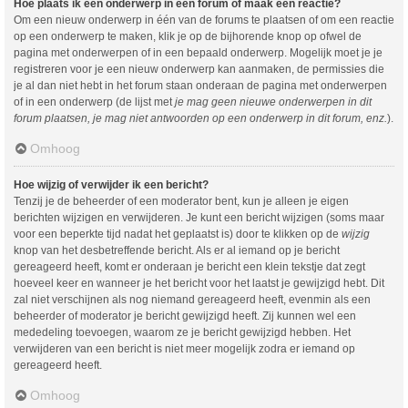
Hoe plaats ik een onderwerp in een forum of maak een reactie?
Om een nieuw onderwerp in één van de forums te plaatsen of om een reactie
op een onderwerp te maken, klik je op de bijhorende knop op ofwel de
pagina met onderwerpen of in een bepaald onderwerp. Mogelijk moet je je
registreren voor je een nieuw onderwerp kan aanmaken, de permissies die
je al dan niet hebt in het forum staan onderaan de pagina met onderwerpen
of in een onderwerp (de lijst met
je mag geen nieuwe onderwerpen in dit
forum plaatsen, je mag niet antwoorden op een onderwerp in dit forum, enz.
).
Omhoog
Hoe wijzig of verwijder ik een bericht?
Tenzij je de beheerder of een moderator bent, kun je alleen je eigen
berichten wijzigen en verwijderen. Je kunt een bericht wijzigen (soms maar
voor een beperkte tijd nadat het geplaatst is) door te klikken op de
wijzig
knop van het desbetreffende bericht. Als er al iemand op je bericht
gereageerd heeft, komt er onderaan je bericht een klein tekstje dat zegt
hoeveel keer en wanneer je het bericht voor het laatst je gewijzigd hebt. Dit
zal niet verschijnen als nog niemand gereageerd heeft, evenmin als een
beheerder of moderator je bericht gewijzigd heeft. Zij kunnen wel een
mededeling toevoegen, waarom ze je bericht gewijzigd hebben. Het
verwijderen van een bericht is niet meer mogelijk zodra er iemand op
gereageerd heeft.
Omhoog