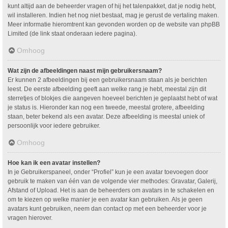
kunt altijd aan de beheerder vragen of hij het talenpakket, dat je nodig hebt,
wil installeren. Indien het nog niet bestaat, mag je gerust de vertaling maken.
Meer informatie hieromtrent kan gevonden worden op de website van phpBB
Limited (de link staat onderaan iedere pagina).
Omhoog
Wat zijn de afbeeldingen naast mijn gebruikersnaam?
Er kunnen 2 afbeeldingen bij een gebruikersnaam staan als je berichten
leest. De eerste afbeelding geeft aan welke rang je hebt, meestal zijn dit
sterretjes of blokjes die aangeven hoeveel berichten je geplaatst hebt of wat
je status is. Hieronder kan nog een tweede, meestal grotere, afbeelding
staan, beter bekend als een avatar. Deze afbeelding is meestal uniek of
persoonlijk voor iedere gebruiker.
Omhoog
Hoe kan ik een avatar instellen?
In je Gebruikerspaneel, onder “Profiel” kun je een avatar toevoegen door
gebruik te maken van één van de volgende vier methodes: Gravatar, Galerij,
Afstand of Upload. Het is aan de beheerders om avatars in te schakelen en
om te kiezen op welke manier je een avatar kan gebruiken. Als je geen
avatars kunt gebruiken, neem dan contact op met een beheerder voor je
vragen hierover.