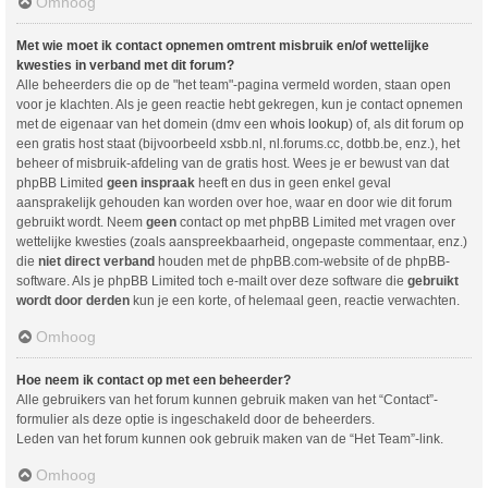
Omhoog
Met wie moet ik contact opnemen omtrent misbruik en/of wettelijke
kwesties in verband met dit forum?
Alle beheerders die op de "het team"-pagina vermeld worden, staan open
voor je klachten. Als je geen reactie hebt gekregen, kun je contact opnemen
met de eigenaar van het domein (dmv een
whois lookup
) of, als dit forum op
een gratis host staat (bijvoorbeeld xsbb.nl, nl.forums.cc, dotbb.be, enz.), het
beheer of misbruik-afdeling van de gratis host. Wees je er bewust van dat
phpBB Limited
geen inspraak
heeft en dus in geen enkel geval
aansprakelijk gehouden kan worden over hoe, waar en door wie dit forum
gebruikt wordt. Neem
geen
contact op met phpBB Limited met vragen over
wettelijke kwesties (zoals aanspreekbaarheid, ongepaste commentaar, enz.)
die
niet direct verband
houden met de phpBB.com-website of de phpBB-
software. Als je phpBB Limited toch e-mailt over deze software die
gebruikt
wordt door derden
kun je een korte, of helemaal geen, reactie verwachten.
Omhoog
Hoe neem ik contact op met een beheerder?
Alle gebruikers van het forum kunnen gebruik maken van het “Contact”-
formulier als deze optie is ingeschakeld door de beheerders.
Leden van het forum kunnen ook gebruik maken van de “Het Team”-link.
Omhoog