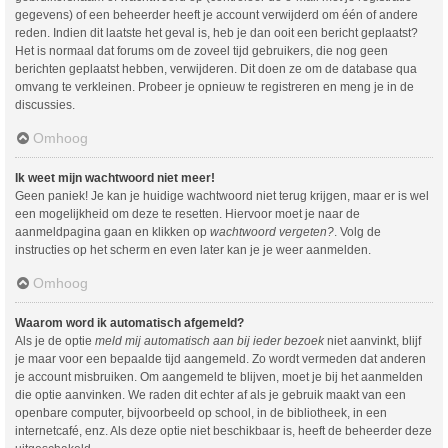
gegevens) of een beheerder heeft je account verwijderd om één of andere
reden. Indien dit laatste het geval is, heb je dan ooit een bericht geplaatst?
Het is normaal dat forums om de zoveel tijd gebruikers, die nog geen
berichten geplaatst hebben, verwijderen. Dit doen ze om de database qua
omvang te verkleinen. Probeer je opnieuw te registreren en meng je in de
discussies.
Omhoog
Ik weet mijn wachtwoord niet meer!
Geen paniek! Je kan je huidige wachtwoord niet terug krijgen, maar er is wel
een mogelijkheid om deze te resetten. Hiervoor moet je naar de
aanmeldpagina gaan en klikken op
wachtwoord vergeten?
. Volg de
instructies op het scherm en even later kan je je weer aanmelden.
Omhoog
Waarom word ik automatisch afgemeld?
Als je de optie
meld mij automatisch aan bij ieder bezoek
niet aanvinkt, blijf
je maar voor een bepaalde tijd aangemeld. Zo wordt vermeden dat anderen
je account misbruiken. Om aangemeld te blijven, moet je bij het aanmelden
die optie aanvinken. We raden dit echter af als je gebruik maakt van een
openbare computer, bijvoorbeeld op school, in de bibliotheek, in een
internetcafé, enz. Als deze optie niet beschikbaar is, heeft de beheerder deze