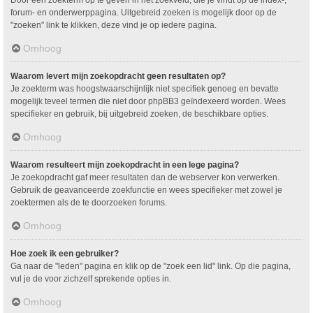
Door een zoekterm op te geven in het zoekveld, die je vindt op de index-,
forum- en onderwerppagina. Uitgebreid zoeken is mogelijk door op de
"zoeken" link te klikken, deze vind je op iedere pagina.
Omhoog
Waarom levert mijn zoekopdracht geen resultaten op?
Je zoekterm was hoogstwaarschijnlijk niet specifiek genoeg en bevatte
mogelijk teveel termen die niet door phpBB3 geïndexeerd worden. Wees
specifieker en gebruik, bij uitgebreid zoeken, de beschikbare opties.
Omhoog
Waarom resulteert mijn zoekopdracht in een lege pagina?
Je zoekopdracht gaf meer resultaten dan de webserver kon verwerken.
Gebruik de geavanceerde zoekfunctie en wees specifieker met zowel je
zoektermen als de te doorzoeken forums.
Omhoog
Hoe zoek ik een gebruiker?
Ga naar de "leden" pagina en klik op de "zoek een lid" link. Op die pagina,
vul je de voor zichzelf sprekende opties in.
Omhoog