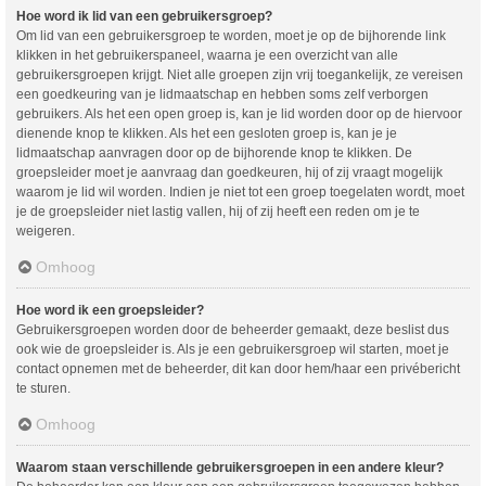
Hoe word ik lid van een gebruikersgroep?
Om lid van een gebruikersgroep te worden, moet je op de bijhorende link
klikken in het gebruikerspaneel, waarna je een overzicht van alle
gebruikersgroepen krijgt. Niet alle groepen zijn vrij toegankelijk, ze vereisen
een goedkeuring van je lidmaatschap en hebben soms zelf verborgen
gebruikers. Als het een open groep is, kan je lid worden door op de hiervoor
dienende knop te klikken. Als het een gesloten groep is, kan je je
lidmaatschap aanvragen door op de bijhorende knop te klikken. De
groepsleider moet je aanvraag dan goedkeuren, hij of zij vraagt mogelijk
waarom je lid wil worden. Indien je niet tot een groep toegelaten wordt, moet
je de groepsleider niet lastig vallen, hij of zij heeft een reden om je te
weigeren.
Omhoog
Hoe word ik een groepsleider?
Gebruikersgroepen worden door de beheerder gemaakt, deze beslist dus
ook wie de groepsleider is. Als je een gebruikersgroep wil starten, moet je
contact opnemen met de beheerder, dit kan door hem/haar een privébericht
te sturen.
Omhoog
Waarom staan verschillende gebruikersgroepen in een andere kleur?