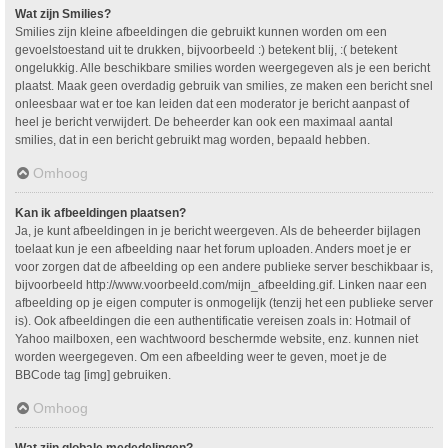
Wat zijn Smilies?
Smilies zijn kleine afbeeldingen die gebruikt kunnen worden om een
gevoelstoestand uit te drukken, bijvoorbeeld :) betekent blij, :( betekent
ongelukkig. Alle beschikbare smilies worden weergegeven als je een bericht
plaatst. Maak geen overdadig gebruik van smilies, ze maken een bericht snel
onleesbaar wat er toe kan leiden dat een moderator je bericht aanpast of
heel je bericht verwijdert. De beheerder kan ook een maximaal aantal
smilies, dat in een bericht gebruikt mag worden, bepaald hebben.
Omhoog
Kan ik afbeeldingen plaatsen?
Ja, je kunt afbeeldingen in je bericht weergeven. Als de beheerder bijlagen
toelaat kun je een afbeelding naar het forum uploaden. Anders moet je er
voor zorgen dat de afbeelding op een andere publieke server beschikbaar is,
bijvoorbeeld http://www.voorbeeld.com/mijn_afbeelding.gif. Linken naar een
afbeelding op je eigen computer is onmogelijk (tenzij het een publieke server
is). Ook afbeeldingen die een authentificatie vereisen zoals in: Hotmail of
Yahoo mailboxen, een wachtwoord beschermde website, enz. kunnen niet
worden weergegeven. Om een afbeelding weer te geven, moet je de
BBCode tag [img] gebruiken.
Omhoog