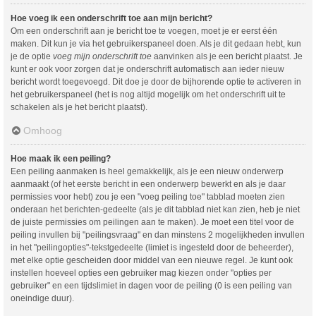
Hoe voeg ik een onderschrift toe aan mijn bericht?
Om een onderschrift aan je bericht toe te voegen, moet je er eerst één
maken. Dit kun je via het gebruikerspaneel doen. Als je dit gedaan hebt, kun
je de optie
voeg mijn onderschrift toe
aanvinken als je een bericht plaatst. Je
kunt er ook voor zorgen dat je onderschrift automatisch aan ieder nieuw
bericht wordt toegevoegd. Dit doe je door de bijhorende optie te activeren in
het gebruikerspaneel (het is nog altijd mogelijk om het onderschrift uit te
schakelen als je het bericht plaatst).
Omhoog
Hoe maak ik een peiling?
Een peiling aanmaken is heel gemakkelijk, als je een nieuw onderwerp
aanmaakt (of het eerste bericht in een onderwerp bewerkt en als je daar
permissies voor hebt) zou je een "voeg peiling toe" tabblad moeten zien
onderaan het berichten-gedeelte (als je dit tabblad niet kan zien, heb je niet
de juiste permissies om peilingen aan te maken). Je moet een titel voor de
peiling invullen bij "peilingsvraag" en dan minstens 2 mogelijkheden invullen
in het "peilingopties"-tekstgedeelte (limiet is ingesteld door de beheerder),
met elke optie gescheiden door middel van een nieuwe regel. Je kunt ook
instellen hoeveel opties een gebruiker mag kiezen onder "opties per
gebruiker" en een tijdslimiet in dagen voor de peiling (0 is een peiling van
oneindige duur).