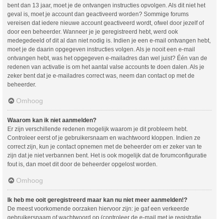
bent dan 13 jaar, moet je de ontvangen instructies opvolgen. Als dit niet het
geval is, moet je account dan geactiveerd worden? Sommige forums
vereisen dat iedere nieuwe account geactiveerd wordt, ofwel door jezelf of
door een beheerder. Wanneer je je geregistreerd hebt, werd ook
medegedeeld of dit al dan niet nodig is. Indien je een e-mail ontvangen hebt,
moet je de daarin opgegeven instructies volgen. Als je nooit een e-mail
ontvangen hebt, was het opgegeven e-mailadres dan wel juist? Één van de
redenen van activatie is om het aantal valse accounts te doen dalen. Als je
zeker bent dat je e-mailadres correct was, neem dan contact op met de
beheerder.
Omhoog
Waarom kan ik niet aanmelden?
Er zijn verschillende redenen mogelijk waarom je dit probleem hebt.
Controleer eerst of je gebruikersnaam en wachtwoord kloppen. Indien ze
correct zijn, kun je contact opnemen met de beheerder om er zeker van te
zijn dat je niet verbannen bent. Het is ook mogelijk dat de forumconfiguratie
fout is, dan moet dit door de beheerder opgelost worden.
Omhoog
Ik heb me ooit geregistreerd maar kan nu niet meer aanmelden!?
De meest voorkomende oorzaken hiervoor zijn: je gaf een verkeerde
gebruikersnaam of wachtwoord op (controleer de e-mail met je registratie