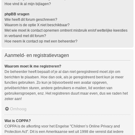
Hoe vind ik al mijn bijlagen?
phpBB vragen
Wie heeft dit forum geschreven?
Waarom is de optie X niet beschikbaar?
Met wie moet ik contact opnemen omtrent misbruik en/of wettelijke kwesties
in verband met dit forum?
Hoe neem ik contact op met een beheerder?
Aanmeld- en registratievragen
Waarom moet ik me registreren?
De beheerder heeft bepaalt of je al dan niet geregistreerd moet zijn om
berichten te plaatsen. Hoe dan ook, als je geregistreerd bent kun je meer
functies gebruiken. Zo kun je bijvoorbeeld een avatar opgeven,
privéberichten sturen, andere gebruikers e-mailen, lid worden van
gebruikersgroepen, enz. Het registreren duurt maar even, dus we raden het
zeker aan!
Omhoog
Wat is COPPA?
COPPA is de afkorting voor het Engelse "Children’s Online Privacy and
Protection Act". Dit is een Amerikaanse wet uit 1998 die vereist dat iedere