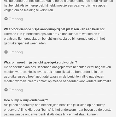
Als de beheerder het toelaat, kun je op de hiervoor dienende knop klikken bij
het bericht. Als je hierop geklikt hebt, moet je een paar verplichte stappen
volgen om de melding te versturen.
Omhoog
Waarvoor dient de "Opslaan"-knop bij het plaatsen van een bericht?
Hiermee kun je berichten opslaan om ze dan later af te werken en te
plaatsen. Een opgeslagen bericht kun je, via de bijhorende optie, in het
gebruikerspaneel weer laden.
Omhoog
Waarom moet mijn bericht goedgekeurd worden?
De beheerder kan beslist hebben dat geplaatste berichten eerst nagekeken
moeten worden. Het is tevens ook mogelijk dat de beheerder je in een
gebruikersgroep heeft geplaatst waarvan de berichten altijd nagelezen
moeten worden. Neem contact op met de beheerder voor verdere informatie.
Omhoog
Hoe bump ik mijn onderwerp?
Als je een onderwerp aan het bekijken bent, kan je klikken op de "bump
onderwerp" link. Hierdoor "bump" je het onderwerp naar boven op de eerste
pagina van de onderwerpenlijst. Als deze link er niet staat, kunnen