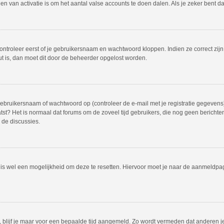
 van activatie is om het aantal valse accounts te doen dalen. Als je zeker bent d
ontroleer eerst of je gebruikersnaam en wachtwoord kloppen. Indien ze correct zij
out is, dan moet dit door de beheerder opgelost worden.
bruikersnaam of wachtwoord op (controleer de e-mail met je registratie gegevens)
plaatst? Het is normaal dat forums om de zoveel tijd gebruikers, die nog geen beric
 de discussies.
r is wel een mogelijkheid om deze te resetten. Hiervoor moet je naar de aanmeldp
, blijf je maar voor een bepaalde tijd aangemeld. Zo wordt vermeden dat anderen j