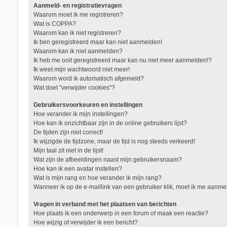
Aanmeld- en registratievragen
Waarom moet ik me registreren?
Wat is COPPA?
Waarom kan ik niet registreren?
Ik ben geregistreerd maar kan niet aanmelden!
Waarom kan ik niet aanmelden?
Ik heb me ooit geregistreerd maar kan nu niet meer aanmelden!?
Ik weet mijn wachtwoord niet meer!
Waarom word ik automatisch afgemeld?
Wat doet "verwijder cookies"?
Gebruikersvoorkeuren en instellingen
Hoe verander ik mijn instellingen?
Hoe kan ik onzichtbaar zijn in de online gebruikers lijst?
De tijden zijn niet correct!
Ik wijzigde de tijdzone, maar de tijd is nog steeds verkeerd!
Mijn taal zit niet in de lijst!
Wat zijn de afbeeldingen naast mijn gebruikersnaam?
Hoe kan ik een avatar instellen?
Wat is mijn rang en hoe verander ik mijn rang?
Wanneer ik op de e-maillink van een gebruiker klik, moet ik me aanm
Vragen in verband met het plaatsen van berichten
Hoe plaats ik een onderwerp in een forum of maak een reactie?
Hoe wijzig of verwijder ik een bericht?