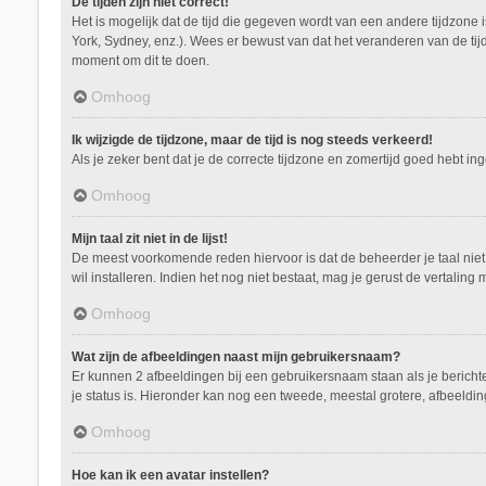
De tijden zijn niet correct!
Het is mogelijk dat de tijd die gegeven wordt van een andere tijdzone 
York, Sydney, enz.). Wees er bewust van dat het veranderen van de tij
moment om dit te doen.
Omhoog
Ik wijzigde de tijdzone, maar de tijd is nog steeds verkeerd!
Als je zeker bent dat je de correcte tijdzone en zomertijd goed hebt i
Omhoog
Mijn taal zit niet in de lijst!
De meest voorkomende reden hiervoor is dat de beheerder je taal niet ge
wil installeren. Indien het nog niet bestaat, mag je gerust de vertal
Omhoog
Wat zijn de afbeeldingen naast mijn gebruikersnaam?
Er kunnen 2 afbeeldingen bij een gebruikersnaam staan als je berichten 
je status is. Hieronder kan nog een tweede, meestal grotere, afbeeldin
Omhoog
Hoe kan ik een avatar instellen?