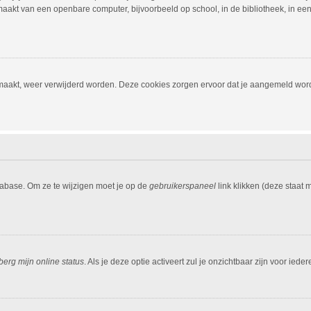
aakt van een openbare computer, bijvoorbeeld op school, in de bibliotheek, in een i
emaakt, weer verwijderd worden. Deze cookies zorgen ervoor dat je aangemeld word
tabase. Om ze te wijzigen moet je op de
gebruikerspaneel
link klikken (deze staat
berg mijn online status
. Als je deze optie activeert zul je onzichtbaar zijn voor ied