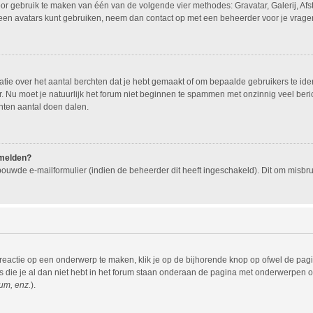
oor gebruik te maken van één van de volgende vier methodes: Gravatar, Galerij, Af
geen avatars kunt gebruiken, neem dan contact op met een beheerder voor je vragen
e over het aantal berchten dat je hebt gemaakt of om bepaalde gebruikers te ident
 Nu moet je natuurlijk het forum niet beginnen te spammen met onzinnig veel beric
hten aantal doen dalen.
nmelden?
ouwde e-mailformulier (indien de beheerder dit heeft ingeschakeld). Dit om misb
eactie op een onderwerp te maken, klik je op de bijhorende knop op ofwel de pag
die je al dan niet hebt in het forum staan onderaan de pagina met onderwerpen of
um, enz.
).