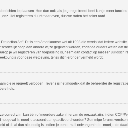
m berichten te plaatsen. Hoe dan ook, als je geregistreerd bent kun je meer functie
, enz. Het registreren duurt maar even, dus we raden het zeker aan!
Protection Act". Dit is een Amerikaanse wet uit 1998 die vereist dat iedere websit
chriftelijk of op een andere wijze gegeven worden, zodat de ouders weten dat de 
 waarop je wil registreren van toepassing is, neem dan contact op met een juridisc
eekpunt is voor deze wetgeving, tenzij dit hieronder vermeld wordt.
am die je opgeeft verboden. Tevens is het mogelijk dat de beheerder de registrati
dere hulp.
 correct zijn, kan één of meerdere zaken hiervan de oorzaak zijn. Indien COPPA gea
iet het geval is, moet je account dan geactiveerd worden? Sommige forums vereisen 
 of dit al dan niet nodig is. Indien je een e-mail ontvangen hebt, moet je de daar