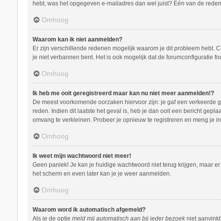
hebt, was het opgegeven e-mailadres dan wel juist? Één van de redenen
Omhoog
Waarom kan ik niet aanmelden?
Er zijn verschillende redenen mogelijk waarom je dit probleem hebt. C
je niet verbannen bent. Het is ook mogelijk dat de forumconfiguratie f
Omhoog
Ik heb me ooit geregistreerd maar kan nu niet meer aanmelden!?
De meest voorkomende oorzaken hiervoor zijn: je gaf een verkeerde ge
reden. Indien dit laatste het geval is, heb je dan ooit een bericht ge
omvang te verkleinen. Probeer je opnieuw te registreren en meng je in
Omhoog
Ik weet mijn wachtwoord niet meer!
Geen paniek! Je kan je huidige wachtwoord niet terug krijgen, maar e
het scherm en even later kan je je weer aanmelden.
Omhoog
Waarom word ik automatisch afgemeld?
Als je de optie
meld mij automatisch aan bij ieder bezoek
niet aanvinkt