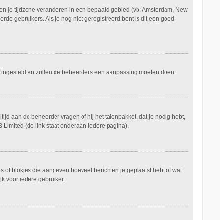
aan en je tijdzone veranderen in een bepaald gebied (vb: Amsterdam, New
de gebruikers. Als je nog niet geregistreerd bent is dit een goed
keerd ingesteld en zullen de beheerders een aanpassing moeten doen.
tijd aan de beheerder vragen of hij het talenpakket, dat je nodig hebt,
 Limited (de link staat onderaan iedere pagina).
es of blokjes die aangeven hoeveel berichten je geplaatst hebt of wat
jk voor iedere gebruiker.