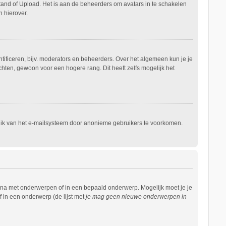
stand of Upload. Het is aan de beheerders om avatars in te schakelen
 hierover.
ificeren, bijv. moderators en beheerders. Over het algemeen kun je je
hten, gewoon voor een hogere rang. Dit heeft zelfs mogelijk het
ruik van het e-mailsysteem door anonieme gebruikers te voorkomen.
ina met onderwerpen of in een bepaald onderwerp. Mogelijk moet je je
 in een onderwerp (de lijst met
je mag geen nieuwe onderwerpen in