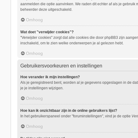
aanmelden die optie aanvinken. We raden dit echter af als je gebruik m
beheerder deze uitgeschakeld.
Omhoog
Wat doet "verwijder cookies"?
"Verwijder cookies" zorgt dat alle cookies die door phpBB3 zijn aang
inschakeld, om te zien welke onderwerpen je al gelezen hebt.
Omhoog
Gebruikersvoorkeuren en instellingen
Hoe verander ik mijn instellingen?
Als je geregistreerd bent, worden al je gegevens opgeslagen in de da
je je instellingen wijzigen.
Omhoog
Hoe kan ik onzichtbaar zijn in de online gebruikers lijst?
In het gebruikerspaneel onder "foruminstellingen", vind je de optie
Ver
Omhoog