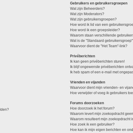
Gebruikers en gebruikersgroepen
Wat zijn Beheerders?
Wat zijn Moderators?
Wat zijn gebruikersgroepen?
Hoe word ik lid van een gebruikersgro
Hoe word ik een groepsleider?
Waarom staan verschillende gebruiker
Wat is de "Standaard gebruikersgroep
Waarvoor dient de "Het Team"-link?
Privéberichten
Ik kan geen privéberichten sturen!
Ik blijf ongewenste privéberichten ont
Ik heb spam of een e-mail met ongepas
Vrienden en vijanden
Waarvoor dient mijn vrienden- en vijan
Hoe verwijder of voeg ik gebruikers toe
Forums doorzoeken
Hoe doorzoek ik het forum?
elden?
Waarom levert mijn zoekopdracht geen
Waarom resulteert mijn zoekopdracht 
Hoe zoek ik een gebruiker?
Hoe kan ik mijn eigen berichten en o