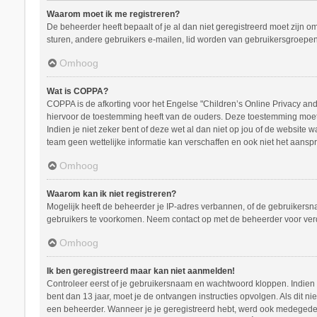
Waarom moet ik me registreren?
De beheerder heeft bepaalt of je al dan niet geregistreerd moet zijn o
sturen, andere gebruikers e-mailen, lid worden van gebruikersgroepen
Omhoog
Wat is COPPA?
COPPA is de afkorting voor het Engelse "Children’s Online Privacy and 
hiervoor de toestemming heeft van de ouders. Deze toestemming moet s
Indien je niet zeker bent of deze wet al dan niet op jou of de website
team geen wettelijke informatie kan verschaffen en ook niet het aanspr
Omhoog
Waarom kan ik niet registreren?
Mogelijk heeft de beheerder je IP-adres verbannen, of de gebruikersna
gebruikers te voorkomen. Neem contact op met de beheerder voor ver
Omhoog
Ik ben geregistreerd maar kan niet aanmelden!
Controleer eerst of je gebruikersnaam en wachtwoord kloppen. Indien ze
bent dan 13 jaar, moet je de ontvangen instructies opvolgen. Als dit n
een beheerder. Wanneer je je geregistreerd hebt, werd ook medegedeeld