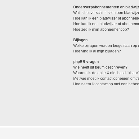
Onderwerpabonnementen en bladwij
Wat is het verschil tussen een bladwi
Hoe kan ik een bladwijzer of abonneme
Hoe kan ik een bladwijzer of abonneme
Hoe zeg ik mijn abonnement op?
Bijlagen
Welke bijlagen worden toegestaan op d
Hoe vind ik al mijn bijlagen?
phpBB vragen
Wie heeft dit forum geschreven?
Waarom is de optie X niet beschikbaar
Met wie moet ik contact opnemen omtren
Hoe neem ik contact op met een behe