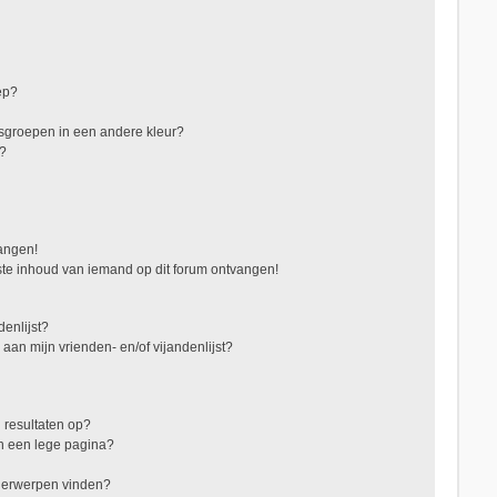
ep?
sgroepen in een andere kleur?
"?
vangen!
te inhoud van iemand op dit forum ontvangen!
denlijst?
 aan mijn vrienden- en/of vijandenlijst?
 resultaten op?
in een lege pagina?
nderwerpen vinden?