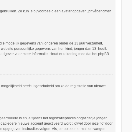
s gebruiken. Zo kun je bijvoorbeeld een avatar opgeven, privéberichten
e die mogelijk gegevens van jongeren onder de 13 jaar verzamelt,
website persoonlijke gegevens van hun kind, jonger dan 13, heeft.
h raadgever voor meer informatie. Houd er rekening mee dat het phpBB-
e mogelijkheid heeft uitgeschakeld om zo de registratie van nieuwe
ctiveerd is en je tijdens het registratieproces opgaf dat je jonger
dat iedere nieuwe account geactiveerd wordt, ofwel door jezelf of door
in opgegeven instructies volgen. Als je nooit een e-mail ontvangen