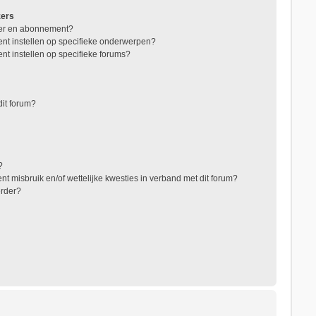
zers
jzer en abonnement?
nt instellen op specifieke onderwerpen?
nt instellen op specifieke forums?
it forum?
?
t misbruik en/of wettelijke kwesties in verband met dit forum?
erder?