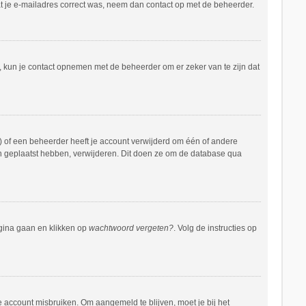
at je e-mailadres correct was, neem dan contact op met de beheerder.
n, kun je contact opnemen met de beheerder om er zeker van te zijn dat
 of een beheerder heeft je account verwijderd om één of andere
hten geplaatst hebben, verwijderen. Dit doen ze om de database qua
agina gaan en klikken op
wachtwoord vergeten?
. Volg de instructies op
e account misbruiken. Om aangemeld te blijven, moet je bij het