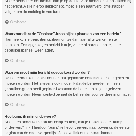
Als de beheerder het toelaat, kun je op de hiervoor dienende knop klikken bij
het bericht. Als je hierop geklikt hebt, moet je een paar verplichte stappen
volgen om de melding te versturen.
Omhoog
Waarvoor dient de "Opslaan"-knop bij het plaatsen van een bericht?
Hiermee kun je berichten opslaan om ze dan later af te werken en te
plaatsen. Een opgeslagen bericht kun je, via de bijhorende optie, in het
gebruikerspaneel weer laden.
Omhoog
Waarom moet mijn bericht goedgekeurd worden?
De beheerder kan beslist hebben dat geplaatste berichten eerst nagekeken
moeten worden. Het is tevens ook mogelijk dat de beheerder je in een
gebruikersgroep heeft geplaatst waarvan de berichten altijd nagelezen
moeten worden. Neem contact op met de beheerder voor verdere informatie.
Omhoog
Hoe bump ik mijn onderwerp?
Als je een onderwerp aan het bekijken bent, kan je klikken op de "bump
onderwerp" link. Hierdoor "bump" je het onderwerp naar boven op de eerste
pagina van de onderwerpenlijst. Als deze link er niet staat, kunnen