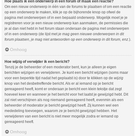
Hoe plaats ik een onderwerp in een forum of maak een reactie?
Om een nieuw onderwerp in één van de forums te plaatsen of om een reactie
op een onderwerp te maken, klik je op de bijhorende knop op ofwel de
pagina met onderwerpen of in een bepaald onderwerp. Mogelijk moet je je
registreren voor je een nieuw onderwerp kan aanmaken, de permissies die
je al dan niet hebt in het forum staan onderaan de pagina met onderwerpen
of in een onderwerp (de lijst met
je mag geen nieuwe onderwerpen in dit
forum plaatsen, je mag niet antwoorden op een onderwerp in dit forum, enz.
).
Omhoog
Hoe wijzig of verwijder ik een bericht?
Tenzij je de beheerder of een moderator bent, kun je alleen je eigen
berichten wijzigen en verwijderen. Je kunt een bericht wijzigen (soms maar
voor een beperkte tijd nadat het geplaatst is) door te klikken op de
wijzig
knop van het desbetreffende bericht. Als er al iemand op je bericht
gereageerd heeft, komt er onderaan je bericht een klein tekstje dat zegt
hoeveel keer en wanneer je het bericht voor het laatst je gewijzigd hebt. Dit
zal niet verschijnen als nog niemand gereageerd heeft, evenmin als een
beheerder of moderator je bericht gewijzigd heeft. Zij kunnen wel een
mededeling toevoegen, waarom ze je bericht gewijzigd hebben. Het
verwijderen van een bericht is niet meer mogelijk zodra er iemand op
gereageerd heeft.
Omhoog