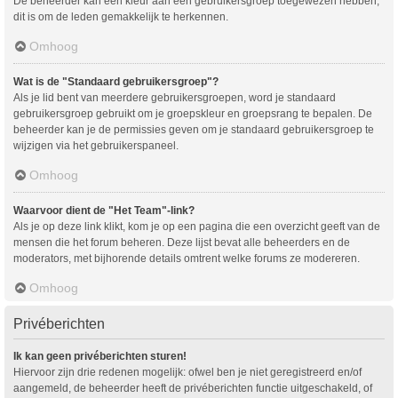
De beheerder kan een kleur aan een gebruikersgroep toegewezen hebben,
dit is om de leden gemakkelijk te herkennen.
Omhoog
Wat is de "Standaard gebruikersgroep"?
Als je lid bent van meerdere gebruikersgroepen, word je standaard
gebruikersgroep gebruikt om je groepskleur en groepsrang te bepalen. De
beheerder kan je de permissies geven om je standaard gebruikersgroep te
wijzigen via het gebruikerspaneel.
Omhoog
Waarvoor dient de "Het Team"-link?
Als je op deze link klikt, kom je op een pagina die een overzicht geeft van de
mensen die het forum beheren. Deze lijst bevat alle beheerders en de
moderators, met bijhorende details omtrent welke forums ze modereren.
Omhoog
Privéberichten
Ik kan geen privéberichten sturen!
Hiervoor zijn drie redenen mogelijk: ofwel ben je niet geregistreerd en/of
aangemeld, de beheerder heeft de privéberichten functie uitgeschakeld, of