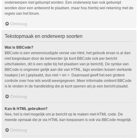
onderwerpen niet gebumpt worden. Een onderwerp kan ook gebumpt
worden door een antwoord te plaatsen, maar hou hierbij wel rekening met de
regels van het forum.
Omhoog
Tekstopmaak en onderwerp soorten
Wat is BBCode?
BBCode is een vereenvoudigde versie van html, het gebruik ervan is al dan
niet toegestaan door de beheerder (je kunt BBCode ook per bericht
uitschakelen, dit is een optie bij het plaatsen van je bericht). De syntax van
BBCode is ongeveer gelijk aan die van HTML, tags worden tussen vierkante
haakjes [ en ] geplaatst, dus niet < en >. Daarnaast geeft het een grotere
controle over hoe iets wordt weergegeven. Meer informatie omtrent BBCode
is te vinden in de handleiding die je kunt openen als je een bericht plaatst.
Omhoog
Kan ik HTML gebruiken?
Nee, het is niet mogelijk om je bericht op te maken met HTML code. De
meeste opmaak die je via HTML kan toepassen is ook via BBCode mogelijk.
Omhoog