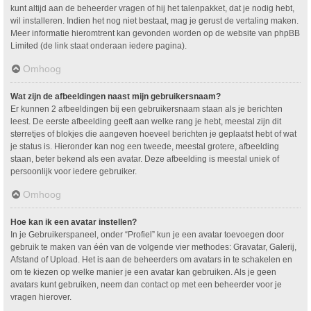
kunt altijd aan de beheerder vragen of hij het talenpakket, dat je nodig hebt,
wil installeren. Indien het nog niet bestaat, mag je gerust de vertaling maken.
Meer informatie hieromtrent kan gevonden worden op de website van phpBB
Limited (de link staat onderaan iedere pagina).
Omhoog
Wat zijn de afbeeldingen naast mijn gebruikersnaam?
Er kunnen 2 afbeeldingen bij een gebruikersnaam staan als je berichten
leest. De eerste afbeelding geeft aan welke rang je hebt, meestal zijn dit
sterretjes of blokjes die aangeven hoeveel berichten je geplaatst hebt of wat
je status is. Hieronder kan nog een tweede, meestal grotere, afbeelding
staan, beter bekend als een avatar. Deze afbeelding is meestal uniek of
persoonlijk voor iedere gebruiker.
Omhoog
Hoe kan ik een avatar instellen?
In je Gebruikerspaneel, onder “Profiel” kun je een avatar toevoegen door
gebruik te maken van één van de volgende vier methodes: Gravatar, Galerij,
Afstand of Upload. Het is aan de beheerders om avatars in te schakelen en
om te kiezen op welke manier je een avatar kan gebruiken. Als je geen
avatars kunt gebruiken, neem dan contact op met een beheerder voor je
vragen hierover.