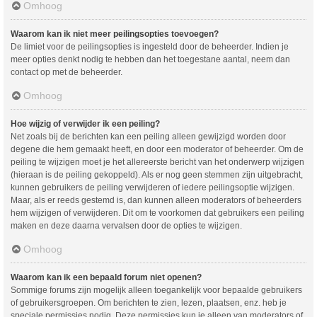
Omhoog
Waarom kan ik niet meer peilingsopties toevoegen?
De limiet voor de peilingsopties is ingesteld door de beheerder. Indien je
meer opties denkt nodig te hebben dan het toegestane aantal, neem dan
contact op met de beheerder.
Omhoog
Hoe wijzig of verwijder ik een peiling?
Net zoals bij de berichten kan een peiling alleen gewijzigd worden door
degene die hem gemaakt heeft, en door een moderator of beheerder. Om de
peiling te wijzigen moet je het allereerste bericht van het onderwerp wijzigen
(hieraan is de peiling gekoppeld). Als er nog geen stemmen zijn uitgebracht,
kunnen gebruikers de peiling verwijderen of iedere peilingsoptie wijzigen.
Maar, als er reeds gestemd is, dan kunnen alleen moderators of beheerders
hem wijzigen of verwijderen. Dit om te voorkomen dat gebruikers een peiling
maken en deze daarna vervalsen door de opties te wijzigen.
Omhoog
Waarom kan ik een bepaald forum niet openen?
Sommige forums zijn mogelijk alleen toegankelijk voor bepaalde gebruikers
of gebruikersgroepen. Om berichten te zien, lezen, plaatsen, enz. heb je
speciale permissies nodig. Deze permissies kun je alleen van moderators of