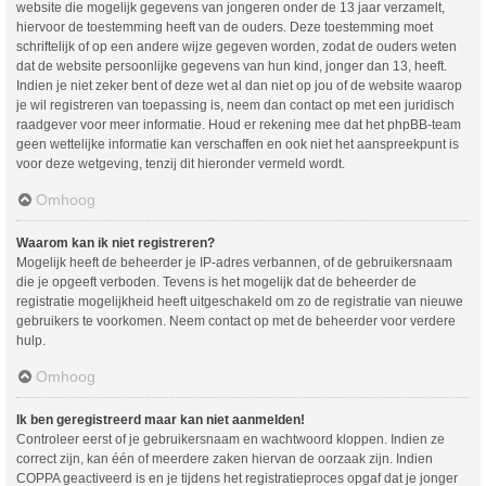
website die mogelijk gegevens van jongeren onder de 13 jaar verzamelt,
hiervoor de toestemming heeft van de ouders. Deze toestemming moet
schriftelijk of op een andere wijze gegeven worden, zodat de ouders weten
dat de website persoonlijke gegevens van hun kind, jonger dan 13, heeft.
Indien je niet zeker bent of deze wet al dan niet op jou of de website waarop
je wil registreren van toepassing is, neem dan contact op met een juridisch
raadgever voor meer informatie. Houd er rekening mee dat het phpBB-team
geen wettelijke informatie kan verschaffen en ook niet het aanspreekpunt is
voor deze wetgeving, tenzij dit hieronder vermeld wordt.
Omhoog
Waarom kan ik niet registreren?
Mogelijk heeft de beheerder je IP-adres verbannen, of de gebruikersnaam
die je opgeeft verboden. Tevens is het mogelijk dat de beheerder de
registratie mogelijkheid heeft uitgeschakeld om zo de registratie van nieuwe
gebruikers te voorkomen. Neem contact op met de beheerder voor verdere
hulp.
Omhoog
Ik ben geregistreerd maar kan niet aanmelden!
Controleer eerst of je gebruikersnaam en wachtwoord kloppen. Indien ze
correct zijn, kan één of meerdere zaken hiervan de oorzaak zijn. Indien
COPPA geactiveerd is en je tijdens het registratieproces opgaf dat je jonger