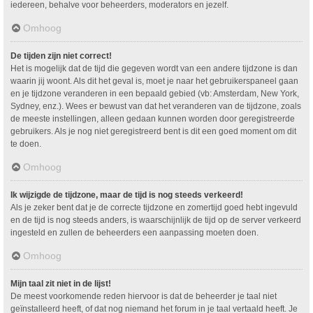
iedereen, behalve voor beheerders, moderators en jezelf.
Omhoog
De tijden zijn niet correct!
Het is mogelijk dat de tijd die gegeven wordt van een andere tijdzone is dan
waarin jij woont. Als dit het geval is, moet je naar het gebruikerspaneel gaan
en je tijdzone veranderen in een bepaald gebied (vb: Amsterdam, New York,
Sydney, enz.). Wees er bewust van dat het veranderen van de tijdzone, zoals
de meeste instellingen, alleen gedaan kunnen worden door geregistreerde
gebruikers. Als je nog niet geregistreerd bent is dit een goed moment om dit
te doen.
Omhoog
Ik wijzigde de tijdzone, maar de tijd is nog steeds verkeerd!
Als je zeker bent dat je de correcte tijdzone en zomertijd goed hebt ingevuld
en de tijd is nog steeds anders, is waarschijnlijk de tijd op de server verkeerd
ingesteld en zullen de beheerders een aanpassing moeten doen.
Omhoog
Mijn taal zit niet in de lijst!
De meest voorkomende reden hiervoor is dat de beheerder je taal niet
geïnstalleerd heeft, of dat nog niemand het forum in je taal vertaald heeft. Je