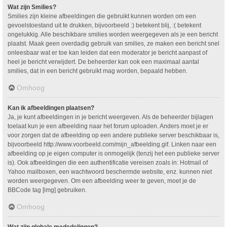
Wat zijn Smilies?
Smilies zijn kleine afbeeldingen die gebruikt kunnen worden om een
gevoelstoestand uit te drukken, bijvoorbeeld :) betekent blij, :( betekent
ongelukkig. Alle beschikbare smilies worden weergegeven als je een bericht
plaatst. Maak geen overdadig gebruik van smilies, ze maken een bericht snel
onleesbaar wat er toe kan leiden dat een moderator je bericht aanpast of
heel je bericht verwijdert. De beheerder kan ook een maximaal aantal
smilies, dat in een bericht gebruikt mag worden, bepaald hebben.
Omhoog
Kan ik afbeeldingen plaatsen?
Ja, je kunt afbeeldingen in je bericht weergeven. Als de beheerder bijlagen
toelaat kun je een afbeelding naar het forum uploaden. Anders moet je er
voor zorgen dat de afbeelding op een andere publieke server beschikbaar is,
bijvoorbeeld http://www.voorbeeld.com/mijn_afbeelding.gif. Linken naar een
afbeelding op je eigen computer is onmogelijk (tenzij het een publieke server
is). Ook afbeeldingen die een authentificatie vereisen zoals in: Hotmail of
Yahoo mailboxen, een wachtwoord beschermde website, enz. kunnen niet
worden weergegeven. Om een afbeelding weer te geven, moet je de
BBCode tag [img] gebruiken.
Omhoog