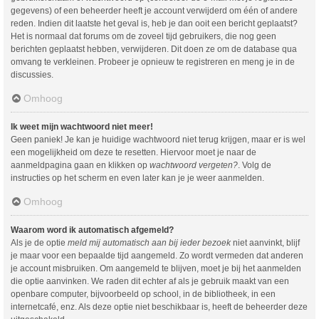
gegevens) of een beheerder heeft je account verwijderd om één of andere
reden. Indien dit laatste het geval is, heb je dan ooit een bericht geplaatst?
Het is normaal dat forums om de zoveel tijd gebruikers, die nog geen
berichten geplaatst hebben, verwijderen. Dit doen ze om de database qua
omvang te verkleinen. Probeer je opnieuw te registreren en meng je in de
discussies.
Omhoog
Ik weet mijn wachtwoord niet meer!
Geen paniek! Je kan je huidige wachtwoord niet terug krijgen, maar er is wel
een mogelijkheid om deze te resetten. Hiervoor moet je naar de
aanmeldpagina gaan en klikken op
wachtwoord vergeten?
. Volg de
instructies op het scherm en even later kan je je weer aanmelden.
Omhoog
Waarom word ik automatisch afgemeld?
Als je de optie
meld mij automatisch aan bij ieder bezoek
niet aanvinkt, blijf
je maar voor een bepaalde tijd aangemeld. Zo wordt vermeden dat anderen
je account misbruiken. Om aangemeld te blijven, moet je bij het aanmelden
die optie aanvinken. We raden dit echter af als je gebruik maakt van een
openbare computer, bijvoorbeeld op school, in de bibliotheek, in een
internetcafé, enz. Als deze optie niet beschikbaar is, heeft de beheerder deze