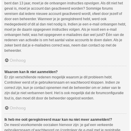
bent dan 13 jaar, moet je de ontvangen instructies opvolgen. Als dit niet het
geval is, moet je account dan geactiveerd worden? Sommige forums
vereisen dat iedere nieuwe account geactiveerd wordt, ofwel door jezelf of
door een beheerder. Wanneer je je geregistreerd hebt, werd ook
medegedeeld of dit al dan niet nodig is. Indien je een e-mail ontvangen hebt,
moet je de daarin opgegeven instructies volgen. Als je nooit een e-mail
ontvangen hebt, was het opgegeven e-mailadres dan wel juist? Één van de
redenen van activatie is om het aantal valse accounts te doen dalen. Als je
zeker bent dat je e-mailadres correct was, neem dan contact op met de
beheerder.
Omhoog
Waarom kan ik niet aanmelden?
Er zijn verschillende redenen mogelijk waarom je dit probleem hebt.
Controleer eerst of je gebruikersnaam en wachtwoord kloppen. Indien ze
correct zijn, kun je contact opnemen met de beheerder om er zeker van te
zijn dat je niet verbannen bent. Het is ook mogelijk dat de forumconfiguratie
fout is, dan moet dit door de beheerder opgelost worden.
Omhoog
Ik heb me ooit geregistreerd maar kan nu niet meer aanmelden!?
De meest voorkomende oorzaken hiervoor zijn: je gaf een verkeerde
gebruikersnaam of wachtwoord op (controleer de e-mail met je registratie