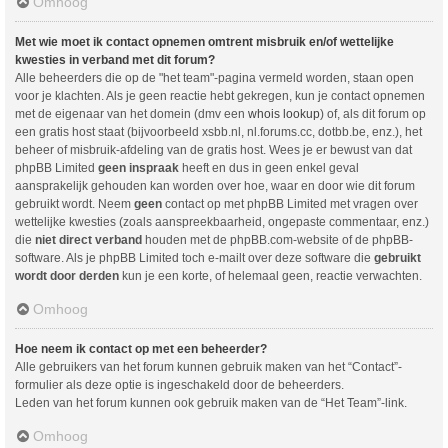
Omhoog
Met wie moet ik contact opnemen omtrent misbruik en/of wettelijke
kwesties in verband met dit forum?
Alle beheerders die op de "het team"-pagina vermeld worden, staan open
voor je klachten. Als je geen reactie hebt gekregen, kun je contact opnemen
met de eigenaar van het domein (dmv een
whois lookup
) of, als dit forum op
een gratis host staat (bijvoorbeeld xsbb.nl, nl.forums.cc, dotbb.be, enz.), het
beheer of misbruik-afdeling van de gratis host. Wees je er bewust van dat
phpBB Limited
geen inspraak
heeft en dus in geen enkel geval
aansprakelijk gehouden kan worden over hoe, waar en door wie dit forum
gebruikt wordt. Neem
geen
contact op met phpBB Limited met vragen over
wettelijke kwesties (zoals aanspreekbaarheid, ongepaste commentaar, enz.)
die
niet direct verband
houden met de phpBB.com-website of de phpBB-
software. Als je phpBB Limited toch e-mailt over deze software die
gebruikt
wordt door derden
kun je een korte, of helemaal geen, reactie verwachten.
Omhoog
Hoe neem ik contact op met een beheerder?
Alle gebruikers van het forum kunnen gebruik maken van het “Contact”-
formulier als deze optie is ingeschakeld door de beheerders.
Leden van het forum kunnen ook gebruik maken van de “Het Team”-link.
Omhoog