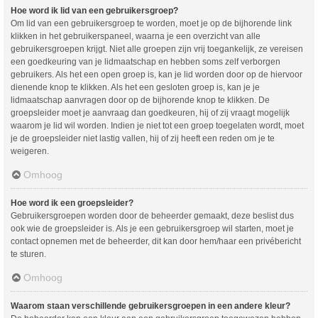
Hoe word ik lid van een gebruikersgroep?
Om lid van een gebruikersgroep te worden, moet je op de bijhorende link
klikken in het gebruikerspaneel, waarna je een overzicht van alle
gebruikersgroepen krijgt. Niet alle groepen zijn vrij toegankelijk, ze vereisen
een goedkeuring van je lidmaatschap en hebben soms zelf verborgen
gebruikers. Als het een open groep is, kan je lid worden door op de hiervoor
dienende knop te klikken. Als het een gesloten groep is, kan je je
lidmaatschap aanvragen door op de bijhorende knop te klikken. De
groepsleider moet je aanvraag dan goedkeuren, hij of zij vraagt mogelijk
waarom je lid wil worden. Indien je niet tot een groep toegelaten wordt, moet
je de groepsleider niet lastig vallen, hij of zij heeft een reden om je te
weigeren.
Omhoog
Hoe word ik een groepsleider?
Gebruikersgroepen worden door de beheerder gemaakt, deze beslist dus
ook wie de groepsleider is. Als je een gebruikersgroep wil starten, moet je
contact opnemen met de beheerder, dit kan door hem/haar een privébericht
te sturen.
Omhoog
Waarom staan verschillende gebruikersgroepen in een andere kleur?