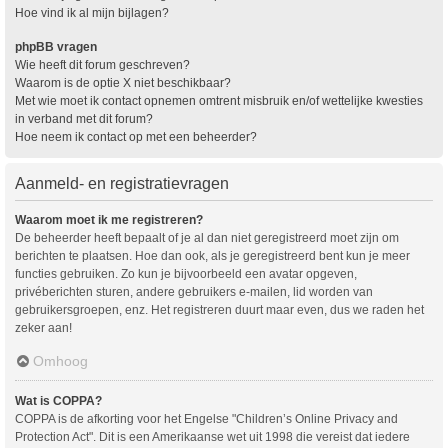
Hoe vind ik al mijn bijlagen?
phpBB vragen
Wie heeft dit forum geschreven?
Waarom is de optie X niet beschikbaar?
Met wie moet ik contact opnemen omtrent misbruik en/of wettelijke kwesties
in verband met dit forum?
Hoe neem ik contact op met een beheerder?
Aanmeld- en registratievragen
Waarom moet ik me registreren?
De beheerder heeft bepaalt of je al dan niet geregistreerd moet zijn om
berichten te plaatsen. Hoe dan ook, als je geregistreerd bent kun je meer
functies gebruiken. Zo kun je bijvoorbeeld een avatar opgeven,
privéberichten sturen, andere gebruikers e-mailen, lid worden van
gebruikersgroepen, enz. Het registreren duurt maar even, dus we raden het
zeker aan!
Omhoog
Wat is COPPA?
COPPA is de afkorting voor het Engelse "Children’s Online Privacy and
Protection Act". Dit is een Amerikaanse wet uit 1998 die vereist dat iedere