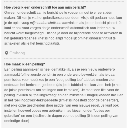
Hoe voeg ik een onderschrift toe aan mijn bericht?
Om een onderschrift aan je bericht toe te voegen, moet je er eerst één
maken. Dit kun je via het gebruikerspaneel doen. Als je dit gedaan hebt, kun
je de optie
voeg mijn onderschrift toe
aanvinken als je een bericht plaatst. Je
kunt er ook voor zorgen dat je onderschrift automatisch aan ieder nieuw
bericht wordt toegevoegd. Dit doe je door de bijhorende optie te activeren in
het gebruikerspaneel (het is nog altijd mogelijk om het onderschrift uit te
schakelen als je het bericht plaatst).
Omhoog
Hoe maak ik een peiling?
Een peiling aanmaken is heel gemakkelijk, als je een nieuw onderwerp
aanmaakt (of het eerste bericht in een onderwerp bewerkt en als je daar
permissies voor hebt) zou je een "voeg peiling toe" tabblad moeten zien
onderaan het berichten-gedeelte (als je dit tabblad niet kan zien, heb je niet
de juiste permissies om peilingen aan te maken). Je moet een titel voor de
peiling invullen bij "peilingsvraag" en dan minstens 2 mogelijkheden invullen
in het "peilingopties"-tekstgedeelte (limiet is ingesteld door de beheerder),
met elke optie gescheiden door middel van een nieuwe regel. Je kunt ook
instellen hoeveel opties een gebruiker mag kiezen onder "opties per
gebruiker" en een tijdslimiet in dagen voor de peiling (0 is een peiling van
oneindige duur).