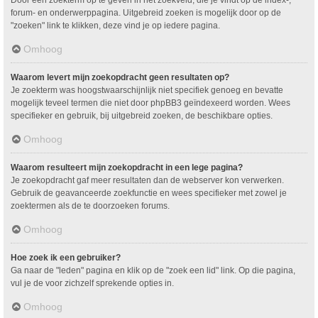
Door een zoekterm op te geven in het zoekveld, die je vindt op de index-,
forum- en onderwerppagina. Uitgebreid zoeken is mogelijk door op de
"zoeken" link te klikken, deze vind je op iedere pagina.
Omhoog
Waarom levert mijn zoekopdracht geen resultaten op?
Je zoekterm was hoogstwaarschijnlijk niet specifiek genoeg en bevatte
mogelijk teveel termen die niet door phpBB3 geïndexeerd worden. Wees
specifieker en gebruik, bij uitgebreid zoeken, de beschikbare opties.
Omhoog
Waarom resulteert mijn zoekopdracht in een lege pagina?
Je zoekopdracht gaf meer resultaten dan de webserver kon verwerken.
Gebruik de geavanceerde zoekfunctie en wees specifieker met zowel je
zoektermen als de te doorzoeken forums.
Omhoog
Hoe zoek ik een gebruiker?
Ga naar de "leden" pagina en klik op de "zoek een lid" link. Op die pagina,
vul je de voor zichzelf sprekende opties in.
Omhoog