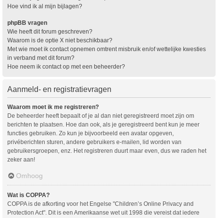
Hoe vind ik al mijn bijlagen?
phpBB vragen
Wie heeft dit forum geschreven?
Waarom is de optie X niet beschikbaar?
Met wie moet ik contact opnemen omtrent misbruik en/of wettelijke kwesties
in verband met dit forum?
Hoe neem ik contact op met een beheerder?
Aanmeld- en registratievragen
Waarom moet ik me registreren?
De beheerder heeft bepaalt of je al dan niet geregistreerd moet zijn om
berichten te plaatsen. Hoe dan ook, als je geregistreerd bent kun je meer
functies gebruiken. Zo kun je bijvoorbeeld een avatar opgeven,
privéberichten sturen, andere gebruikers e-mailen, lid worden van
gebruikersgroepen, enz. Het registreren duurt maar even, dus we raden het
zeker aan!
Omhoog
Wat is COPPA?
COPPA is de afkorting voor het Engelse "Children’s Online Privacy and
Protection Act". Dit is een Amerikaanse wet uit 1998 die vereist dat iedere