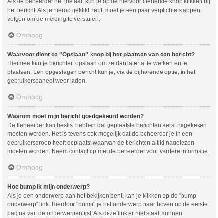
Als de beheerder het toelaat, kun je op de hiervoor dienende knop klikken bij
het bericht. Als je hierop geklikt hebt, moet je een paar verplichte stappen
volgen om de melding te versturen.
Omhoog
Waarvoor dient de "Opslaan"-knop bij het plaatsen van een bericht?
Hiermee kun je berichten opslaan om ze dan later af te werken en te
plaatsen. Een opgeslagen bericht kun je, via de bijhorende optie, in het
gebruikerspaneel weer laden.
Omhoog
Waarom moet mijn bericht goedgekeurd worden?
De beheerder kan beslist hebben dat geplaatste berichten eerst nagekeken
moeten worden. Het is tevens ook mogelijk dat de beheerder je in een
gebruikersgroep heeft geplaatst waarvan de berichten altijd nagelezen
moeten worden. Neem contact op met de beheerder voor verdere informatie.
Omhoog
Hoe bump ik mijn onderwerp?
Als je een onderwerp aan het bekijken bent, kan je klikken op de "bump
onderwerp" link. Hierdoor "bump" je het onderwerp naar boven op de eerste
pagina van de onderwerpenlijst. Als deze link er niet staat, kunnen