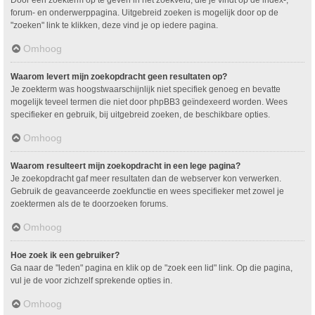
Door een zoekterm op te geven in het zoekveld, die je vindt op de index-,
forum- en onderwerppagina. Uitgebreid zoeken is mogelijk door op de
"zoeken" link te klikken, deze vind je op iedere pagina.
Omhoog
Waarom levert mijn zoekopdracht geen resultaten op?
Je zoekterm was hoogstwaarschijnlijk niet specifiek genoeg en bevatte
mogelijk teveel termen die niet door phpBB3 geïndexeerd worden. Wees
specifieker en gebruik, bij uitgebreid zoeken, de beschikbare opties.
Omhoog
Waarom resulteert mijn zoekopdracht in een lege pagina?
Je zoekopdracht gaf meer resultaten dan de webserver kon verwerken.
Gebruik de geavanceerde zoekfunctie en wees specifieker met zowel je
zoektermen als de te doorzoeken forums.
Omhoog
Hoe zoek ik een gebruiker?
Ga naar de "leden" pagina en klik op de "zoek een lid" link. Op die pagina,
vul je de voor zichzelf sprekende opties in.
Omhoog