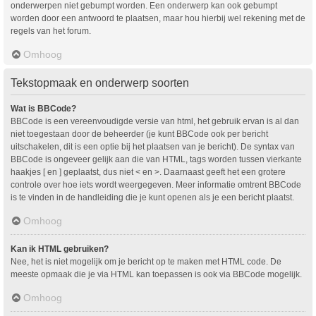
onderwerpen niet gebumpt worden. Een onderwerp kan ook gebumpt
worden door een antwoord te plaatsen, maar hou hierbij wel rekening met de
regels van het forum.
Omhoog
Tekstopmaak en onderwerp soorten
Wat is BBCode?
BBCode is een vereenvoudigde versie van html, het gebruik ervan is al dan
niet toegestaan door de beheerder (je kunt BBCode ook per bericht
uitschakelen, dit is een optie bij het plaatsen van je bericht). De syntax van
BBCode is ongeveer gelijk aan die van HTML, tags worden tussen vierkante
haakjes [ en ] geplaatst, dus niet < en >. Daarnaast geeft het een grotere
controle over hoe iets wordt weergegeven. Meer informatie omtrent BBCode
is te vinden in de handleiding die je kunt openen als je een bericht plaatst.
Omhoog
Kan ik HTML gebruiken?
Nee, het is niet mogelijk om je bericht op te maken met HTML code. De
meeste opmaak die je via HTML kan toepassen is ook via BBCode mogelijk.
Omhoog