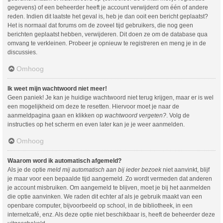
gegevens) of een beheerder heeft je account verwijderd om één of andere
reden. Indien dit laatste het geval is, heb je dan ooit een bericht geplaatst?
Het is normaal dat forums om de zoveel tijd gebruikers, die nog geen
berichten geplaatst hebben, verwijderen. Dit doen ze om de database qua
omvang te verkleinen. Probeer je opnieuw te registreren en meng je in de
discussies.
Omhoog
Ik weet mijn wachtwoord niet meer!
Geen paniek! Je kan je huidige wachtwoord niet terug krijgen, maar er is wel
een mogelijkheid om deze te resetten. Hiervoor moet je naar de
aanmeldpagina gaan en klikken op
wachtwoord vergeten?
. Volg de
instructies op het scherm en even later kan je je weer aanmelden.
Omhoog
Waarom word ik automatisch afgemeld?
Als je de optie
meld mij automatisch aan bij ieder bezoek
niet aanvinkt, blijf
je maar voor een bepaalde tijd aangemeld. Zo wordt vermeden dat anderen
je account misbruiken. Om aangemeld te blijven, moet je bij het aanmelden
die optie aanvinken. We raden dit echter af als je gebruik maakt van een
openbare computer, bijvoorbeeld op school, in de bibliotheek, in een
internetcafé, enz. Als deze optie niet beschikbaar is, heeft de beheerder deze