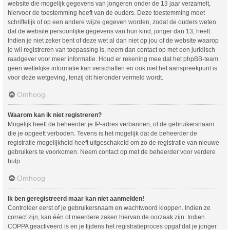
website die mogelijk gegevens van jongeren onder de 13 jaar verzamelt,
hiervoor de toestemming heeft van de ouders. Deze toestemming moet
schriftelijk of op een andere wijze gegeven worden, zodat de ouders weten
dat de website persoonlijke gegevens van hun kind, jonger dan 13, heeft.
Indien je niet zeker bent of deze wet al dan niet op jou of de website waarop
je wil registreren van toepassing is, neem dan contact op met een juridisch
raadgever voor meer informatie. Houd er rekening mee dat het phpBB-team
geen wettelijke informatie kan verschaffen en ook niet het aanspreekpunt is
voor deze wetgeving, tenzij dit hieronder vermeld wordt.
Omhoog
Waarom kan ik niet registreren?
Mogelijk heeft de beheerder je IP-adres verbannen, of de gebruikersnaam
die je opgeeft verboden. Tevens is het mogelijk dat de beheerder de
registratie mogelijkheid heeft uitgeschakeld om zo de registratie van nieuwe
gebruikers te voorkomen. Neem contact op met de beheerder voor verdere
hulp.
Omhoog
Ik ben geregistreerd maar kan niet aanmelden!
Controleer eerst of je gebruikersnaam en wachtwoord kloppen. Indien ze
correct zijn, kan één of meerdere zaken hiervan de oorzaak zijn. Indien
COPPA geactiveerd is en je tijdens het registratieproces opgaf dat je jonger