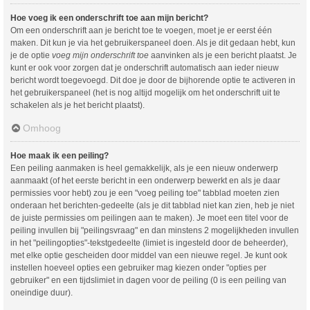
Hoe voeg ik een onderschrift toe aan mijn bericht?
Om een onderschrift aan je bericht toe te voegen, moet je er eerst één
maken. Dit kun je via het gebruikerspaneel doen. Als je dit gedaan hebt, kun
je de optie
voeg mijn onderschrift toe
aanvinken als je een bericht plaatst. Je
kunt er ook voor zorgen dat je onderschrift automatisch aan ieder nieuw
bericht wordt toegevoegd. Dit doe je door de bijhorende optie te activeren in
het gebruikerspaneel (het is nog altijd mogelijk om het onderschrift uit te
schakelen als je het bericht plaatst).
Omhoog
Hoe maak ik een peiling?
Een peiling aanmaken is heel gemakkelijk, als je een nieuw onderwerp
aanmaakt (of het eerste bericht in een onderwerp bewerkt en als je daar
permissies voor hebt) zou je een "voeg peiling toe" tabblad moeten zien
onderaan het berichten-gedeelte (als je dit tabblad niet kan zien, heb je niet
de juiste permissies om peilingen aan te maken). Je moet een titel voor de
peiling invullen bij "peilingsvraag" en dan minstens 2 mogelijkheden invullen
in het "peilingopties"-tekstgedeelte (limiet is ingesteld door de beheerder),
met elke optie gescheiden door middel van een nieuwe regel. Je kunt ook
instellen hoeveel opties een gebruiker mag kiezen onder "opties per
gebruiker" en een tijdslimiet in dagen voor de peiling (0 is een peiling van
oneindige duur).