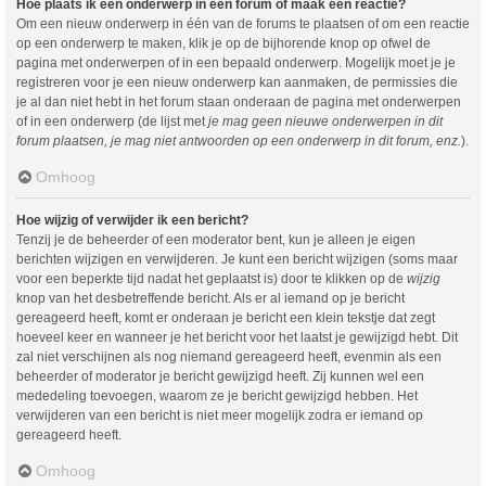
Hoe plaats ik een onderwerp in een forum of maak een reactie?
Om een nieuw onderwerp in één van de forums te plaatsen of om een reactie
op een onderwerp te maken, klik je op de bijhorende knop op ofwel de
pagina met onderwerpen of in een bepaald onderwerp. Mogelijk moet je je
registreren voor je een nieuw onderwerp kan aanmaken, de permissies die
je al dan niet hebt in het forum staan onderaan de pagina met onderwerpen
of in een onderwerp (de lijst met
je mag geen nieuwe onderwerpen in dit
forum plaatsen, je mag niet antwoorden op een onderwerp in dit forum, enz.
).
Omhoog
Hoe wijzig of verwijder ik een bericht?
Tenzij je de beheerder of een moderator bent, kun je alleen je eigen
berichten wijzigen en verwijderen. Je kunt een bericht wijzigen (soms maar
voor een beperkte tijd nadat het geplaatst is) door te klikken op de
wijzig
knop van het desbetreffende bericht. Als er al iemand op je bericht
gereageerd heeft, komt er onderaan je bericht een klein tekstje dat zegt
hoeveel keer en wanneer je het bericht voor het laatst je gewijzigd hebt. Dit
zal niet verschijnen als nog niemand gereageerd heeft, evenmin als een
beheerder of moderator je bericht gewijzigd heeft. Zij kunnen wel een
mededeling toevoegen, waarom ze je bericht gewijzigd hebben. Het
verwijderen van een bericht is niet meer mogelijk zodra er iemand op
gereageerd heeft.
Omhoog