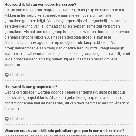
Hoe word ik lid van een gebruikersgroep?
Om lid van een gebruikersgroep te worden, moet je op de bijhorende link
klikken in het gebruikerspaneel, waarna je een overzicht van alle
gebruikersgroepen krijgt. Niet alle groepen zijn vrij toegankelijk, ze vereisen
een goedkeuring van je lidmaatschap en hebben soms zelf verborgen
gebruikers. Als het een open groep is, kan je lid worden door op de hiervoor
dienende knop te klikken. Als het een gesloten groep is, kan je je
lidmaatschap aanvragen door op de bijhorende knop te klikken. De
groepsleider moet je aanvraag dan goedkeuren, hij of zij vraagt mogelijk
waarom je lid wil worden. Indien je niet tot een groep toegelaten wordt, moet
je de groepsleider niet lastig vallen, hij of zij heeft een reden om je te
weigeren.
Omhoog
Hoe word ik een groepsleider?
Gebruikersgroepen worden door de beheerder gemaakt, deze beslist dus
ook wie de groepsleider is. Als je een gebruikersgroep wil starten, moet je
contact opnemen met de beheerder, dit kan door hem/haar een privébericht
te sturen.
Omhoog
Waarom staan verschillende gebruikersgroepen in een andere kleur?