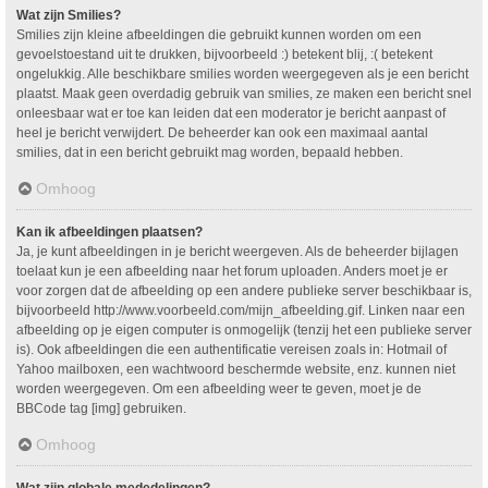
Wat zijn Smilies?
Smilies zijn kleine afbeeldingen die gebruikt kunnen worden om een
gevoelstoestand uit te drukken, bijvoorbeeld :) betekent blij, :( betekent
ongelukkig. Alle beschikbare smilies worden weergegeven als je een bericht
plaatst. Maak geen overdadig gebruik van smilies, ze maken een bericht snel
onleesbaar wat er toe kan leiden dat een moderator je bericht aanpast of
heel je bericht verwijdert. De beheerder kan ook een maximaal aantal
smilies, dat in een bericht gebruikt mag worden, bepaald hebben.
Omhoog
Kan ik afbeeldingen plaatsen?
Ja, je kunt afbeeldingen in je bericht weergeven. Als de beheerder bijlagen
toelaat kun je een afbeelding naar het forum uploaden. Anders moet je er
voor zorgen dat de afbeelding op een andere publieke server beschikbaar is,
bijvoorbeeld http://www.voorbeeld.com/mijn_afbeelding.gif. Linken naar een
afbeelding op je eigen computer is onmogelijk (tenzij het een publieke server
is). Ook afbeeldingen die een authentificatie vereisen zoals in: Hotmail of
Yahoo mailboxen, een wachtwoord beschermde website, enz. kunnen niet
worden weergegeven. Om een afbeelding weer te geven, moet je de
BBCode tag [img] gebruiken.
Omhoog