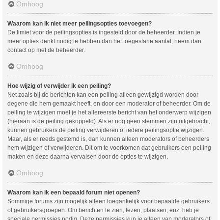
Omhoog
Waarom kan ik niet meer peilingsopties toevoegen?
De limiet voor de peilingsopties is ingesteld door de beheerder. Indien je
meer opties denkt nodig te hebben dan het toegestane aantal, neem dan
contact op met de beheerder.
Omhoog
Hoe wijzig of verwijder ik een peiling?
Net zoals bij de berichten kan een peiling alleen gewijzigd worden door
degene die hem gemaakt heeft, en door een moderator of beheerder. Om de
peiling te wijzigen moet je het allereerste bericht van het onderwerp wijzigen
(hieraan is de peiling gekoppeld). Als er nog geen stemmen zijn uitgebracht,
kunnen gebruikers de peiling verwijderen of iedere peilingsoptie wijzigen.
Maar, als er reeds gestemd is, dan kunnen alleen moderators of beheerders
hem wijzigen of verwijderen. Dit om te voorkomen dat gebruikers een peiling
maken en deze daarna vervalsen door de opties te wijzigen.
Omhoog
Waarom kan ik een bepaald forum niet openen?
Sommige forums zijn mogelijk alleen toegankelijk voor bepaalde gebruikers
of gebruikersgroepen. Om berichten te zien, lezen, plaatsen, enz. heb je
speciale permissies nodig. Deze permissies kun je alleen van moderators of