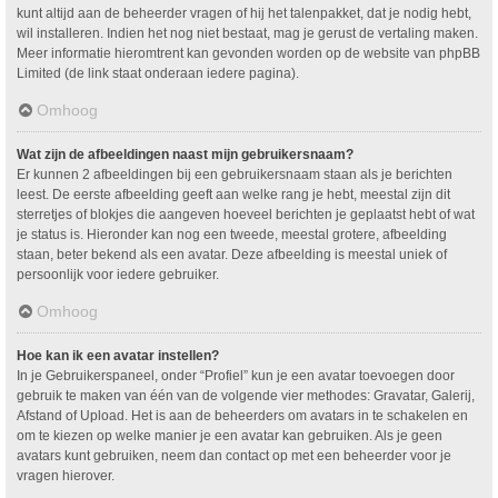
kunt altijd aan de beheerder vragen of hij het talenpakket, dat je nodig hebt,
wil installeren. Indien het nog niet bestaat, mag je gerust de vertaling maken.
Meer informatie hieromtrent kan gevonden worden op de website van phpBB
Limited (de link staat onderaan iedere pagina).
Omhoog
Wat zijn de afbeeldingen naast mijn gebruikersnaam?
Er kunnen 2 afbeeldingen bij een gebruikersnaam staan als je berichten
leest. De eerste afbeelding geeft aan welke rang je hebt, meestal zijn dit
sterretjes of blokjes die aangeven hoeveel berichten je geplaatst hebt of wat
je status is. Hieronder kan nog een tweede, meestal grotere, afbeelding
staan, beter bekend als een avatar. Deze afbeelding is meestal uniek of
persoonlijk voor iedere gebruiker.
Omhoog
Hoe kan ik een avatar instellen?
In je Gebruikerspaneel, onder “Profiel” kun je een avatar toevoegen door
gebruik te maken van één van de volgende vier methodes: Gravatar, Galerij,
Afstand of Upload. Het is aan de beheerders om avatars in te schakelen en
om te kiezen op welke manier je een avatar kan gebruiken. Als je geen
avatars kunt gebruiken, neem dan contact op met een beheerder voor je
vragen hierover.