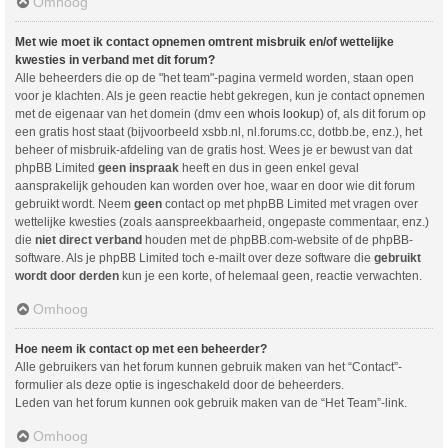
Omhoog
Met wie moet ik contact opnemen omtrent misbruik en/of wettelijke
kwesties in verband met dit forum?
Alle beheerders die op de "het team"-pagina vermeld worden, staan open
voor je klachten. Als je geen reactie hebt gekregen, kun je contact opnemen
met de eigenaar van het domein (dmv een
whois lookup
) of, als dit forum op
een gratis host staat (bijvoorbeeld xsbb.nl, nl.forums.cc, dotbb.be, enz.), het
beheer of misbruik-afdeling van de gratis host. Wees je er bewust van dat
phpBB Limited
geen inspraak
heeft en dus in geen enkel geval
aansprakelijk gehouden kan worden over hoe, waar en door wie dit forum
gebruikt wordt. Neem
geen
contact op met phpBB Limited met vragen over
wettelijke kwesties (zoals aanspreekbaarheid, ongepaste commentaar, enz.)
die
niet direct verband
houden met de phpBB.com-website of de phpBB-
software. Als je phpBB Limited toch e-mailt over deze software die
gebruikt
wordt door derden
kun je een korte, of helemaal geen, reactie verwachten.
Omhoog
Hoe neem ik contact op met een beheerder?
Alle gebruikers van het forum kunnen gebruik maken van het “Contact”-
formulier als deze optie is ingeschakeld door de beheerders.
Leden van het forum kunnen ook gebruik maken van de “Het Team”-link.
Omhoog