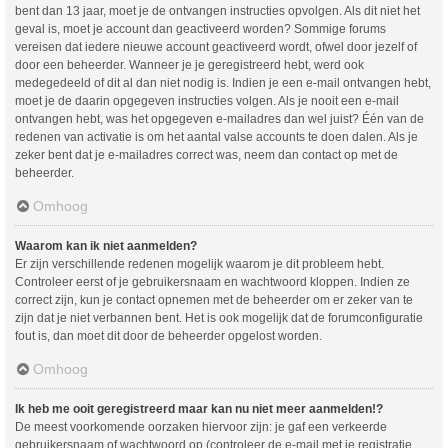
bent dan 13 jaar, moet je de ontvangen instructies opvolgen. Als dit niet het
geval is, moet je account dan geactiveerd worden? Sommige forums
vereisen dat iedere nieuwe account geactiveerd wordt, ofwel door jezelf of
door een beheerder. Wanneer je je geregistreerd hebt, werd ook
medegedeeld of dit al dan niet nodig is. Indien je een e-mail ontvangen hebt,
moet je de daarin opgegeven instructies volgen. Als je nooit een e-mail
ontvangen hebt, was het opgegeven e-mailadres dan wel juist? Één van de
redenen van activatie is om het aantal valse accounts te doen dalen. Als je
zeker bent dat je e-mailadres correct was, neem dan contact op met de
beheerder.
Omhoog
Waarom kan ik niet aanmelden?
Er zijn verschillende redenen mogelijk waarom je dit probleem hebt.
Controleer eerst of je gebruikersnaam en wachtwoord kloppen. Indien ze
correct zijn, kun je contact opnemen met de beheerder om er zeker van te
zijn dat je niet verbannen bent. Het is ook mogelijk dat de forumconfiguratie
fout is, dan moet dit door de beheerder opgelost worden.
Omhoog
Ik heb me ooit geregistreerd maar kan nu niet meer aanmelden!?
De meest voorkomende oorzaken hiervoor zijn: je gaf een verkeerde
gebruikersnaam of wachtwoord op (controleer de e-mail met je registratie