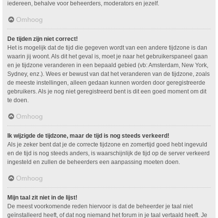
iedereen, behalve voor beheerders, moderators en jezelf.
Omhoog
De tijden zijn niet correct!
Het is mogelijk dat de tijd die gegeven wordt van een andere tijdzone is dan
waarin jij woont. Als dit het geval is, moet je naar het gebruikerspaneel gaan
en je tijdzone veranderen in een bepaald gebied (vb: Amsterdam, New York,
Sydney, enz.). Wees er bewust van dat het veranderen van de tijdzone, zoals
de meeste instellingen, alleen gedaan kunnen worden door geregistreerde
gebruikers. Als je nog niet geregistreerd bent is dit een goed moment om dit
te doen.
Omhoog
Ik wijzigde de tijdzone, maar de tijd is nog steeds verkeerd!
Als je zeker bent dat je de correcte tijdzone en zomertijd goed hebt ingevuld
en de tijd is nog steeds anders, is waarschijnlijk de tijd op de server verkeerd
ingesteld en zullen de beheerders een aanpassing moeten doen.
Omhoog
Mijn taal zit niet in de lijst!
De meest voorkomende reden hiervoor is dat de beheerder je taal niet
geïnstalleerd heeft, of dat nog niemand het forum in je taal vertaald heeft. Je