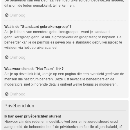
De beheerder kan een kleur aan een gebruikersgroep toegewezen hebben,
dit is om de leden gemakkelijk te herkennen.
Omhoog
Wat is de "Standaard gebruikersgroep"?
Als je lid bent van meerdere gebruikersgroepen, word je standaard
gebruikersgroep gebruikt om je groepskleur en groepsrang te bepalen. De
beheerder kan je de permissies geven om je standaard gebruikersgroep te
wijzigen via het gebruikerspaneel.
Omhoog
Waarvoor dient de "Het Team"-link?
Als je op deze link klikt, kom je op een pagina die een overzicht geeft van de
mensen die het forum beheren. Deze lijst bevat alle beheerders en de
moderators, met bijhorende details omtrent welke forums ze modereren.
Omhoog
Privéberichten
Ik kan geen privéberichten sturen!
Hiervoor zijn drie redenen mogelijk: ofwel ben je niet geregistreerd en/of
aangemeld, de beheerder heeft de privéberichten functie uitgeschakeld, of