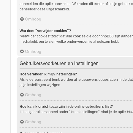
aanmelden die optie aanvinken. We raden dit echter af als je gebruik m
beheerder deze uitgeschakeld.
Omhoog
Wat doet "verwijder cookies"?
"Verwijder cookies" zorgt dat alle cookies die door phpBB3 zijn aang
inschakeld, om te zien welke onderwerpen je al gelezen hebt.
Omhoog
Gebruikersvoorkeuren en instellingen
Hoe verander ik mijn instellingen?
Als je geregistreerd bent, worden al je gegevens opgeslagen in de da
je je instellingen wijzigen.
Omhoog
Hoe kan ik onzichtbaar zijn in de online gebruikers lijst?
In het gebruikerspaneel onder "foruminstellingen", vind je de optie
Ver
Omhoog