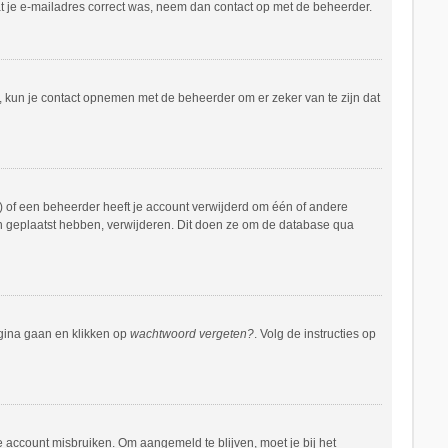
at je e-mailadres correct was, neem dan contact op met de beheerder.
n, kun je contact opnemen met de beheerder om er zeker van te zijn dat
 of een beheerder heeft je account verwijderd om één of andere
hten geplaatst hebben, verwijderen. Dit doen ze om de database qua
agina gaan en klikken op
wachtwoord vergeten?
. Volg de instructies op
e account misbruiken. Om aangemeld te blijven, moet je bij het