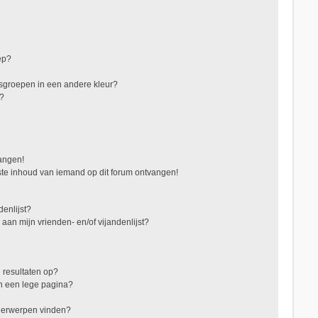
ep?
sgroepen in een andere kleur?
"?
vangen!
te inhoud van iemand op dit forum ontvangen!
denlijst?
 aan mijn vrienden- en/of vijandenlijst?
 resultaten op?
in een lege pagina?
nderwerpen vinden?