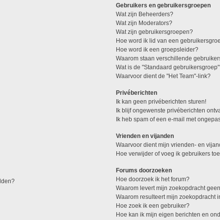
Gebruikers en gebruikersgroepen
Wat zijn Beheerders?
Wat zijn Moderators?
Wat zijn gebruikersgroepen?
Hoe word ik lid van een gebruikersgro
Hoe word ik een groepsleider?
Waarom staan verschillende gebruiker
Wat is de "Standaard gebruikersgroep
Waarvoor dient de "Het Team"-link?
Privéberichten
Ik kan geen privéberichten sturen!
Ik blijf ongewenste privéberichten ont
Ik heb spam of een e-mail met ongepas
Vrienden en vijanden
Waarvoor dient mijn vrienden- en vijan
Hoe verwijder of voeg ik gebruikers toe
Forums doorzoeken
Hoe doorzoek ik het forum?
elden?
Waarom levert mijn zoekopdracht geen
Waarom resulteert mijn zoekopdracht 
Hoe zoek ik een gebruiker?
Hoe kan ik mijn eigen berichten en o