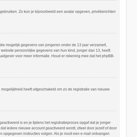
s gebruiken. Zo kun je bijvoorbeeld een avatar opgeven, privéberichten
e die mogelijk gegevens van jongeren onder de 13 jaar verzamelt,
website persoonlijke gegevens van hun kind, jonger dan 13, heeft.
h raadgever voor meer informatie. Houd er rekening mee dat het phpBB-
e mogelijkheid heeft uitgeschakeld om zo de registratie van nieuwe
ctiveerd is en je tijdens het registratieproces opgaf dat je jonger
dat iedere nieuwe account geactiveerd wordt, ofwel door jezelf of door
in opgegeven instructies volgen. Als je nooit een e-mail ontvangen