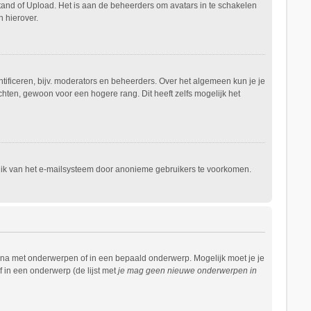
stand of Upload. Het is aan de beheerders om avatars in te schakelen
 hierover.
ificeren, bijv. moderators en beheerders. Over het algemeen kun je je
hten, gewoon voor een hogere rang. Dit heeft zelfs mogelijk het
ruik van het e-mailsysteem door anonieme gebruikers te voorkomen.
ina met onderwerpen of in een bepaald onderwerp. Mogelijk moet je je
 in een onderwerp (de lijst met
je mag geen nieuwe onderwerpen in