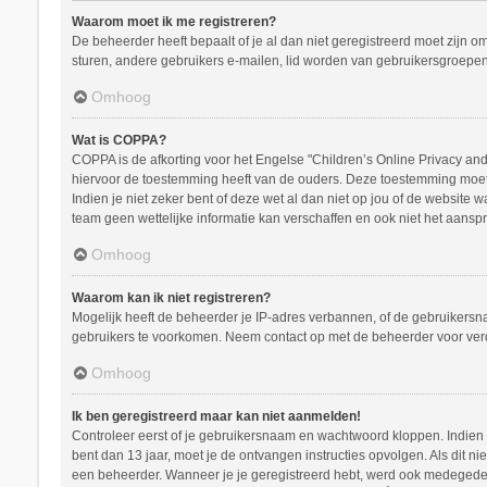
Waarom moet ik me registreren?
De beheerder heeft bepaalt of je al dan niet geregistreerd moet zijn o
sturen, andere gebruikers e-mailen, lid worden van gebruikersgroepen
Omhoog
Wat is COPPA?
COPPA is de afkorting voor het Engelse "Children’s Online Privacy and 
hiervoor de toestemming heeft van de ouders. Deze toestemming moet s
Indien je niet zeker bent of deze wet al dan niet op jou of de website
team geen wettelijke informatie kan verschaffen en ook niet het aanspr
Omhoog
Waarom kan ik niet registreren?
Mogelijk heeft de beheerder je IP-adres verbannen, of de gebruikersna
gebruikers te voorkomen. Neem contact op met de beheerder voor ver
Omhoog
Ik ben geregistreerd maar kan niet aanmelden!
Controleer eerst of je gebruikersnaam en wachtwoord kloppen. Indien ze
bent dan 13 jaar, moet je de ontvangen instructies opvolgen. Als dit n
een beheerder. Wanneer je je geregistreerd hebt, werd ook medegedeeld