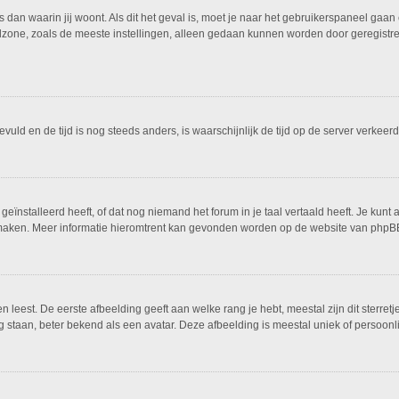
is dan waarin jij woont. Als dit het geval is, moet je naar het gebruikerspaneel g
dzone, zoals de meeste instellingen, alleen gedaan kunnen worden door geregistreer
ngevuld en de tijd is nog steeds anders, is waarschijnlijk de tijd op de server ver
ïnstalleerd heeft, of dat nog niemand het forum in je taal vertaald heeft. Je kunt al
ing maken. Meer informatie hieromtrent kan gevonden worden op de website van phpBB
leest. De eerste afbeelding geeft aan welke rang je hebt, meestal zijn dit sterretj
g staan, beter bekend als een avatar. Deze afbeelding is meestal uniek of persoonli