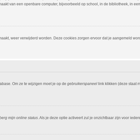
aakt van een openbare computer, bijvoorbeeld op school, in de bibliotheek, in een i
emaakt, weer verwijderd worden. Deze cookies zorgen ervoor dat je aangemeld word
tabase. Om ze te wijzigen moet je op de
gebruikerspaneel
link klikken (deze staat
berg mijn online status
. Als je deze optie activeert zul je onzichtbaar zijn voor ied