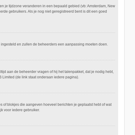
aan en je tijdzone veranderen in een bepaald gebied (vb: Amsterdam, New
de gebruikers. Als je nog niet geregistreerd bent is dit een goed
keerd ingesteld en zullen de beheerders een aanpassing moeten doen.
tijd aan de beheerder vragen of hij het talenpakket, dat je nodig hebt,
 Limited (de link staat onderaan iedere pagina).
es of blokjes die aangeven hoeveel berichten je geplaatst hebt of wat
jk voor iedere gebruiker.