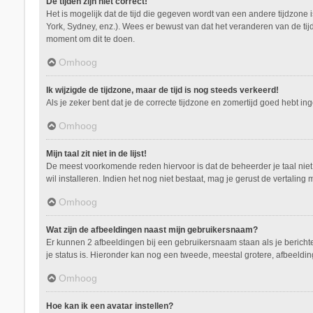
De tijden zijn niet correct!
Het is mogelijk dat de tijd die gegeven wordt van een andere tijdzone 
York, Sydney, enz.). Wees er bewust van dat het veranderen van de tij
moment om dit te doen.
Omhoog
Ik wijzigde de tijdzone, maar de tijd is nog steeds verkeerd!
Als je zeker bent dat je de correcte tijdzone en zomertijd goed hebt i
Omhoog
Mijn taal zit niet in de lijst!
De meest voorkomende reden hiervoor is dat de beheerder je taal niet ge
wil installeren. Indien het nog niet bestaat, mag je gerust de vertal
Omhoog
Wat zijn de afbeeldingen naast mijn gebruikersnaam?
Er kunnen 2 afbeeldingen bij een gebruikersnaam staan als je berichten 
je status is. Hieronder kan nog een tweede, meestal grotere, afbeeldin
Omhoog
Hoe kan ik een avatar instellen?