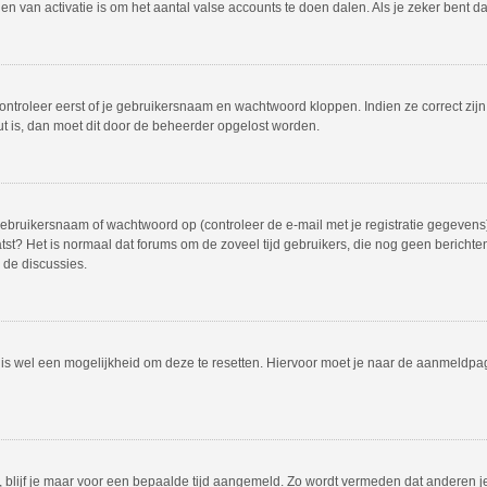
 van activatie is om het aantal valse accounts te doen dalen. Als je zeker bent d
ontroleer eerst of je gebruikersnaam en wachtwoord kloppen. Indien ze correct zij
out is, dan moet dit door de beheerder opgelost worden.
bruikersnaam of wachtwoord op (controleer de e-mail met je registratie gegevens)
plaatst? Het is normaal dat forums om de zoveel tijd gebruikers, die nog geen beric
 de discussies.
r is wel een mogelijkheid om deze te resetten. Hiervoor moet je naar de aanmeldp
, blijf je maar voor een bepaalde tijd aangemeld. Zo wordt vermeden dat anderen j