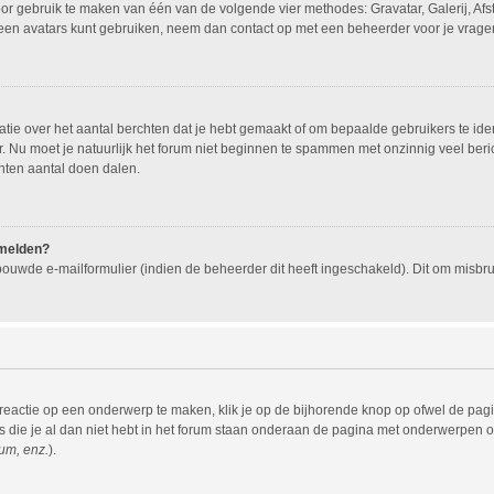
oor gebruik te maken van één van de volgende vier methodes: Gravatar, Galerij, Af
geen avatars kunt gebruiken, neem dan contact op met een beheerder voor je vragen
e over het aantal berchten dat je hebt gemaakt of om bepaalde gebruikers te ident
 Nu moet je natuurlijk het forum niet beginnen te spammen met onzinnig veel beric
hten aantal doen dalen.
nmelden?
ouwde e-mailformulier (indien de beheerder dit heeft ingeschakeld). Dit om misb
eactie op een onderwerp te maken, klik je op de bijhorende knop op ofwel de pag
die je al dan niet hebt in het forum staan onderaan de pagina met onderwerpen of
um, enz.
).