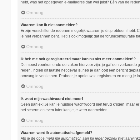
hebt, was het opgegeven e-mailadres dan wel juist? Één van de redenen
Omhoog
Waarom kan ik niet aanmelden?
Er zijn verschillende redenen mogelijk waarom je dit probleem hebt. C
je niet verbannen bent. Het is ook mogelijk dat de forumconfiguratie f
Omhoog
Ik heb me ooit geregistreerd maar kan nu niet meer aanmelden!?
De meest voorkomende oorzaken hiervoor zijn: je gaf een verkeerde ge
reden. Indien dit laatste het geval is, heb je dan ooit een bericht ge
omvang te verkleinen. Probeer je opnieuw te registreren en meng je in
Omhoog
Ik weet mijn wachtwoord niet meer!
Geen paniek! Je kan je huidige wachtwoord niet terug krijgen, maar e
het scherm en even later kan je je weer aanmelden.
Omhoog
Waarom word ik automatisch afgemeld?
Als je de optie
meld mij automatisch aan bij ieder bezoek
niet aanvinkt