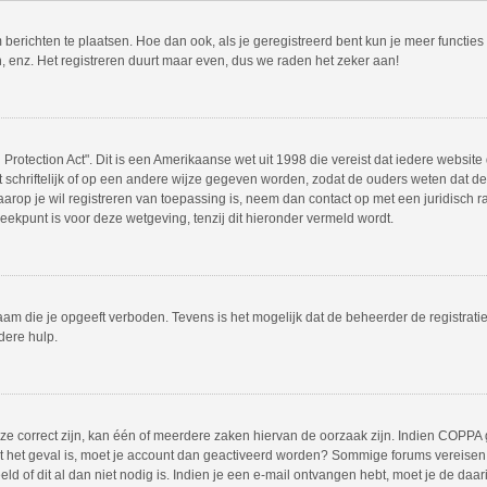
m berichten te plaatsen. Hoe dan ook, als je geregistreerd bent kun je meer functie
, enz. Het registreren duurt maar even, dus we raden het zeker aan!
Protection Act". Dit is een Amerikaanse wet uit 1998 die vereist dat iedere websit
chriftelijk of op een andere wijze gegeven worden, zodat de ouders weten dat de 
 waarop je wil registreren van toepassing is, neem dan contact op met een juridisc
eekpunt is voor deze wetgeving, tenzij dit hieronder vermeld wordt.
am die je opgeeft verboden. Tevens is het mogelijk dat de beheerder de registrati
dere hulp.
 correct zijn, kan één of meerdere zaken hiervan de oorzaak zijn. Indien COPPA gea
iet het geval is, moet je account dan geactiveerd worden? Sommige forums vereisen 
 of dit al dan niet nodig is. Indien je een e-mail ontvangen hebt, moet je de daar