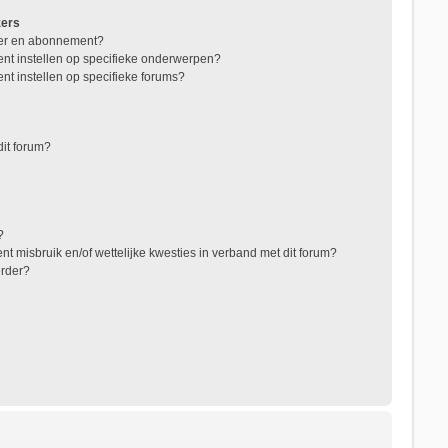
zers
jzer en abonnement?
nt instellen op specifieke onderwerpen?
nt instellen op specifieke forums?
it forum?
?
t misbruik en/of wettelijke kwesties in verband met dit forum?
erder?