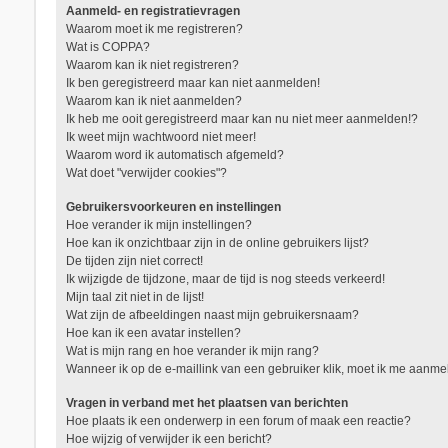
Aanmeld- en registratievragen
Waarom moet ik me registreren?
Wat is COPPA?
Waarom kan ik niet registreren?
Ik ben geregistreerd maar kan niet aanmelden!
Waarom kan ik niet aanmelden?
Ik heb me ooit geregistreerd maar kan nu niet meer aanmelden!?
Ik weet mijn wachtwoord niet meer!
Waarom word ik automatisch afgemeld?
Wat doet "verwijder cookies"?
Gebruikersvoorkeuren en instellingen
Hoe verander ik mijn instellingen?
Hoe kan ik onzichtbaar zijn in de online gebruikers lijst?
De tijden zijn niet correct!
Ik wijzigde de tijdzone, maar de tijd is nog steeds verkeerd!
Mijn taal zit niet in de lijst!
Wat zijn de afbeeldingen naast mijn gebruikersnaam?
Hoe kan ik een avatar instellen?
Wat is mijn rang en hoe verander ik mijn rang?
Wanneer ik op de e-maillink van een gebruiker klik, moet ik me aanm
Vragen in verband met het plaatsen van berichten
Hoe plaats ik een onderwerp in een forum of maak een reactie?
Hoe wijzig of verwijder ik een bericht?