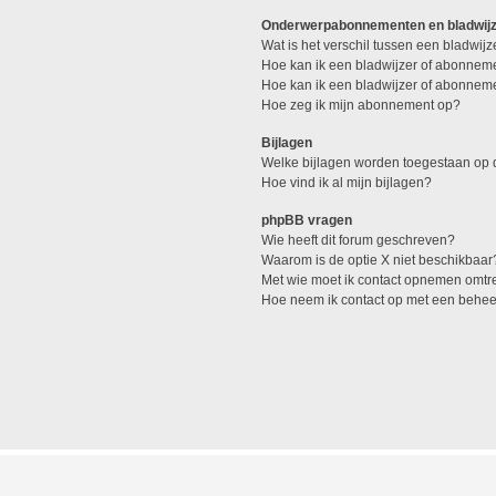
Onderwerpabonnementen en bladwij
Wat is het verschil tussen een bladwi
Hoe kan ik een bladwijzer of abonneme
Hoe kan ik een bladwijzer of abonneme
Hoe zeg ik mijn abonnement op?
Bijlagen
Welke bijlagen worden toegestaan op d
Hoe vind ik al mijn bijlagen?
phpBB vragen
Wie heeft dit forum geschreven?
Waarom is de optie X niet beschikbaar
Met wie moet ik contact opnemen omtren
Hoe neem ik contact op met een behe