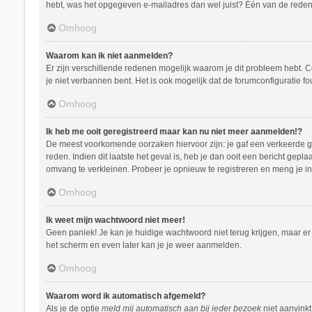
hebt, was het opgegeven e-mailadres dan wel juist? Één van de redenen
Omhoog
Waarom kan ik niet aanmelden?
Er zijn verschillende redenen mogelijk waarom je dit probleem hebt. C
je niet verbannen bent. Het is ook mogelijk dat de forumconfiguratie f
Omhoog
Ik heb me ooit geregistreerd maar kan nu niet meer aanmelden!?
De meest voorkomende oorzaken hiervoor zijn: je gaf een verkeerde ge
reden. Indien dit laatste het geval is, heb je dan ooit een bericht ge
omvang te verkleinen. Probeer je opnieuw te registreren en meng je in
Omhoog
Ik weet mijn wachtwoord niet meer!
Geen paniek! Je kan je huidige wachtwoord niet terug krijgen, maar e
het scherm en even later kan je je weer aanmelden.
Omhoog
Waarom word ik automatisch afgemeld?
Als je de optie
meld mij automatisch aan bij ieder bezoek
niet aanvinkt