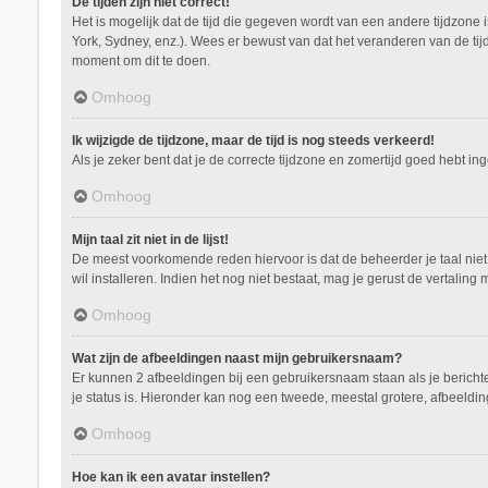
De tijden zijn niet correct!
Het is mogelijk dat de tijd die gegeven wordt van een andere tijdzone 
York, Sydney, enz.). Wees er bewust van dat het veranderen van de tij
moment om dit te doen.
Omhoog
Ik wijzigde de tijdzone, maar de tijd is nog steeds verkeerd!
Als je zeker bent dat je de correcte tijdzone en zomertijd goed hebt i
Omhoog
Mijn taal zit niet in de lijst!
De meest voorkomende reden hiervoor is dat de beheerder je taal niet ge
wil installeren. Indien het nog niet bestaat, mag je gerust de vertal
Omhoog
Wat zijn de afbeeldingen naast mijn gebruikersnaam?
Er kunnen 2 afbeeldingen bij een gebruikersnaam staan als je berichten 
je status is. Hieronder kan nog een tweede, meestal grotere, afbeeldin
Omhoog
Hoe kan ik een avatar instellen?