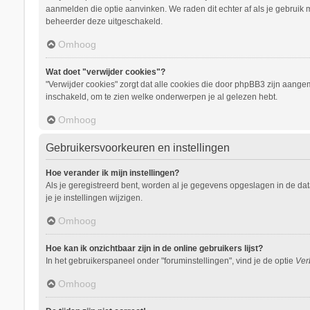
aanmelden die optie aanvinken. We raden dit echter af als je gebruik m
beheerder deze uitgeschakeld.
Omhoog
Wat doet "verwijder cookies"?
"Verwijder cookies" zorgt dat alle cookies die door phpBB3 zijn aang
inschakeld, om te zien welke onderwerpen je al gelezen hebt.
Omhoog
Gebruikersvoorkeuren en instellingen
Hoe verander ik mijn instellingen?
Als je geregistreerd bent, worden al je gegevens opgeslagen in de da
je je instellingen wijzigen.
Omhoog
Hoe kan ik onzichtbaar zijn in de online gebruikers lijst?
In het gebruikerspaneel onder "foruminstellingen", vind je de optie
Ver
Omhoog