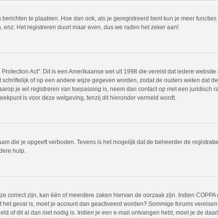
m berichten te plaatsen. Hoe dan ook, als je geregistreerd bent kun je meer functie
, enz. Het registreren duurt maar even, dus we raden het zeker aan!
Protection Act". Dit is een Amerikaanse wet uit 1998 die vereist dat iedere websit
chriftelijk of op een andere wijze gegeven worden, zodat de ouders weten dat de 
 waarop je wil registreren van toepassing is, neem dan contact op met een juridisc
eekpunt is voor deze wetgeving, tenzij dit hieronder vermeld wordt.
am die je opgeeft verboden. Tevens is het mogelijk dat de beheerder de registrati
dere hulp.
 correct zijn, kan één of meerdere zaken hiervan de oorzaak zijn. Indien COPPA gea
iet het geval is, moet je account dan geactiveerd worden? Sommige forums vereisen 
 of dit al dan niet nodig is. Indien je een e-mail ontvangen hebt, moet je de daar