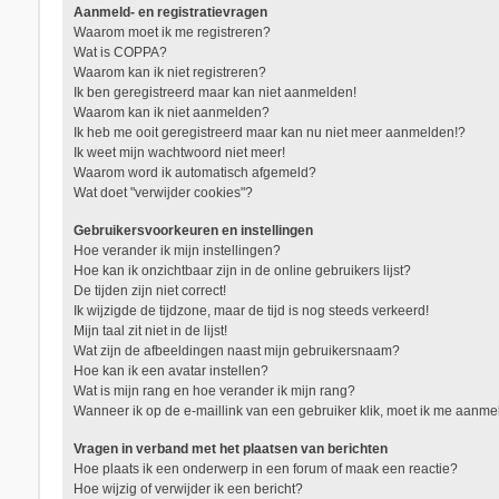
Aanmeld- en registratievragen
Waarom moet ik me registreren?
Wat is COPPA?
Waarom kan ik niet registreren?
Ik ben geregistreerd maar kan niet aanmelden!
Waarom kan ik niet aanmelden?
Ik heb me ooit geregistreerd maar kan nu niet meer aanmelden!?
Ik weet mijn wachtwoord niet meer!
Waarom word ik automatisch afgemeld?
Wat doet "verwijder cookies"?
Gebruikersvoorkeuren en instellingen
Hoe verander ik mijn instellingen?
Hoe kan ik onzichtbaar zijn in de online gebruikers lijst?
De tijden zijn niet correct!
Ik wijzigde de tijdzone, maar de tijd is nog steeds verkeerd!
Mijn taal zit niet in de lijst!
Wat zijn de afbeeldingen naast mijn gebruikersnaam?
Hoe kan ik een avatar instellen?
Wat is mijn rang en hoe verander ik mijn rang?
Wanneer ik op de e-maillink van een gebruiker klik, moet ik me aanm
Vragen in verband met het plaatsen van berichten
Hoe plaats ik een onderwerp in een forum of maak een reactie?
Hoe wijzig of verwijder ik een bericht?