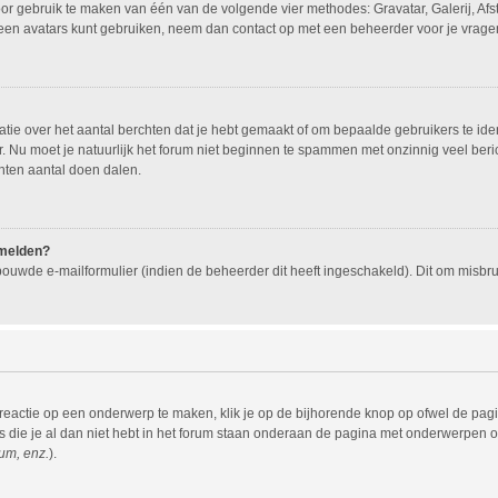
oor gebruik te maken van één van de volgende vier methodes: Gravatar, Galerij, Af
geen avatars kunt gebruiken, neem dan contact op met een beheerder voor je vragen
e over het aantal berchten dat je hebt gemaakt of om bepaalde gebruikers te ident
 Nu moet je natuurlijk het forum niet beginnen te spammen met onzinnig veel beric
hten aantal doen dalen.
nmelden?
ouwde e-mailformulier (indien de beheerder dit heeft ingeschakeld). Dit om misb
eactie op een onderwerp te maken, klik je op de bijhorende knop op ofwel de pag
die je al dan niet hebt in het forum staan onderaan de pagina met onderwerpen of
um, enz.
).