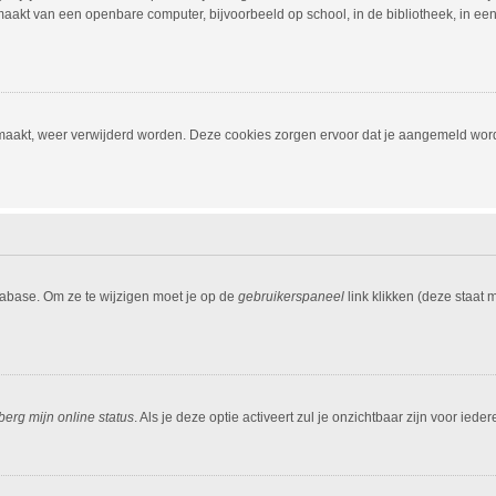
aakt van een openbare computer, bijvoorbeeld op school, in de bibliotheek, in een i
emaakt, weer verwijderd worden. Deze cookies zorgen ervoor dat je aangemeld word
tabase. Om ze te wijzigen moet je op de
gebruikerspaneel
link klikken (deze staat
berg mijn online status
. Als je deze optie activeert zul je onzichtbaar zijn voor ied