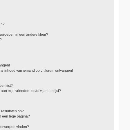
ep?
sgroepen in een andere kleur?
"?
vangen!
te inhoud van iemand op dit forum ontvangen!
denlijst?
 aan mijn vrienden- en/of vijandenlijst?
 resultaten op?
in een lege pagina?
nderwerpen vinden?