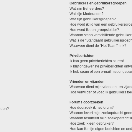
Gebruikers en gebruikersgroepen
Wat zijn Beheerders?
Wat zijn Moderators?
Wat zijn gebruikersgroepen?
Hoe word ik lid van een gebruikersgro
Hoe word ik een groepsleider?
Waarom staan verschillende gebruiker
Wat is de "Standaard gebruikersgroep
Waarvoor dient de "Het Team"-link?
Privéberichten
Ik kan geen privéberichten sturen!
Ik blijf ongewenste privéberichten ont
Ik heb spam of een e-mail met ongepas
Vrienden en vijanden
Waarvoor dient mijn vrienden- en vijan
Hoe verwijder of voeg ik gebruikers toe
Forums doorzoeken
Hoe doorzoek ik het forum?
elden?
Waarom levert mijn zoekopdracht geen
Waarom resulteert mijn zoekopdracht 
Hoe zoek ik een gebruiker?
Hoe kan ik mijn eigen berichten en o