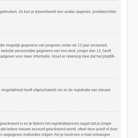
s gebruiken. Zo kun je bijvoorbeeld een avatar opgeven, privéberichten
e die mogelijk gegevens van jongeren onder de 13 jaar verzamelt,
website persoonlijke gegevens van hun kind, jonger dan 13, heeft.
h raadgever voor meer informatie. Houd er rekening mee dat het phpBB-
e mogelijkheid heeft uitgeschakeld om zo de registratie van nieuwe
ctiveerd is en je tijdens het registratieproces opgaf dat je jonger
dat iedere nieuwe account geactiveerd wordt, ofwel door jezelf of door
in opgegeven instructies volgen. Als je nooit een e-mail ontvangen