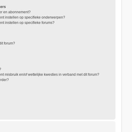
zers
jzer en abonnement?
nt instellen op specifieke onderwerpen?
nt instellen op specifieke forums?
it forum?
?
t misbruik en/of wettelijke kwesties in verband met dit forum?
erder?