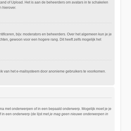
stand of Upload. Het is aan de beheerders om avatars in te schakelen
 hierover.
ificeren, bijv. moderators en beheerders. Over het algemeen kun je je
hten, gewoon voor een hogere rang. Dit heeft zelfs mogelijk het
ruik van het e-mailsysteem door anonieme gebruikers te voorkomen.
ina met onderwerpen of in een bepaald onderwerp. Mogelijk moet je je
 in een onderwerp (de lijst met
je mag geen nieuwe onderwerpen in