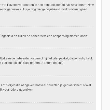
aan en je tijdzone veranderen in een bepaald gebied (vb: Amsterdam, New
de gebruikers. Als je nog niet geregistreerd bent is dit een goed
keerd ingesteld en zullen de beheerders een aanpassing moeten doen.
tijd aan de beheerder vragen of hij het talenpakket, dat je nodig hebt,
 Limited (de link staat onderaan iedere pagina).
es of blokjes die aangeven hoeveel berichten je geplaatst hebt of wat
jk voor iedere gebruiker.