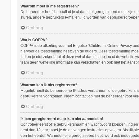
Waarom moet ik me registreren?
De beheerder heeft bepaalt of je al dan niet geregistreerd moet zijn o
sturen, andere gebruikers e-mailen, lid worden van gebruikersgroepen
Omhoog
Wat is COPPA?
COPPA is de afkorting voor het Engelse "Children’s Online Privacy and 
hiervoor de toestemming heeft van de ouders. Deze toestemming moet s
Indien je niet zeker bent of deze wet al dan niet op jou of de website
team geen wettelijke informatie kan verschaffen en ook niet het aanspr
Omhoog
Waarom kan ik niet registreren?
Mogelijk heeft de beheerder je IP-adres verbannen, of de gebruikersna
gebruikers te voorkomen. Neem contact op met de beheerder voor ver
Omhoog
Ik ben geregistreerd maar kan niet aanmelden!
Controleer eerst of je gebruikersnaam en wachtwoord kloppen. Indien ze
bent dan 13 jaar, moet je de ontvangen instructies opvolgen. Als dit n
een beheerder. Wanneer je je geregistreerd hebt, werd ook medegedeeld