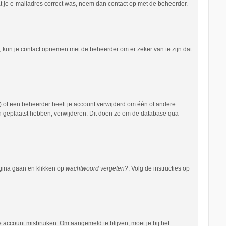
at je e-mailadres correct was, neem dan contact op met de beheerder.
n, kun je contact opnemen met de beheerder om er zeker van te zijn dat
 of een beheerder heeft je account verwijderd om één of andere
hten geplaatst hebben, verwijderen. Dit doen ze om de database qua
agina gaan en klikken op
wachtwoord vergeten?
. Volg de instructies op
e account misbruiken. Om aangemeld te blijven, moet je bij het