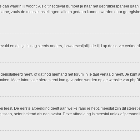
is dan waarin jij woont. Als dit het geval is, moet je naar het gebruikerspaneel g
dzone, zoals de meeste instellingen, alleen gedaan kunnen worden door geregistreer
ngevuld en de tijd is nog steeds anders, is waarschijnlijk de tijd op de server ver
ïnstalleerd heeft, of dat nog niemand het forum in je taal vertaald heeft. Je kunt al
ing maken. Meer informatie hieromtrent kan gevonden worden op de website van phpBB
leest. De eerste afbeelding geeft aan welke rang je hebt, meestal zijn dit sterretj
g staan, beter bekend als een avatar. Deze afbeelding is meestal uniek of persoonli