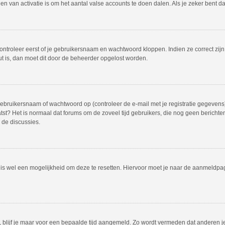
 van activatie is om het aantal valse accounts te doen dalen. Als je zeker bent d
ontroleer eerst of je gebruikersnaam en wachtwoord kloppen. Indien ze correct zij
out is, dan moet dit door de beheerder opgelost worden.
bruikersnaam of wachtwoord op (controleer de e-mail met je registratie gegevens)
plaatst? Het is normaal dat forums om de zoveel tijd gebruikers, die nog geen beric
 de discussies.
r is wel een mogelijkheid om deze te resetten. Hiervoor moet je naar de aanmeldp
, blijf je maar voor een bepaalde tijd aangemeld. Zo wordt vermeden dat anderen j