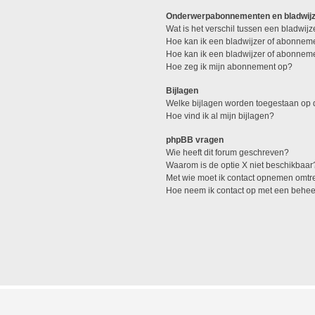
Onderwerpabonnementen en bladwij
Wat is het verschil tussen een bladwi
Hoe kan ik een bladwijzer of abonneme
Hoe kan ik een bladwijzer of abonneme
Hoe zeg ik mijn abonnement op?
Bijlagen
Welke bijlagen worden toegestaan op d
Hoe vind ik al mijn bijlagen?
phpBB vragen
Wie heeft dit forum geschreven?
Waarom is de optie X niet beschikbaar
Met wie moet ik contact opnemen omtren
Hoe neem ik contact op met een behe