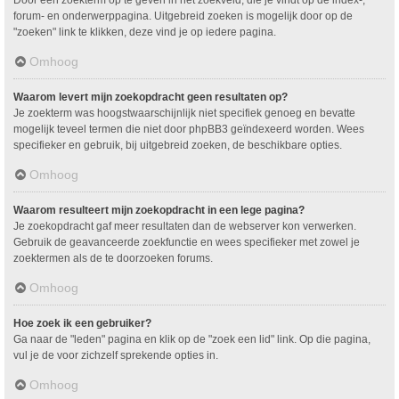
Door een zoekterm op te geven in het zoekveld, die je vindt op de index-,
forum- en onderwerppagina. Uitgebreid zoeken is mogelijk door op de
"zoeken" link te klikken, deze vind je op iedere pagina.
Omhoog
Waarom levert mijn zoekopdracht geen resultaten op?
Je zoekterm was hoogstwaarschijnlijk niet specifiek genoeg en bevatte
mogelijk teveel termen die niet door phpBB3 geïndexeerd worden. Wees
specifieker en gebruik, bij uitgebreid zoeken, de beschikbare opties.
Omhoog
Waarom resulteert mijn zoekopdracht in een lege pagina?
Je zoekopdracht gaf meer resultaten dan de webserver kon verwerken.
Gebruik de geavanceerde zoekfunctie en wees specifieker met zowel je
zoektermen als de te doorzoeken forums.
Omhoog
Hoe zoek ik een gebruiker?
Ga naar de "leden" pagina en klik op de "zoek een lid" link. Op die pagina,
vul je de voor zichzelf sprekende opties in.
Omhoog