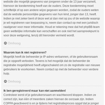
website die mogelijk gegevens van jongeren onder de 13 jaar verzamelt,
hiervoor de toestemming heeft van de ouders. Deze toestemming moet
schriftelijk of op een andere wijze gegeven worden, zodat de ouders weten
dat de website persoonlijke gegevens van hun kind, jonger dan 13, heeft.
Indien je niet zeker bent of deze wet al dan niet op jou of de website waarop
je wil registreren van toepassing is, neem dan contact op met een juridisch
raadgever voor meer informatie. Houd er rekening mee dat het phpBB-team
geen wettelijke informatie kan verschaffen en ook niet het aanspreekpunt is
voor deze wetgeving, tenzij dit hieronder vermeld wordt.
Omhoog
Waarom kan ik niet registreren?
Mogelijk heeft de beheerder je IP-adres verbannen, of de gebruikersnaam
die je opgeeft verboden. Tevens is het mogelijk dat de beheerder de
registratie mogelijkheid heeft uitgeschakeld om zo de registratie van nieuwe
gebruikers te voorkomen. Neem contact op met de beheerder voor verdere
hulp.
Omhoog
Ik ben geregistreerd maar kan niet aanmelden!
Controleer eerst of je gebruikersnaam en wachtwoord kloppen. Indien ze
correct zijn, kan één of meerdere zaken hiervan de oorzaak zijn. Indien
COPPA geactiveerd is en je tijdens het registratieproces opgaf dat je jonger