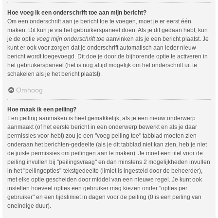
Hoe voeg ik een onderschrift toe aan mijn bericht?
Om een onderschrift aan je bericht toe te voegen, moet je er eerst één
maken. Dit kun je via het gebruikerspaneel doen. Als je dit gedaan hebt, kun
je de optie
voeg mijn onderschrift toe
aanvinken als je een bericht plaatst. Je
kunt er ook voor zorgen dat je onderschrift automatisch aan ieder nieuw
bericht wordt toegevoegd. Dit doe je door de bijhorende optie te activeren in
het gebruikerspaneel (het is nog altijd mogelijk om het onderschrift uit te
schakelen als je het bericht plaatst).
Omhoog
Hoe maak ik een peiling?
Een peiling aanmaken is heel gemakkelijk, als je een nieuw onderwerp
aanmaakt (of het eerste bericht in een onderwerp bewerkt en als je daar
permissies voor hebt) zou je een "voeg peiling toe" tabblad moeten zien
onderaan het berichten-gedeelte (als je dit tabblad niet kan zien, heb je niet
de juiste permissies om peilingen aan te maken). Je moet een titel voor de
peiling invullen bij "peilingsvraag" en dan minstens 2 mogelijkheden invullen
in het "peilingopties"-tekstgedeelte (limiet is ingesteld door de beheerder),
met elke optie gescheiden door middel van een nieuwe regel. Je kunt ook
instellen hoeveel opties een gebruiker mag kiezen onder "opties per
gebruiker" en een tijdslimiet in dagen voor de peiling (0 is een peiling van
oneindige duur).