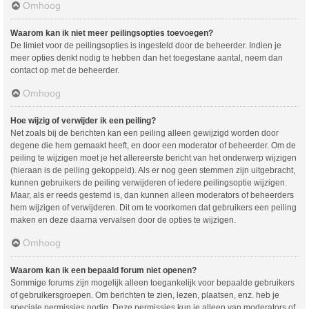
Omhoog
Waarom kan ik niet meer peilingsopties toevoegen?
De limiet voor de peilingsopties is ingesteld door de beheerder. Indien je
meer opties denkt nodig te hebben dan het toegestane aantal, neem dan
contact op met de beheerder.
Omhoog
Hoe wijzig of verwijder ik een peiling?
Net zoals bij de berichten kan een peiling alleen gewijzigd worden door
degene die hem gemaakt heeft, en door een moderator of beheerder. Om de
peiling te wijzigen moet je het allereerste bericht van het onderwerp wijzigen
(hieraan is de peiling gekoppeld). Als er nog geen stemmen zijn uitgebracht,
kunnen gebruikers de peiling verwijderen of iedere peilingsoptie wijzigen.
Maar, als er reeds gestemd is, dan kunnen alleen moderators of beheerders
hem wijzigen of verwijderen. Dit om te voorkomen dat gebruikers een peiling
maken en deze daarna vervalsen door de opties te wijzigen.
Omhoog
Waarom kan ik een bepaald forum niet openen?
Sommige forums zijn mogelijk alleen toegankelijk voor bepaalde gebruikers
of gebruikersgroepen. Om berichten te zien, lezen, plaatsen, enz. heb je
speciale permissies nodig. Deze permissies kun je alleen van moderators of