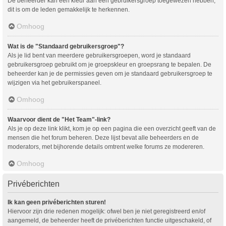
De beheerder kan een kleur aan een gebruikersgroep toegewezen hebben,
dit is om de leden gemakkelijk te herkennen.
Omhoog
Wat is de "Standaard gebruikersgroep"?
Als je lid bent van meerdere gebruikersgroepen, word je standaard
gebruikersgroep gebruikt om je groepskleur en groepsrang te bepalen. De
beheerder kan je de permissies geven om je standaard gebruikersgroep te
wijzigen via het gebruikerspaneel.
Omhoog
Waarvoor dient de "Het Team"-link?
Als je op deze link klikt, kom je op een pagina die een overzicht geeft van de
mensen die het forum beheren. Deze lijst bevat alle beheerders en de
moderators, met bijhorende details omtrent welke forums ze modereren.
Omhoog
Privéberichten
Ik kan geen privéberichten sturen!
Hiervoor zijn drie redenen mogelijk: ofwel ben je niet geregistreerd en/of
aangemeld, de beheerder heeft de privéberichten functie uitgeschakeld, of