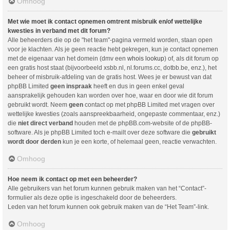
Omhoog
Met wie moet ik contact opnemen omtrent misbruik en/of wettelijke
kwesties in verband met dit forum?
Alle beheerders die op de "het team"-pagina vermeld worden, staan open
voor je klachten. Als je geen reactie hebt gekregen, kun je contact opnemen
met de eigenaar van het domein (dmv een
whois lookup
) of, als dit forum op
een gratis host staat (bijvoorbeeld xsbb.nl, nl.forums.cc, dotbb.be, enz.), het
beheer of misbruik-afdeling van de gratis host. Wees je er bewust van dat
phpBB Limited
geen inspraak
heeft en dus in geen enkel geval
aansprakelijk gehouden kan worden over hoe, waar en door wie dit forum
gebruikt wordt. Neem
geen
contact op met phpBB Limited met vragen over
wettelijke kwesties (zoals aanspreekbaarheid, ongepaste commentaar, enz.)
die
niet direct verband
houden met de phpBB.com-website of de phpBB-
software. Als je phpBB Limited toch e-mailt over deze software die
gebruikt
wordt door derden
kun je een korte, of helemaal geen, reactie verwachten.
Omhoog
Hoe neem ik contact op met een beheerder?
Alle gebruikers van het forum kunnen gebruik maken van het “Contact”-
formulier als deze optie is ingeschakeld door de beheerders.
Leden van het forum kunnen ook gebruik maken van de “Het Team”-link.
Omhoog