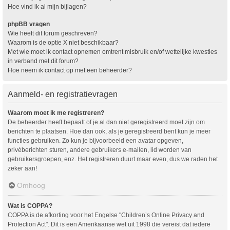
Hoe vind ik al mijn bijlagen?
phpBB vragen
Wie heeft dit forum geschreven?
Waarom is de optie X niet beschikbaar?
Met wie moet ik contact opnemen omtrent misbruik en/of wettelijke kwesties
in verband met dit forum?
Hoe neem ik contact op met een beheerder?
Aanmeld- en registratievragen
Waarom moet ik me registreren?
De beheerder heeft bepaalt of je al dan niet geregistreerd moet zijn om
berichten te plaatsen. Hoe dan ook, als je geregistreerd bent kun je meer
functies gebruiken. Zo kun je bijvoorbeeld een avatar opgeven,
privéberichten sturen, andere gebruikers e-mailen, lid worden van
gebruikersgroepen, enz. Het registreren duurt maar even, dus we raden het
zeker aan!
Omhoog
Wat is COPPA?
COPPA is de afkorting voor het Engelse "Children’s Online Privacy and
Protection Act". Dit is een Amerikaanse wet uit 1998 die vereist dat iedere