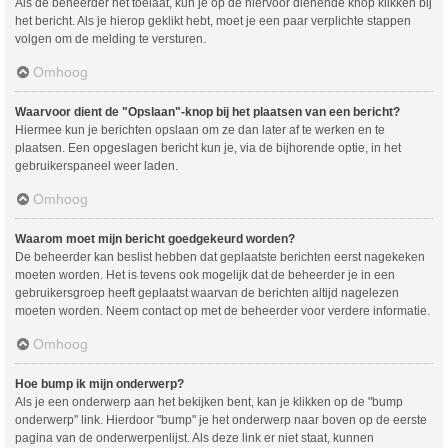
Als de beheerder het toelaat, kun je op de hiervoor dienende knop klikken bij
het bericht. Als je hierop geklikt hebt, moet je een paar verplichte stappen
volgen om de melding te versturen.
Omhoog
Waarvoor dient de "Opslaan"-knop bij het plaatsen van een bericht?
Hiermee kun je berichten opslaan om ze dan later af te werken en te
plaatsen. Een opgeslagen bericht kun je, via de bijhorende optie, in het
gebruikerspaneel weer laden.
Omhoog
Waarom moet mijn bericht goedgekeurd worden?
De beheerder kan beslist hebben dat geplaatste berichten eerst nagekeken
moeten worden. Het is tevens ook mogelijk dat de beheerder je in een
gebruikersgroep heeft geplaatst waarvan de berichten altijd nagelezen
moeten worden. Neem contact op met de beheerder voor verdere informatie.
Omhoog
Hoe bump ik mijn onderwerp?
Als je een onderwerp aan het bekijken bent, kan je klikken op de "bump
onderwerp" link. Hierdoor "bump" je het onderwerp naar boven op de eerste
pagina van de onderwerpenlijst. Als deze link er niet staat, kunnen