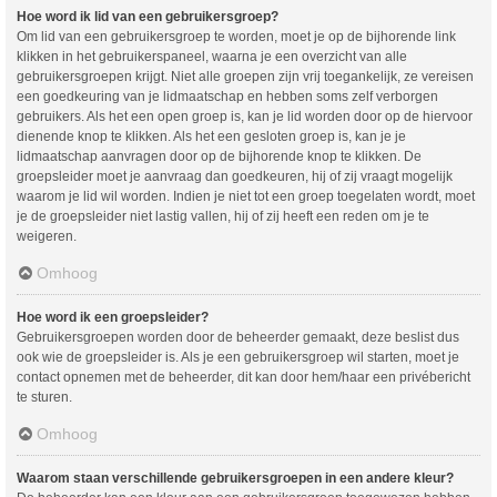
Hoe word ik lid van een gebruikersgroep?
Om lid van een gebruikersgroep te worden, moet je op de bijhorende link
klikken in het gebruikerspaneel, waarna je een overzicht van alle
gebruikersgroepen krijgt. Niet alle groepen zijn vrij toegankelijk, ze vereisen
een goedkeuring van je lidmaatschap en hebben soms zelf verborgen
gebruikers. Als het een open groep is, kan je lid worden door op de hiervoor
dienende knop te klikken. Als het een gesloten groep is, kan je je
lidmaatschap aanvragen door op de bijhorende knop te klikken. De
groepsleider moet je aanvraag dan goedkeuren, hij of zij vraagt mogelijk
waarom je lid wil worden. Indien je niet tot een groep toegelaten wordt, moet
je de groepsleider niet lastig vallen, hij of zij heeft een reden om je te
weigeren.
Omhoog
Hoe word ik een groepsleider?
Gebruikersgroepen worden door de beheerder gemaakt, deze beslist dus
ook wie de groepsleider is. Als je een gebruikersgroep wil starten, moet je
contact opnemen met de beheerder, dit kan door hem/haar een privébericht
te sturen.
Omhoog
Waarom staan verschillende gebruikersgroepen in een andere kleur?