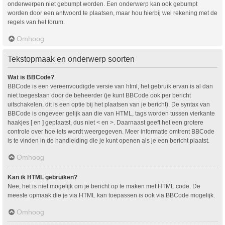
onderwerpen niet gebumpt worden. Een onderwerp kan ook gebumpt
worden door een antwoord te plaatsen, maar hou hierbij wel rekening met de
regels van het forum.
Omhoog
Tekstopmaak en onderwerp soorten
Wat is BBCode?
BBCode is een vereenvoudigde versie van html, het gebruik ervan is al dan
niet toegestaan door de beheerder (je kunt BBCode ook per bericht
uitschakelen, dit is een optie bij het plaatsen van je bericht). De syntax van
BBCode is ongeveer gelijk aan die van HTML, tags worden tussen vierkante
haakjes [ en ] geplaatst, dus niet < en >. Daarnaast geeft het een grotere
controle over hoe iets wordt weergegeven. Meer informatie omtrent BBCode
is te vinden in de handleiding die je kunt openen als je een bericht plaatst.
Omhoog
Kan ik HTML gebruiken?
Nee, het is niet mogelijk om je bericht op te maken met HTML code. De
meeste opmaak die je via HTML kan toepassen is ook via BBCode mogelijk.
Omhoog