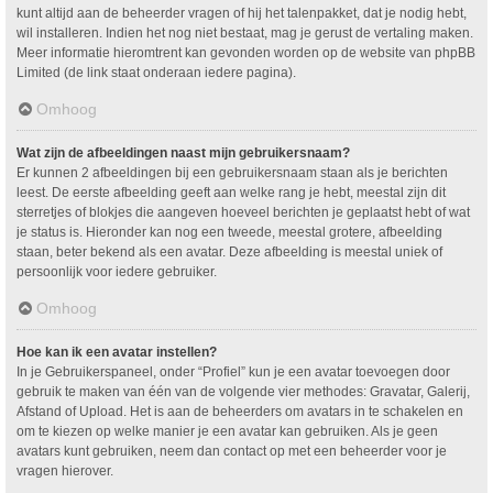
kunt altijd aan de beheerder vragen of hij het talenpakket, dat je nodig hebt,
wil installeren. Indien het nog niet bestaat, mag je gerust de vertaling maken.
Meer informatie hieromtrent kan gevonden worden op de website van phpBB
Limited (de link staat onderaan iedere pagina).
Omhoog
Wat zijn de afbeeldingen naast mijn gebruikersnaam?
Er kunnen 2 afbeeldingen bij een gebruikersnaam staan als je berichten
leest. De eerste afbeelding geeft aan welke rang je hebt, meestal zijn dit
sterretjes of blokjes die aangeven hoeveel berichten je geplaatst hebt of wat
je status is. Hieronder kan nog een tweede, meestal grotere, afbeelding
staan, beter bekend als een avatar. Deze afbeelding is meestal uniek of
persoonlijk voor iedere gebruiker.
Omhoog
Hoe kan ik een avatar instellen?
In je Gebruikerspaneel, onder “Profiel” kun je een avatar toevoegen door
gebruik te maken van één van de volgende vier methodes: Gravatar, Galerij,
Afstand of Upload. Het is aan de beheerders om avatars in te schakelen en
om te kiezen op welke manier je een avatar kan gebruiken. Als je geen
avatars kunt gebruiken, neem dan contact op met een beheerder voor je
vragen hierover.