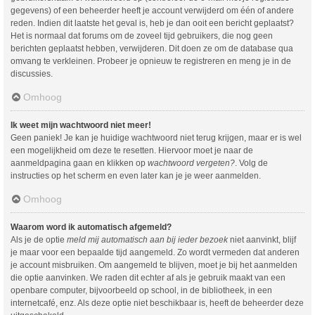
gegevens) of een beheerder heeft je account verwijderd om één of andere
reden. Indien dit laatste het geval is, heb je dan ooit een bericht geplaatst?
Het is normaal dat forums om de zoveel tijd gebruikers, die nog geen
berichten geplaatst hebben, verwijderen. Dit doen ze om de database qua
omvang te verkleinen. Probeer je opnieuw te registreren en meng je in de
discussies.
Omhoog
Ik weet mijn wachtwoord niet meer!
Geen paniek! Je kan je huidige wachtwoord niet terug krijgen, maar er is wel
een mogelijkheid om deze te resetten. Hiervoor moet je naar de
aanmeldpagina gaan en klikken op
wachtwoord vergeten?
. Volg de
instructies op het scherm en even later kan je je weer aanmelden.
Omhoog
Waarom word ik automatisch afgemeld?
Als je de optie
meld mij automatisch aan bij ieder bezoek
niet aanvinkt, blijf
je maar voor een bepaalde tijd aangemeld. Zo wordt vermeden dat anderen
je account misbruiken. Om aangemeld te blijven, moet je bij het aanmelden
die optie aanvinken. We raden dit echter af als je gebruik maakt van een
openbare computer, bijvoorbeeld op school, in de bibliotheek, in een
internetcafé, enz. Als deze optie niet beschikbaar is, heeft de beheerder deze