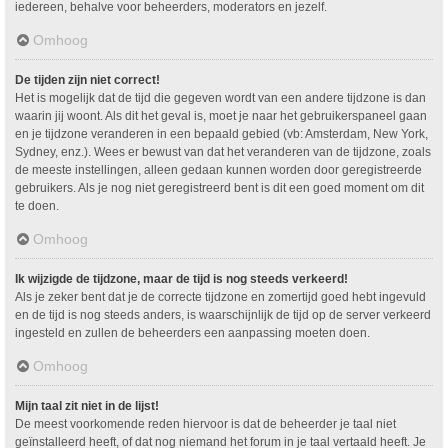
iedereen, behalve voor beheerders, moderators en jezelf.
Omhoog
De tijden zijn niet correct!
Het is mogelijk dat de tijd die gegeven wordt van een andere tijdzone is dan
waarin jij woont. Als dit het geval is, moet je naar het gebruikerspaneel gaan
en je tijdzone veranderen in een bepaald gebied (vb: Amsterdam, New York,
Sydney, enz.). Wees er bewust van dat het veranderen van de tijdzone, zoals
de meeste instellingen, alleen gedaan kunnen worden door geregistreerde
gebruikers. Als je nog niet geregistreerd bent is dit een goed moment om dit
te doen.
Omhoog
Ik wijzigde de tijdzone, maar de tijd is nog steeds verkeerd!
Als je zeker bent dat je de correcte tijdzone en zomertijd goed hebt ingevuld
en de tijd is nog steeds anders, is waarschijnlijk de tijd op de server verkeerd
ingesteld en zullen de beheerders een aanpassing moeten doen.
Omhoog
Mijn taal zit niet in de lijst!
De meest voorkomende reden hiervoor is dat de beheerder je taal niet
geïnstalleerd heeft, of dat nog niemand het forum in je taal vertaald heeft. Je