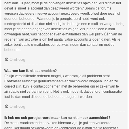
bent dan 13 jaar, moet je de ontvangen instructies opvolgen. Als dit niet het
geval is, moet je account dan geactiveerd worden? Sommige forums
vereisen dat iedere nieuwe account geactiveerd wordt, ofwel door jezelf of
door een beheerder. Wanneer je je geregistreerd hebt, werd ook
medegedeeld of dit al dan niet nodig is. Indien je een e-mail ontvangen hebt,
moet je de daarin opgegeven instructies volgen. Als je nooit een e-mail
ontvangen hebt, was het opgegeven e-mailadres dan wel juist? Één van de
redenen van activatie is om het aantal valse accounts te doen dalen. Als je
zeker bent dat je e-mailadres correct was, neem dan contact op met de
beheerder.
Omhoog
Waarom kan ik niet aanmelden?
Er zijn verschillende redenen mogelijk waarom je dit probleem hebt.
Controleer eerst of je gebruikersnaam en wachtwoord kloppen. Indien ze
correct zijn, kun je contact opnemen met de beheerder om er zeker van te
zijn dat je niet verbannen bent. Het is ook mogelijk dat de forumconfiguratie
fout is, dan moet dit door de beheerder opgelost worden.
Omhoog
Ik heb me ooit geregistreerd maar kan nu niet meer aanmelden!?
De meest voorkomende oorzaken hiervoor zijn: je gaf een verkeerde
gebruikersnaam of wachtwoord op (controleer de e-mail met je registratie