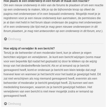
Hoe plaats ik een onderwerp in een forum of maak een reactie?
Om een nieuw onderwerp in één van de forums te plaatsen of om een reactie
op een onderwerp te maken, klik je op de bijhorende knop op ofwel de
pagina met onderwerpen of in een bepaald onderwerp. Mogelijk moet je je
registreren voor je een nieuw onderwerp kan aanmaken, de permissies die
je al dan niet hebt in het forum staan onderaan de pagina met onderwerpen
of in een onderwerp (de lijst met
je mag geen nieuwe onderwerpen in dit
forum plaatsen, je mag niet antwoorden op een onderwerp in dit forum, enz.
).
Omhoog
Hoe wijzig of verwijder ik een bericht?
Tenzij je de beheerder of een moderator bent, kun je alleen je eigen
berichten wijzigen en verwijderen. Je kunt een bericht wijzigen (soms maar
voor een beperkte tijd nadat het geplaatst is) door te klikken op de
wijzig
knop van het desbetreffende bericht. Als er al iemand op je bericht
gereageerd heeft, komt er onderaan je bericht een klein tekstje dat zegt
hoeveel keer en wanneer je het bericht voor het laatst je gewijzigd hebt. Dit
zal niet verschijnen als nog niemand gereageerd heeft, evenmin als een
beheerder of moderator je bericht gewijzigd heeft. Zij kunnen wel een
mededeling toevoegen, waarom ze je bericht gewijzigd hebben. Het
verwijderen van een bericht is niet meer mogelijk zodra er iemand op
gereageerd heeft.
Omhoog