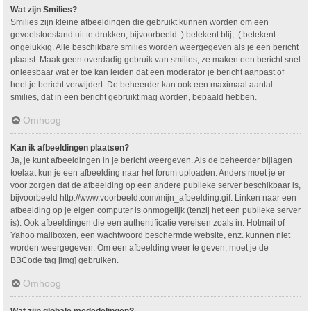
Wat zijn Smilies?
Smilies zijn kleine afbeeldingen die gebruikt kunnen worden om een
gevoelstoestand uit te drukken, bijvoorbeeld :) betekent blij, :( betekent
ongelukkig. Alle beschikbare smilies worden weergegeven als je een bericht
plaatst. Maak geen overdadig gebruik van smilies, ze maken een bericht snel
onleesbaar wat er toe kan leiden dat een moderator je bericht aanpast of
heel je bericht verwijdert. De beheerder kan ook een maximaal aantal
smilies, dat in een bericht gebruikt mag worden, bepaald hebben.
Omhoog
Kan ik afbeeldingen plaatsen?
Ja, je kunt afbeeldingen in je bericht weergeven. Als de beheerder bijlagen
toelaat kun je een afbeelding naar het forum uploaden. Anders moet je er
voor zorgen dat de afbeelding op een andere publieke server beschikbaar is,
bijvoorbeeld http://www.voorbeeld.com/mijn_afbeelding.gif. Linken naar een
afbeelding op je eigen computer is onmogelijk (tenzij het een publieke server
is). Ook afbeeldingen die een authentificatie vereisen zoals in: Hotmail of
Yahoo mailboxen, een wachtwoord beschermde website, enz. kunnen niet
worden weergegeven. Om een afbeelding weer te geven, moet je de
BBCode tag [img] gebruiken.
Omhoog