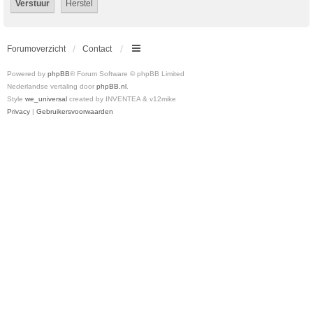
Forumoverzicht
Contact
Powered by
phpBB
® Forum Software © phpBB Limited
Nederlandse vertaling door
phpBB.nl
.
Style
we_universal
created by INVENTEA & v12mike
Privacy
|
Gebruikersvoorwaarden