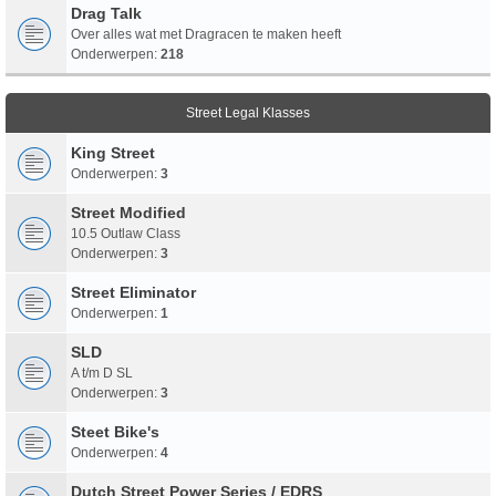
Drag Talk
Over alles wat met Dragracen te maken heeft
Onderwerpen:
218
Street Legal Klasses
King Street
Onderwerpen:
3
Street Modified
10.5 Outlaw Class
Onderwerpen:
3
Street Eliminator
Onderwerpen:
1
SLD
A t/m D SL
Onderwerpen:
3
Steet Bike's
Onderwerpen:
4
Dutch Street Power Series / EDRS