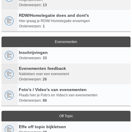
Onderwerpen:
13
RDW/Homolegatie does and dont's
Hier graag je RDW/ Homolegatie ervaringen
Onderwerpen:
1
Evenementen
Inschrijvingen
Onderwerpen:
33
Evenementen feedback
Nakletsen over een evenement
Onderwerpen:
26
Foto's / Video's van evenementen
Plaats hier je Foto's en Video's van evenementen
Onderwerpen:
88
Off Topic
Effe off topic bijkletsen