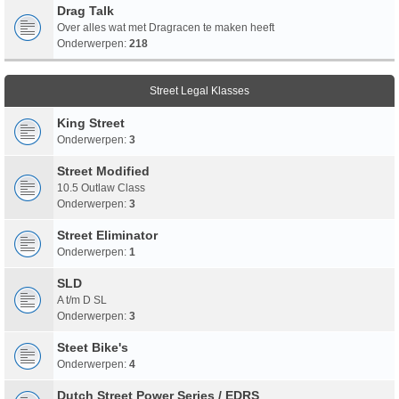
Drag Talk
Over alles wat met Dragracen te maken heeft
Onderwerpen:
218
Street Legal Klasses
King Street
Onderwerpen:
3
Street Modified
10.5 Outlaw Class
Onderwerpen:
3
Street Eliminator
Onderwerpen:
1
SLD
A t/m D SL
Onderwerpen:
3
Steet Bike's
Onderwerpen:
4
Dutch Street Power Series / EDRS