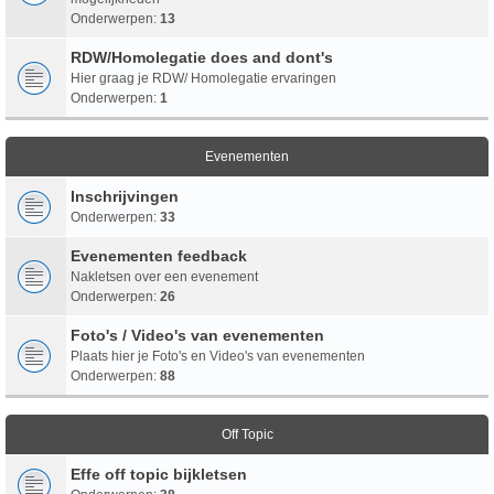
Onderwerpen:
13
RDW/Homolegatie does and dont's
Hier graag je RDW/ Homolegatie ervaringen
Onderwerpen:
1
Evenementen
Inschrijvingen
Onderwerpen:
33
Evenementen feedback
Nakletsen over een evenement
Onderwerpen:
26
Foto's / Video's van evenementen
Plaats hier je Foto's en Video's van evenementen
Onderwerpen:
88
Off Topic
Effe off topic bijkletsen