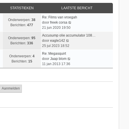
l
i
i
s
a
c
STATISTIEKEN
LAATSTE BERICHT
j
t
a
h
k
e
t
t
Re: Films van vroegah
l
b
Onderwerpen:
38
s
B
door
freek corsa
a
e
Berichten:
477
t
e
21 jun 2020 19:50
a
r
e
k
t
i
Accusump olie accumulator 108…
b
i
Onderwerpen:
95
s
B
c
door
eagle142
e
j
Berichten:
336
t
e
h
25 jul 2023 18:52
r
k
e
k
t
i
l
Re: Megasquirt
b
i
Onderwerpen:
4
c
B
a
door
Jaap blom
e
j
Berichten:
15
h
e
a
11 jan 2013 17:36
r
k
t
k
t
i
l
i
s
c
a
j
t
h
a
k
e
t
t
l
b
s
a
e
t
a
r
e
t
i
b
s
c
e
t
h
r
e
t
i
b
c