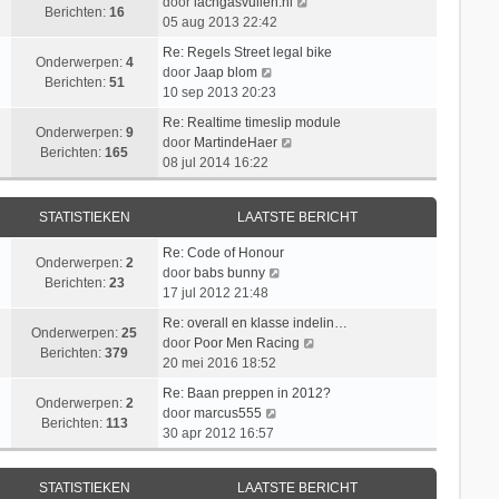
c
a
B
door
lachgasvullen.nl
t
j
Berichten:
16
h
a
e
05 aug 2013 22:42
e
k
t
t
k
b
l
Re: Regels Street legal bike
s
i
Onderwerpen:
4
e
B
a
door
Jaap blom
t
j
Berichten:
51
r
e
a
10 sep 2013 20:23
e
k
i
k
t
b
l
Re: Realtime timeslip module
c
i
s
Onderwerpen:
9
B
e
a
door
MartindeHaer
h
j
t
Berichten:
165
e
r
a
08 jul 2014 16:22
t
k
e
k
i
t
l
b
i
c
s
a
e
STATISTIEKEN
LAATSTE BERICHT
j
h
t
a
r
k
t
e
t
i
Re: Code of Honour
l
b
Onderwerpen:
2
s
c
B
door
babs bunny
a
e
Berichten:
23
t
h
e
17 jul 2012 21:48
a
r
e
t
k
t
i
Re: overall en klasse indelin…
b
i
Onderwerpen:
25
s
c
B
door
Poor Men Racing
e
j
Berichten:
379
t
h
e
20 mei 2016 18:52
r
k
e
t
k
i
l
Re: Baan preppen in 2012?
b
i
Onderwerpen:
2
c
B
a
door
marcus555
e
j
Berichten:
113
h
e
a
30 apr 2012 16:57
r
k
t
k
t
i
l
i
s
c
a
STATISTIEKEN
LAATSTE BERICHT
j
t