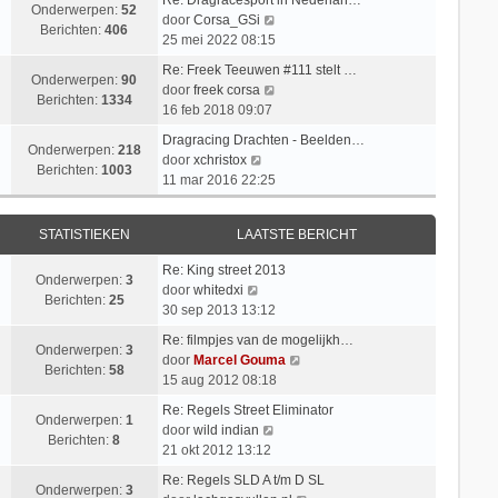
Onderwerpen:
52
B
door
Corsa_GSi
Berichten:
406
e
25 mei 2022 08:15
k
Re: Freek Teeuwen #111 stelt …
i
Onderwerpen:
90
B
door
freek corsa
j
Berichten:
1334
e
16 feb 2018 09:07
k
k
l
Dragracing Drachten - Beelden…
i
Onderwerpen:
218
B
a
door
xchristox
j
Berichten:
1003
e
a
11 mar 2016 22:25
k
k
t
l
i
s
a
STATISTIEKEN
LAATSTE BERICHT
j
t
a
k
e
t
Re: King street 2013
l
b
Onderwerpen:
3
B
s
door
whitedxi
a
e
Berichten:
25
e
t
30 sep 2013 13:12
a
r
k
e
t
i
Re: filmpjes van de mogelijkh…
i
b
Onderwerpen:
3
s
c
B
door
Marcel Gouma
j
e
Berichten:
58
t
h
e
15 aug 2012 08:18
k
r
e
t
k
l
i
Re: Regels Street Eliminator
b
i
Onderwerpen:
1
a
B
c
door
wild indian
e
j
Berichten:
8
a
e
h
21 okt 2012 13:12
r
k
t
k
t
i
l
Re: Regels SLD A t/m D SL
s
i
Onderwerpen:
3