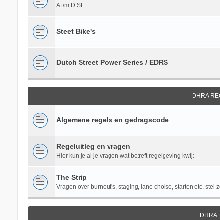
A t/m D SL
Steet Bike's
Dutch Street Power Series / EDRS
DHRA RE
Algemene regels en gedragscode
Regeluitleg en vragen
Hier kun je al je vragen wat betreft regelgeving kwijt
The Strip
Vragen over burnout's, staging, lane choise, starten etc. stel z
DHRA 