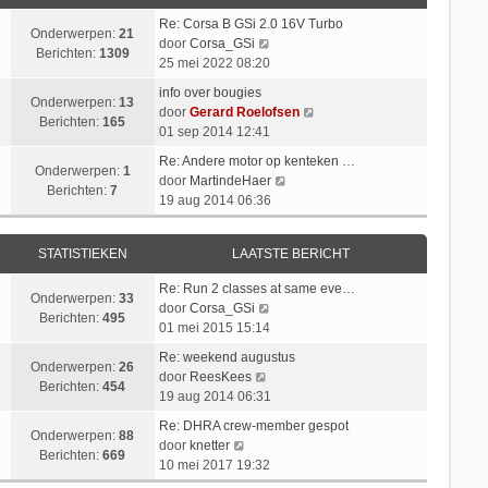
h
a
k
e
t
t
Re: Corsa B GSi 2.0 16V Turbo
l
b
Onderwerpen:
21
B
s
door
Corsa_GSi
a
e
Berichten:
1309
e
t
25 mei 2022 08:20
a
r
k
e
t
i
info over bougies
i
b
Onderwerpen:
13
s
c
B
door
Gerard Roelofsen
j
e
Berichten:
165
t
h
e
01 sep 2014 12:41
k
r
e
t
k
l
i
Re: Andere motor op kenteken …
b
i
Onderwerpen:
1
a
B
c
door
MartindeHaer
e
j
Berichten:
7
a
e
h
19 aug 2014 06:36
r
k
t
k
t
i
l
s
i
c
a
STATISTIEKEN
LAATSTE BERICHT
t
j
h
a
e
k
t
t
Re: Run 2 classes at same eve…
b
l
Onderwerpen:
33
B
s
door
Corsa_GSi
e
a
Berichten:
495
e
t
01 mei 2015 15:14
r
a
k
e
i
t
Re: weekend augustus
i
b
Onderwerpen:
26
B
c
s
door
ReesKees
j
e
Berichten:
454
e
h
t
19 aug 2014 06:31
k
r
k
t
e
l
i
Re: DHRA crew-member gespot
i
b
Onderwerpen:
88
B
a
c
door
knetter
j
e
Berichten:
669
e
a
h
10 mei 2017 19:32
k
r
k
t
t