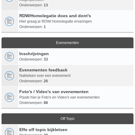
Onderwerpen:
13
RDW/Homolegatie does and dont's
Hier graag je RDW/ Homolegatie ervaringen
Onderwerpen:
1
Evenementen
Inschrijvingen
Onderwerpen:
33
Evenementen feedback
Nakletsen over een evenement
Onderwerpen:
26
Foto's / Video's van evenementen
Plaats hier je Foto's en Video's van evenementen
Onderwerpen:
88
Off Topic
Effe off topic bijkletsen