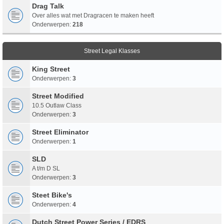
Drag Talk
Over alles wat met Dragracen te maken heeft
Onderwerpen:
218
Street Legal Klasses
King Street
Onderwerpen:
3
Street Modified
10.5 Outlaw Class
Onderwerpen:
3
Street Eliminator
Onderwerpen:
1
SLD
A t/m D SL
Onderwerpen:
3
Steet Bike's
Onderwerpen:
4
Dutch Street Power Series / EDRS