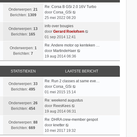
h
a
k
e
t
t
Re: Corsa B GSi 2.0 16V Turbo
l
b
Onderwerpen:
21
B
s
door
Corsa_GSi
a
e
Berichten:
1309
e
t
25 mei 2022 08:20
a
r
k
e
t
i
info over bougies
i
b
Onderwerpen:
13
s
c
B
door
Gerard Roelofsen
j
e
Berichten:
165
t
h
e
01 sep 2014 12:41
k
r
e
t
k
l
i
Re: Andere motor op kenteken …
b
i
Onderwerpen:
1
a
B
c
door
MartindeHaer
e
j
Berichten:
7
a
e
h
19 aug 2014 06:36
r
k
t
k
t
i
l
s
i
c
a
STATISTIEKEN
LAATSTE BERICHT
t
j
h
a
e
k
t
t
Re: Run 2 classes at same eve…
b
l
Onderwerpen:
33
B
s
door
Corsa_GSi
e
a
Berichten:
495
e
t
01 mei 2015 15:14
r
a
k
e
i
t
Re: weekend augustus
i
b
Onderwerpen:
26
B
c
s
door
ReesKees
j
e
Berichten:
454
e
h
t
19 aug 2014 06:31
k
r
k
t
e
l
i
Re: DHRA crew-member gespot
i
b
Onderwerpen:
88
B
a
c
door
knetter
j
e
Berichten:
669
e
a
h
10 mei 2017 19:32
k
r
k
t
t