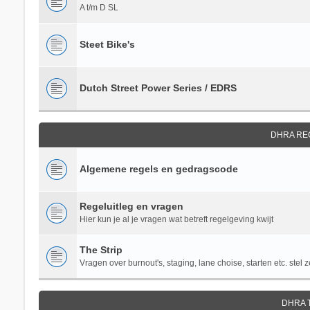
A t/m D SL
Steet Bike's
Dutch Street Power Series / EDRS
DHRA RE
Algemene regels en gedragscode
Regeluitleg en vragen
Hier kun je al je vragen wat betreft regelgeving kwijt
The Strip
Vragen over burnout's, staging, lane choise, starten etc. stel z
DHRA 