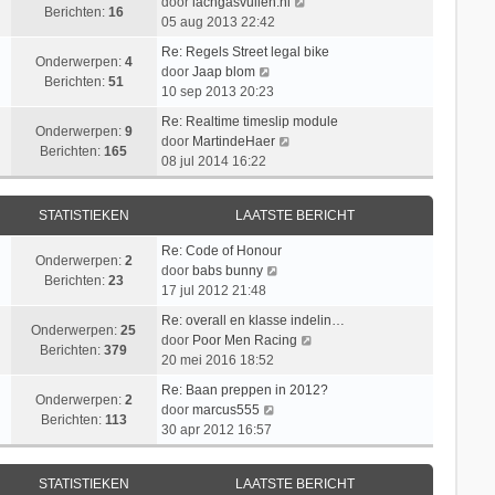
c
a
B
door
lachgasvullen.nl
t
j
Berichten:
16
h
a
e
05 aug 2013 22:42
e
k
t
t
k
b
l
Re: Regels Street legal bike
s
i
Onderwerpen:
4
e
B
a
door
Jaap blom
t
j
Berichten:
51
r
e
a
10 sep 2013 20:23
e
k
i
k
t
b
l
Re: Realtime timeslip module
c
i
s
Onderwerpen:
9
B
e
a
door
MartindeHaer
h
j
t
Berichten:
165
e
r
a
08 jul 2014 16:22
t
k
e
k
i
t
l
b
i
c
s
a
e
STATISTIEKEN
LAATSTE BERICHT
j
h
t
a
r
k
t
e
t
i
Re: Code of Honour
l
b
Onderwerpen:
2
s
c
B
door
babs bunny
a
e
Berichten:
23
t
h
e
17 jul 2012 21:48
a
r
e
t
k
t
i
Re: overall en klasse indelin…
b
i
Onderwerpen:
25
s
c
B
door
Poor Men Racing
e
j
Berichten:
379
t
h
e
20 mei 2016 18:52
r
k
e
t
k
i
l
Re: Baan preppen in 2012?
b
i
Onderwerpen:
2
c
B
a
door
marcus555
e
j
Berichten:
113
h
e
a
30 apr 2012 16:57
r
k
t
k
t
i
l
i
s
c
a
STATISTIEKEN
LAATSTE BERICHT
j
t