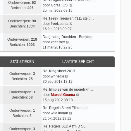
Onderwerpen:
52
B
door
Corsa_GSi
Berichten:
406
e
25 mei 2022 08:15
k
Re: Freek Teeuwen #111 stelt …
i
Onderwerpen:
90
B
door
freek corsa
j
Berichten:
1334
e
16 feb 2018 09:07
k
k
l
Dragracing Drachten - Beelden…
i
Onderwerpen:
218
B
a
door
xchristox
j
Berichten:
1003
e
a
11 mar 2016 22:25
k
k
t
l
i
s
a
STATISTIEKEN
LAATSTE BERICHT
j
t
a
k
e
t
Re: King street 2013
l
b
Onderwerpen:
3
B
s
door
whitedxi
a
e
Berichten:
25
e
t
30 sep 2013 13:12
a
r
k
e
t
i
Re: filmpjes van de mogelijkh…
i
b
Onderwerpen:
3
s
c
B
door
Marcel Gouma
j
e
Berichten:
58
t
h
e
15 aug 2012 08:18
k
r
e
t
k
l
i
Re: Regels Street Eliminator
b
i
Onderwerpen:
1
a
B
c
door
wild indian
e
j
Berichten:
8
a
e
h
21 okt 2012 13:12
r
k
t
k
t
i
l
Re: Regels SLD A t/m D SL
s
i
Onderwerpen:
3