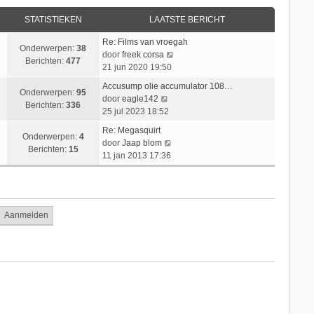
l
i
i
s
a
c
STATISTIEKEN
LAATSTE BERICHT
j
t
a
h
k
e
t
t
Re: Films van vroegah
l
b
Onderwerpen:
38
s
B
door
freek corsa
a
e
Berichten:
477
t
e
21 jun 2020 19:50
a
r
e
k
t
i
Accusump olie accumulator 108…
b
i
Onderwerpen:
95
s
B
c
door
eagle142
e
j
Berichten:
336
t
e
h
25 jul 2023 18:52
r
k
e
k
t
i
l
Re: Megasquirt
b
i
Onderwerpen:
4
c
B
a
door
Jaap blom
e
j
Berichten:
15
h
e
a
11 jan 2013 17:36
r
k
t
k
t
i
l
i
s
c
a
j
t
h
a
k
e
t
t
l
b
s
a
e
t
a
r
e
t
i
b
s
c
e
t
h
r
e
t
i
b
c