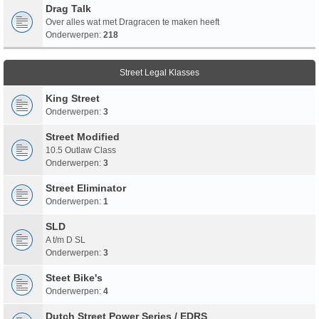
Drag Talk
Over alles wat met Dragracen te maken heeft
Onderwerpen:
218
Street Legal Klasses
King Street
Onderwerpen:
3
Street Modified
10.5 Outlaw Class
Onderwerpen:
3
Street Eliminator
Onderwerpen:
1
SLD
A t/m D SL
Onderwerpen:
3
Steet Bike's
Onderwerpen:
4
Dutch Street Power Series / EDRS