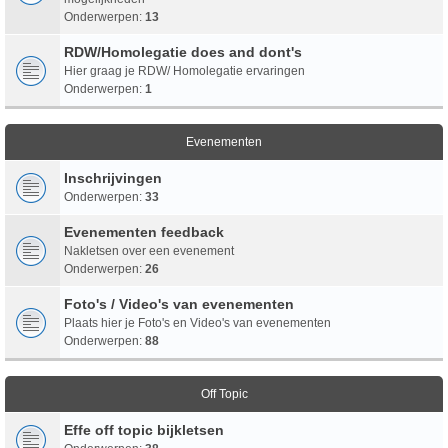
Onderwerpen:
13
RDW/Homolegatie does and dont's
Hier graag je RDW/ Homolegatie ervaringen
Onderwerpen:
1
Evenementen
Inschrijvingen
Onderwerpen:
33
Evenementen feedback
Nakletsen over een evenement
Onderwerpen:
26
Foto's / Video's van evenementen
Plaats hier je Foto's en Video's van evenementen
Onderwerpen:
88
Off Topic
Effe off topic bijkletsen