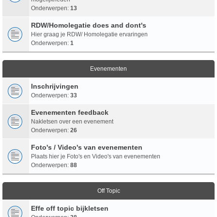
Onderwerpen:
13
RDW/Homolegatie does and dont's
Hier graag je RDW/ Homolegatie ervaringen
Onderwerpen:
1
Evenementen
Inschrijvingen
Onderwerpen:
33
Evenementen feedback
Nakletsen over een evenement
Onderwerpen:
26
Foto's / Video's van evenementen
Plaats hier je Foto's en Video's van evenementen
Onderwerpen:
88
Off Topic
Effe off topic bijkletsen