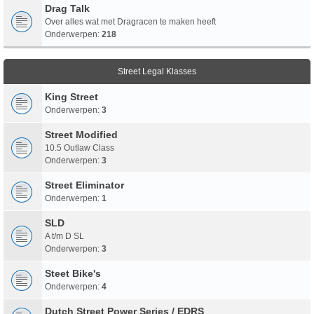
Drag Talk
Over alles wat met Dragracen te maken heeft
Onderwerpen:
218
Street Legal Klasses
King Street
Onderwerpen:
3
Street Modified
10.5 Outlaw Class
Onderwerpen:
3
Street Eliminator
Onderwerpen:
1
SLD
A t/m D SL
Onderwerpen:
3
Steet Bike's
Onderwerpen:
4
Dutch Street Power Series / EDRS