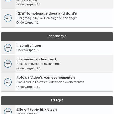
Onderwerpen:
13
RDW/Homolegatie does and dont's
Hier graag je RDW/ Homolegatie ervaringen
Onderwerpen:
1
Evenementen
Inschrijvingen
Onderwerpen:
33
Evenementen feedback
Nakletsen over een evenement
Onderwerpen:
26
Foto's / Video's van evenementen
Plaats hier je Foto's en Video's van evenementen
Onderwerpen:
88
Off Topic
Effe off topic bijkletsen