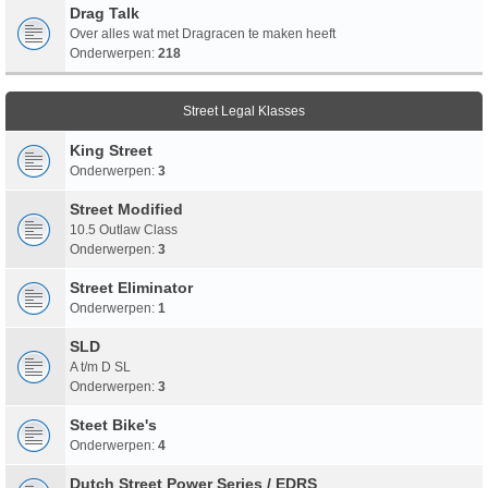
Drag Talk
Over alles wat met Dragracen te maken heeft
Onderwerpen:
218
Street Legal Klasses
King Street
Onderwerpen:
3
Street Modified
10.5 Outlaw Class
Onderwerpen:
3
Street Eliminator
Onderwerpen:
1
SLD
A t/m D SL
Onderwerpen:
3
Steet Bike's
Onderwerpen:
4
Dutch Street Power Series / EDRS