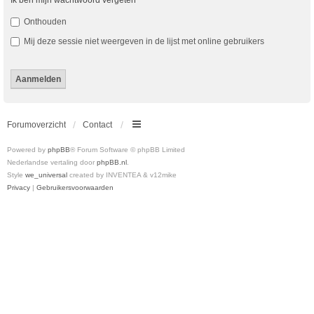
Ik ben mijn wachtwoord vergeten
Onthouden
Mij deze sessie niet weergeven in de lijst met online gebruikers
Forumoverzicht
Contact
Powered by
phpBB
® Forum Software © phpBB Limited
Nederlandse vertaling door
phpBB.nl
.
Style
we_universal
created by INVENTEA & v12mike
Privacy
|
Gebruikersvoorwaarden