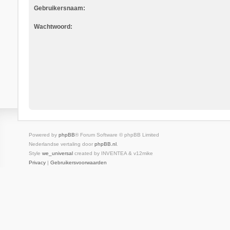
Gebruikersnaam:
Wachtwoord:
Powered by
phpBB
® Forum Software © phpBB Limited
Nederlandse vertaling door
phpBB.nl
.
Style
we_universal
created by INVENTEA & v12mike
Privacy
|
Gebruikersvoorwaarden