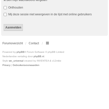
Ik ben mijn wachtwoord vergeten
Onthouden
Mij deze sessie niet weergeven in de lijst met online gebruikers
Forumoverzicht
Contact
Powered by
phpBB
® Forum Software © phpBB Limited
Nederlandse vertaling door
phpBB.nl
.
Style
we_universal
created by INVENTEA & v12mike
Privacy
|
Gebruikersvoorwaarden