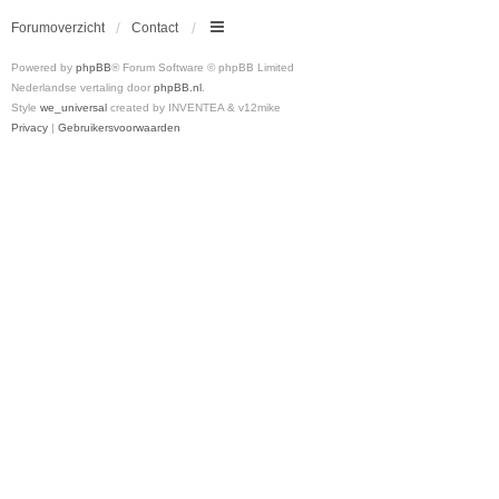
Forumoverzicht
Contact
Powered by
phpBB
® Forum Software © phpBB Limited
Nederlandse vertaling door
phpBB.nl
.
Style
we_universal
created by INVENTEA & v12mike
Privacy
|
Gebruikersvoorwaarden