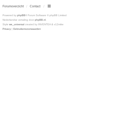
Forumoverzicht
Contact
Powered by
phpBB
® Forum Software © phpBB Limited
Nederlandse vertaling door
phpBB.nl
.
Style
we_universal
created by INVENTEA & v12mike
Privacy
|
Gebruikersvoorwaarden