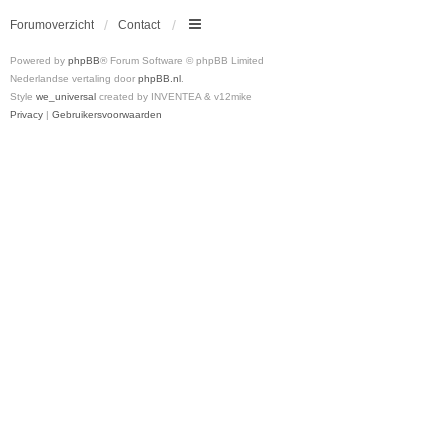
Forumoverzicht
Contact
Powered by
phpBB
® Forum Software © phpBB Limited
Nederlandse vertaling door
phpBB.nl
.
Style
we_universal
created by INVENTEA & v12mike
Privacy
|
Gebruikersvoorwaarden