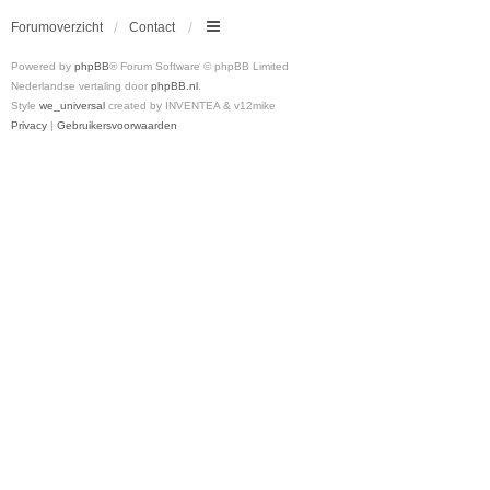
Forumoverzicht
Contact
Powered by
phpBB
® Forum Software © phpBB Limited
Nederlandse vertaling door
phpBB.nl
.
Style
we_universal
created by INVENTEA & v12mike
Privacy
|
Gebruikersvoorwaarden