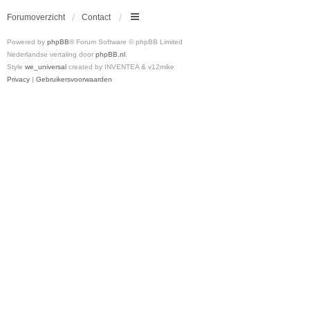
Forumoverzicht
Contact
Powered by
phpBB
® Forum Software © phpBB Limited
Nederlandse vertaling door
phpBB.nl
.
Style
we_universal
created by INVENTEA & v12mike
Privacy
|
Gebruikersvoorwaarden