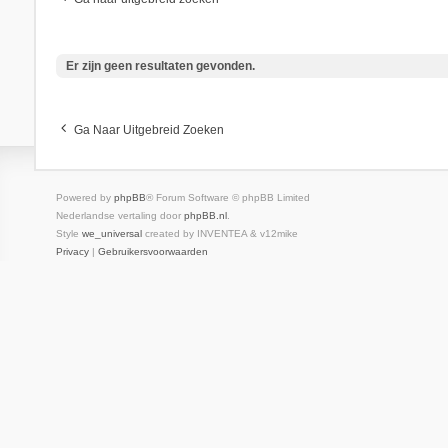
Er zijn geen resultaten gevonden.
Ga Naar Uitgebreid Zoeken
Powered by
phpBB
® Forum Software © phpBB Limited
Nederlandse vertaling door
phpBB.nl
.
Style
we_universal
created by INVENTEA & v12mike
Privacy
|
Gebruikersvoorwaarden