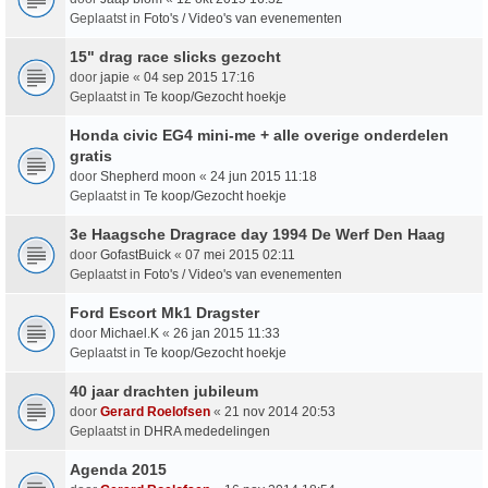
Geplaatst in
Foto's / Video's van evenementen
15" drag race slicks gezocht
door
japie
«
04 sep 2015 17:16
Geplaatst in
Te koop/Gezocht hoekje
Honda civic EG4 mini-me + alle overige onderdelen
gratis
door
Shepherd moon
«
24 jun 2015 11:18
Geplaatst in
Te koop/Gezocht hoekje
3e Haagsche Dragrace day 1994 De Werf Den Haag
door
GofastBuick
«
07 mei 2015 02:11
Geplaatst in
Foto's / Video's van evenementen
Ford Escort Mk1 Dragster
door
Michael.K
«
26 jan 2015 11:33
Geplaatst in
Te koop/Gezocht hoekje
40 jaar drachten jubileum
door
Gerard Roelofsen
«
21 nov 2014 20:53
Geplaatst in
DHRA mededelingen
Agenda 2015