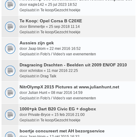
door
eagle142
«
25 jul 2023 18:52
Geplaatst in
Te koop/Gezocht hoekje
Te Koop: Opel Corsa B C20XE
door
Bimmertje
«
25 sep 2018 11:14
Geplaatst in
Te koop/Gezocht hoekje
Aussies zijn gek
door
Jaap blom
«
22 mei 2016 16:52
Geplaatst in
Foto's / Video's van evenementen
Dragracing Drachten - Beelden uit 2009 EN/OF 2010
door
xchristox
«
11 mar 2016 22:25
Geplaatst in
Drag Talk
NitrOlympX 2015 Pictures at www.julianhunt.net
door
Julian Hunt
«
08 mar 2016 14:59
Geplaatst in
Foto's / Video's van evenementen
1000+pk Dart B20 Civic EG + dogbox
door
Private-Bryce
«
15 feb 2016 21:00
Geplaatst in
Te koop/Gezocht hoekje
boertje concureert met AH bezorgservice
door
Jaap blom
«
12 okt 2015 16:32