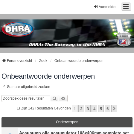
Aanmelden
Forumoverzicht
Zoek
Onbeantwoorde onderwerpen
Onbeantwoorde onderwerpen
Ga naar uitgebreid zoeken
Zoek
Uitgebreid Zoeken
1
2
3
4
5
6
Volgend
Er Zijn 142 Resultaten Gevonden
Onderwerpen
Accusump olie accumulator 108x406mm complete set