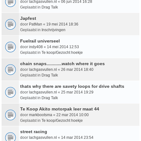
door
lachgasvullen.nl
«
06 jun 2014 16:28
Geplaatst in
Drag Talk
Japfest
door
PatMan
«
19 mei 2014 18:36
Geplaatst in
Inschrijvingen
Fuelrail universeel
door
indy408
«
14 mei 2014 12:53
Geplaatst in
Te koop/Gezocht hoekje
chain snaps............watch where it goes
door
lachgasvullen.nl
«
26 mar 2014 18:40
Geplaatst in
Drag Talk
thats why there are savety loops for drive shafts
door
lachgasvullen.nl
«
25 mar 2014 19:29
Geplaatst in
Drag Talk
Te Koop Akito motorpak leer maat 44
door
markbootsma
«
22 mar 2014 10:00
Geplaatst in
Te koop/Gezocht hoekje
street racing
door
lachgasvullen.nl
«
14 mar 2014 23:54