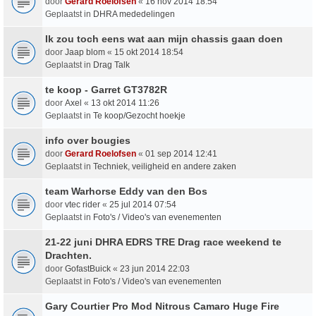
door
Gerard Roelofsen
«
16 nov 2014 18:54
Geplaatst in
DHRA mededelingen
Ik zou toch eens wat aan mijn chassis gaan doen
door
Jaap blom
«
15 okt 2014 18:54
Geplaatst in
Drag Talk
te koop - Garret GT3782R
door
Axel
«
13 okt 2014 11:26
Geplaatst in
Te koop/Gezocht hoekje
info over bougies
door
Gerard Roelofsen
«
01 sep 2014 12:41
Geplaatst in
Techniek, veiligheid en andere zaken
team Warhorse Eddy van den Bos
door
vtec rider
«
25 jul 2014 07:54
Geplaatst in
Foto's / Video's van evenementen
21-22 juni DHRA EDRS TRE Drag race weekend te
Drachten.
door
GofastBuick
«
23 jun 2014 22:03
Geplaatst in
Foto's / Video's van evenementen
Gary Courtier Pro Mod Nitrous Camaro Huge Fire