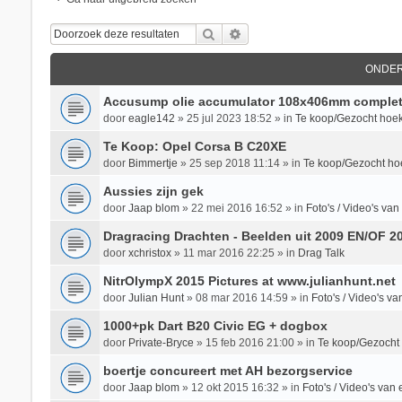
Zoek
Uitgebreid Zoeken
ONDE
Accusump olie accumulator 108x406mm complet
door
eagle142
»
25 jul 2023 18:52
» in
Te koop/Gezocht hoek
Te Koop: Opel Corsa B C20XE
door
Bimmertje
»
25 sep 2018 11:14
» in
Te koop/Gezocht ho
Aussies zijn gek
door
Jaap blom
»
22 mei 2016 16:52
» in
Foto's / Video's v
Dragracing Drachten - Beelden uit 2009 EN/OF 2
door
xchristox
»
11 mar 2016 22:25
» in
Drag Talk
NitrOlympX 2015 Pictures at www.julianhunt.net
door
Julian Hunt
»
08 mar 2016 14:59
» in
Foto's / Video's 
1000+pk Dart B20 Civic EG + dogbox
door
Private-Bryce
»
15 feb 2016 21:00
» in
Te koop/Gezocht
boertje concureert met AH bezorgservice
door
Jaap blom
»
12 okt 2015 16:32
» in
Foto's / Video's va