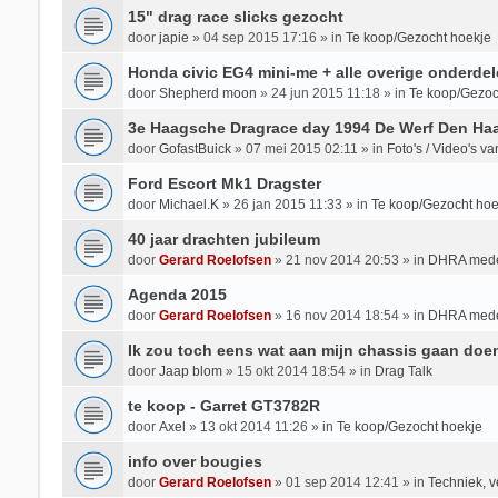
15" drag race slicks gezocht
door
japie
»
04 sep 2015 17:16
» in
Te koop/Gezocht hoekje
Honda civic EG4 mini-me + alle overige onderdel
door
Shepherd moon
»
24 jun 2015 11:18
» in
Te koop/Gezoc
3e Haagsche Dragrace day 1994 De Werf Den Ha
door
GofastBuick
»
07 mei 2015 02:11
» in
Foto's / Video's 
Ford Escort Mk1 Dragster
door
Michael.K
»
26 jan 2015 11:33
» in
Te koop/Gezocht hoe
40 jaar drachten jubileum
door
Gerard Roelofsen
»
21 nov 2014 20:53
» in
DHRA mede
Agenda 2015
door
Gerard Roelofsen
»
16 nov 2014 18:54
» in
DHRA mede
Ik zou toch eens wat aan mijn chassis gaan doe
door
Jaap blom
»
15 okt 2014 18:54
» in
Drag Talk
te koop - Garret GT3782R
door
Axel
»
13 okt 2014 11:26
» in
Te koop/Gezocht hoekje
info over bougies
door
Gerard Roelofsen
»
01 sep 2014 12:41
» in
Techniek, v