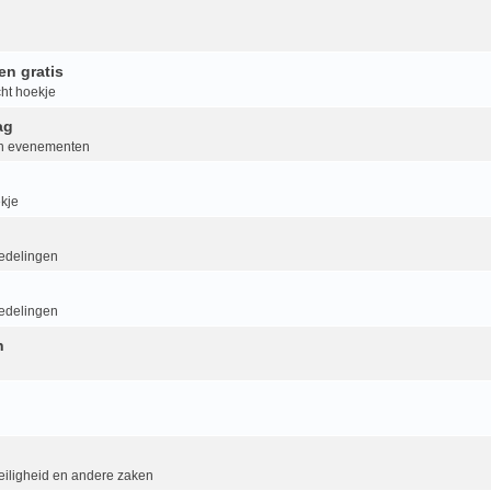
en gratis
ht hoekje
ag
van evenementen
kje
delingen
delingen
n
eiligheid en andere zaken