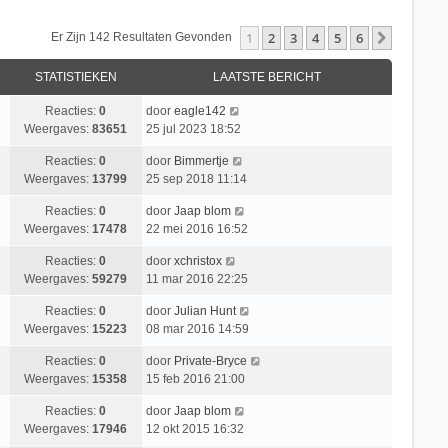
1
2
3
4
5
6
Volgend
Er Zijn 142 Resultaten Gevonden
STATISTIEKEN
LAATSTE BERICHT
Reacties:
0
door
eagle142
Weergaves:
83651
25 jul 2023 18:52
Reacties:
0
door
Bimmertje
Weergaves:
13799
25 sep 2018 11:14
Reacties:
0
door
Jaap blom
Weergaves:
17478
22 mei 2016 16:52
Reacties:
0
door
xchristox
Weergaves:
59279
11 mar 2016 22:25
Reacties:
0
door
Julian Hunt
Weergaves:
15223
08 mar 2016 14:59
Reacties:
0
door
Private-Bryce
Weergaves:
15358
15 feb 2016 21:00
Reacties:
0
door
Jaap blom
Weergaves:
17946
12 okt 2015 16:32