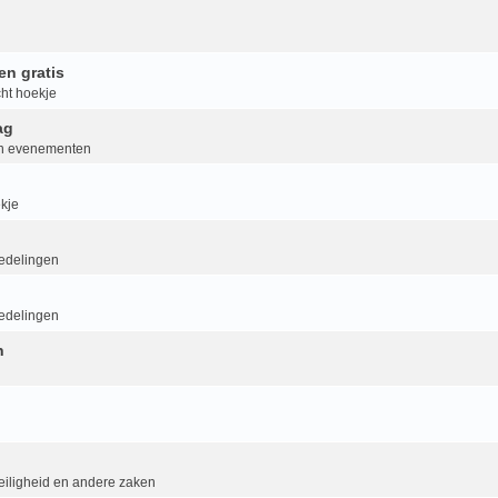
en gratis
ht hoekje
ag
van evenementen
kje
delingen
delingen
n
eiligheid en andere zaken