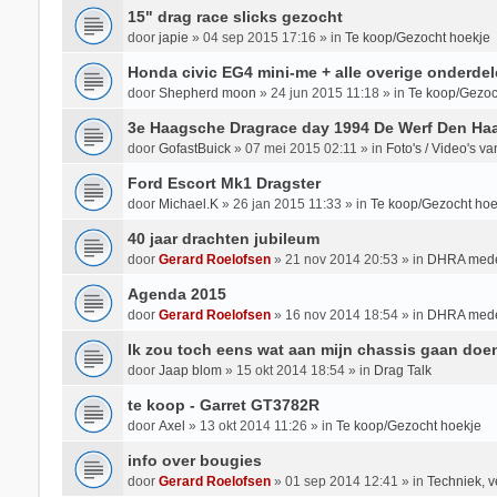
15" drag race slicks gezocht
door
japie
»
04 sep 2015 17:16
» in
Te koop/Gezocht hoekje
Honda civic EG4 mini-me + alle overige onderdel
door
Shepherd moon
»
24 jun 2015 11:18
» in
Te koop/Gezoc
3e Haagsche Dragrace day 1994 De Werf Den Ha
door
GofastBuick
»
07 mei 2015 02:11
» in
Foto's / Video's 
Ford Escort Mk1 Dragster
door
Michael.K
»
26 jan 2015 11:33
» in
Te koop/Gezocht hoe
40 jaar drachten jubileum
door
Gerard Roelofsen
»
21 nov 2014 20:53
» in
DHRA mede
Agenda 2015
door
Gerard Roelofsen
»
16 nov 2014 18:54
» in
DHRA mede
Ik zou toch eens wat aan mijn chassis gaan doe
door
Jaap blom
»
15 okt 2014 18:54
» in
Drag Talk
te koop - Garret GT3782R
door
Axel
»
13 okt 2014 11:26
» in
Te koop/Gezocht hoekje
info over bougies
door
Gerard Roelofsen
»
01 sep 2014 12:41
» in
Techniek, v