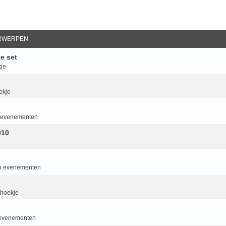
RWERPEN
e set
je
ekje
an evenementen
010
van evenementen
 hoekje
n evenementen