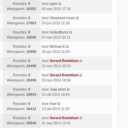
Reacties:
0
door
japie
Weergaves:
16381
04 sep 2015 17:16
Reacties:
0
door
Shepherd moon
Weergaves:
17963
24 jun 2015 11:18
Reacties:
0
door
GofastBuick
Weergaves:
32095
07 mei 2015 02:11
Reacties:
0
door
Michael.K
Weergaves:
16406
26 jan 2015 11:33
Reacties:
0
door
Gerard Roelofsen
Weergaves:
24490
21 nov 2014 20:53
Reacties:
0
door
Gerard Roelofsen
Weergaves:
20499
16 nov 2014 18:54
Reacties:
0
door
Jaap blom
Weergaves:
19924
15 okt 2014 18:54
Reacties:
0
door
Axel
Weergaves:
16412
13 okt 2014 11:26
Reacties:
0
door
Gerard Roelofsen
Weergaves:
59944
01 sep 2014 12:41