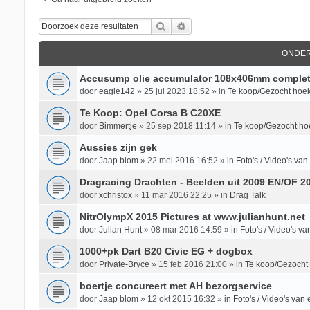
Zoek
Uitgebreid Zoeken
ONDE
Accusump olie accumulator 108x406mm complet
door
eagle142
»
25 jul 2023 18:52
» in
Te koop/Gezocht hoek
Te Koop: Opel Corsa B C20XE
door
Bimmertje
»
25 sep 2018 11:14
» in
Te koop/Gezocht ho
Aussies zijn gek
door
Jaap blom
»
22 mei 2016 16:52
» in
Foto's / Video's v
Dragracing Drachten - Beelden uit 2009 EN/OF 2
door
xchristox
»
11 mar 2016 22:25
» in
Drag Talk
NitrOlympX 2015 Pictures at www.julianhunt.net
door
Julian Hunt
»
08 mar 2016 14:59
» in
Foto's / Video's 
1000+pk Dart B20 Civic EG + dogbox
door
Private-Bryce
»
15 feb 2016 21:00
» in
Te koop/Gezocht
boertje concureert met AH bezorgservice
door
Jaap blom
»
12 okt 2015 16:32
» in
Foto's / Video's va