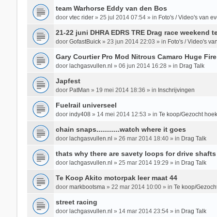
team Warhorse Eddy van den Bos
door
vtec rider
»
25 jul 2014 07:54
» in
Foto's / Video's van 
21-22 juni DHRA EDRS TRE Drag race weekend te
door
GofastBuick
»
23 jun 2014 22:03
» in
Foto's / Video's v
Gary Courtier Pro Mod Nitrous Camaro Huge Fire
door
lachgasvullen.nl
»
06 jun 2014 16:28
» in
Drag Talk
Japfest
door
PatMan
»
19 mei 2014 18:36
» in
Inschrijvingen
Fuelrail universeel
door
indy408
»
14 mei 2014 12:53
» in
Te koop/Gezocht hoek
chain snaps............watch where it goes
door
lachgasvullen.nl
»
26 mar 2014 18:40
» in
Drag Talk
thats why there are savety loops for drive shafts
door
lachgasvullen.nl
»
25 mar 2014 19:29
» in
Drag Talk
Te Koop Akito motorpak leer maat 44
door
markbootsma
»
22 mar 2014 10:00
» in
Te koop/Gezocht
street racing
door
lachgasvullen.nl
»
14 mar 2014 23:54
» in
Drag Talk