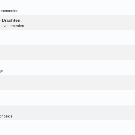
evenementen
 Drachten.
an evenementen
je
 hoekje