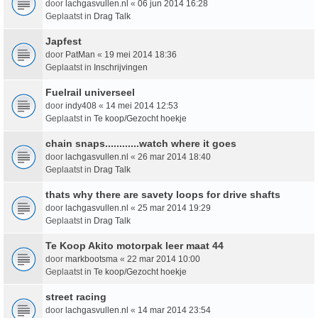
door
lachgasvullen.nl
«
06 jun 2014 16:28
Geplaatst in
Drag Talk
Japfest
door
PatMan
«
19 mei 2014 18:36
Geplaatst in
Inschrijvingen
Fuelrail universeel
door
indy408
«
14 mei 2014 12:53
Geplaatst in
Te koop/Gezocht hoekje
chain snaps............watch where it goes
door
lachgasvullen.nl
«
26 mar 2014 18:40
Geplaatst in
Drag Talk
thats why there are savety loops for drive shafts
door
lachgasvullen.nl
«
25 mar 2014 19:29
Geplaatst in
Drag Talk
Te Koop Akito motorpak leer maat 44
door
markbootsma
«
22 mar 2014 10:00
Geplaatst in
Te koop/Gezocht hoekje
street racing
door
lachgasvullen.nl
«
14 mar 2014 23:54