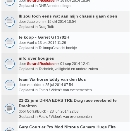
door
Gerard Roelofsen
«
16 nov 2014 18:54
Geplaatst in
DHRA mededelingen
Ik zou toch eens wat aan mijn chassis gaan doen
door
Jaap blom
«
15 okt 2014 18:54
Geplaatst in
Drag Talk
te koop - Garret GT3782R
door
Axel
«
13 okt 2014 11:26
Geplaatst in
Te koop/Gezocht hoekje
info over bougies
door
Gerard Roelofsen
«
01 sep 2014 12:41
Geplaatst in
Techniek, veiligheid en andere zaken
team Warhorse Eddy van den Bos
door
vtec rider
«
25 jul 2014 07:54
Geplaatst in
Foto's / Video's van evenementen
21-22 juni DHRA EDRS TRE Drag race weekend te
Drachten.
door
GofastBuick
«
23 jun 2014 22:03
Geplaatst in
Foto's / Video's van evenementen
Gary Courtier Pro Mod Nitrous Camaro Huge Fire