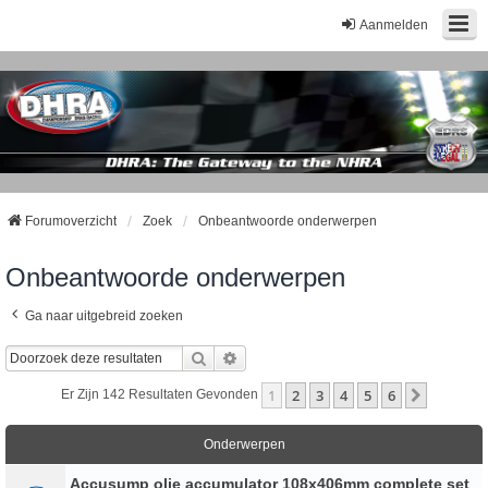
Aanmelden
Forumoverzicht
Zoek
Onbeantwoorde onderwerpen
Onbeantwoorde onderwerpen
Ga naar uitgebreid zoeken
Zoek
Uitgebreid Zoeken
1
2
3
4
5
6
Volgend
Er Zijn 142 Resultaten Gevonden
Onderwerpen
Accusump olie accumulator 108x406mm complete set