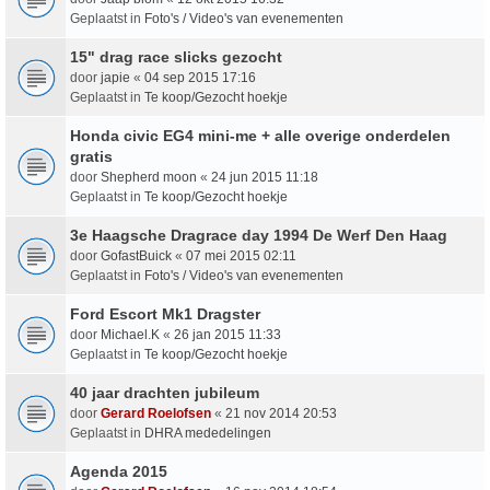
Geplaatst in
Foto's / Video's van evenementen
15" drag race slicks gezocht
door
japie
«
04 sep 2015 17:16
Geplaatst in
Te koop/Gezocht hoekje
Honda civic EG4 mini-me + alle overige onderdelen
gratis
door
Shepherd moon
«
24 jun 2015 11:18
Geplaatst in
Te koop/Gezocht hoekje
3e Haagsche Dragrace day 1994 De Werf Den Haag
door
GofastBuick
«
07 mei 2015 02:11
Geplaatst in
Foto's / Video's van evenementen
Ford Escort Mk1 Dragster
door
Michael.K
«
26 jan 2015 11:33
Geplaatst in
Te koop/Gezocht hoekje
40 jaar drachten jubileum
door
Gerard Roelofsen
«
21 nov 2014 20:53
Geplaatst in
DHRA mededelingen
Agenda 2015