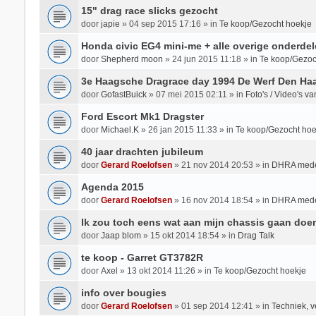
15" drag race slicks gezocht
door
japie
»
04 sep 2015 17:16
» in
Te koop/Gezocht hoekje
Honda civic EG4 mini-me + alle overige onderdel
door
Shepherd moon
»
24 jun 2015 11:18
» in
Te koop/Gezoc
3e Haagsche Dragrace day 1994 De Werf Den Ha
door
GofastBuick
»
07 mei 2015 02:11
» in
Foto's / Video's 
Ford Escort Mk1 Dragster
door
Michael.K
»
26 jan 2015 11:33
» in
Te koop/Gezocht hoe
40 jaar drachten jubileum
door
Gerard Roelofsen
»
21 nov 2014 20:53
» in
DHRA mede
Agenda 2015
door
Gerard Roelofsen
»
16 nov 2014 18:54
» in
DHRA mede
Ik zou toch eens wat aan mijn chassis gaan doe
door
Jaap blom
»
15 okt 2014 18:54
» in
Drag Talk
te koop - Garret GT3782R
door
Axel
»
13 okt 2014 11:26
» in
Te koop/Gezocht hoekje
info over bougies
door
Gerard Roelofsen
»
01 sep 2014 12:41
» in
Techniek, v