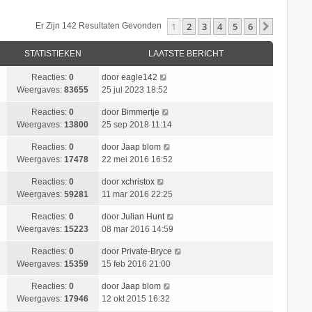
1
2
3
4
5
6
Volgend
Er Zijn 142 Resultaten Gevonden
STATISTIEKEN
LAATSTE BERICHT
Reacties:
0
door
eagle142
Weergaves:
83655
25 jul 2023 18:52
Reacties:
0
door
Bimmertje
Weergaves:
13800
25 sep 2018 11:14
Reacties:
0
door
Jaap blom
Weergaves:
17478
22 mei 2016 16:52
Reacties:
0
door
xchristox
Weergaves:
59281
11 mar 2016 22:25
Reacties:
0
door
Julian Hunt
Weergaves:
15223
08 mar 2016 14:59
Reacties:
0
door
Private-Bryce
Weergaves:
15359
15 feb 2016 21:00
Reacties:
0
door
Jaap blom
Weergaves:
17946
12 okt 2015 16:32