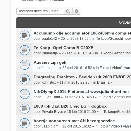
Zoek
Uitgebreid Zoeken
ONDE
Accusump olie accumulator 108x406mm complet
door
eagle142
»
25 jul 2023 18:52
» in
Te koop/Gezocht hoek
Te Koop: Opel Corsa B C20XE
door
Bimmertje
»
25 sep 2018 11:14
» in
Te koop/Gezocht ho
Aussies zijn gek
door
Jaap blom
»
22 mei 2016 16:52
» in
Foto's / Video's v
Dragracing Drachten - Beelden uit 2009 EN/OF 2
door
xchristox
»
11 mar 2016 22:25
» in
Drag Talk
NitrOlympX 2015 Pictures at www.julianhunt.net
door
Julian Hunt
»
08 mar 2016 14:59
» in
Foto's / Video's 
1000+pk Dart B20 Civic EG + dogbox
door
Private-Bryce
»
15 feb 2016 21:00
» in
Te koop/Gezocht
boertje concureert met AH bezorgservice
door
Jaap blom
»
12 okt 2015 16:32
» in
Foto's / Video's va