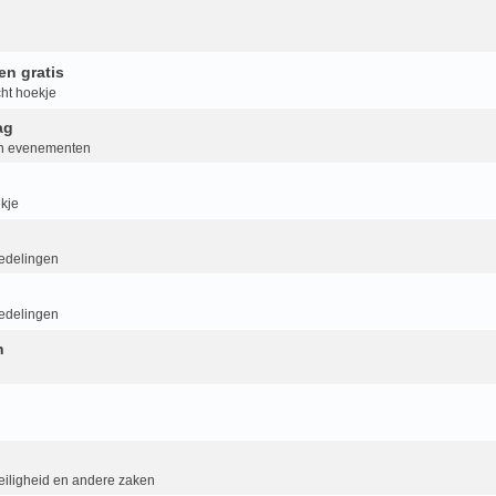
en gratis
ht hoekje
ag
van evenementen
kje
delingen
delingen
n
eiligheid en andere zaken