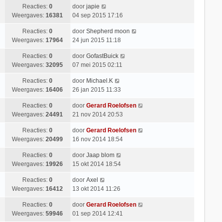
Reacties:
0
door
japie
Weergaves:
16381
04 sep 2015 17:16
Reacties:
0
door
Shepherd moon
Weergaves:
17964
24 jun 2015 11:18
Reacties:
0
door
GofastBuick
Weergaves:
32095
07 mei 2015 02:11
Reacties:
0
door
Michael.K
Weergaves:
16406
26 jan 2015 11:33
Reacties:
0
door
Gerard Roelofsen
Weergaves:
24491
21 nov 2014 20:53
Reacties:
0
door
Gerard Roelofsen
Weergaves:
20499
16 nov 2014 18:54
Reacties:
0
door
Jaap blom
Weergaves:
19926
15 okt 2014 18:54
Reacties:
0
door
Axel
Weergaves:
16412
13 okt 2014 11:26
Reacties:
0
door
Gerard Roelofsen
Weergaves:
59946
01 sep 2014 12:41