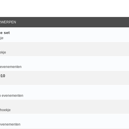
RWERPEN
e set
je
ekje
an evenementen
010
van evenementen
 hoekje
n evenementen