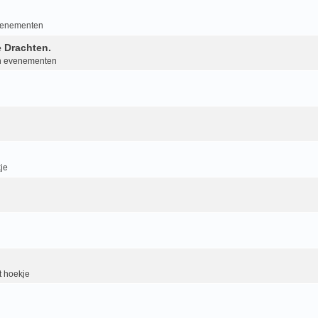
evenementen
 Drachten.
an evenementen
je
 hoekje