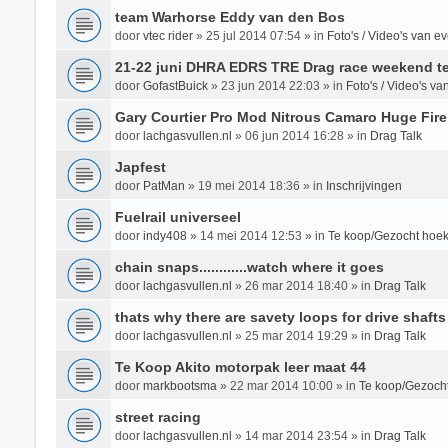
team Warhorse Eddy van den Bos
door
vtec rider
»
25 jul 2014 07:54
» in
Foto's / Video's van 
21-22 juni DHRA EDRS TRE Drag race weekend te
door
GofastBuick
»
23 jun 2014 22:03
» in
Foto's / Video's v
Gary Courtier Pro Mod Nitrous Camaro Huge Fire
door
lachgasvullen.nl
»
06 jun 2014 16:28
» in
Drag Talk
Japfest
door
PatMan
»
19 mei 2014 18:36
» in
Inschrijvingen
Fuelrail universeel
door
indy408
»
14 mei 2014 12:53
» in
Te koop/Gezocht hoek
chain snaps............watch where it goes
door
lachgasvullen.nl
»
26 mar 2014 18:40
» in
Drag Talk
thats why there are savety loops for drive shafts
door
lachgasvullen.nl
»
25 mar 2014 19:29
» in
Drag Talk
Te Koop Akito motorpak leer maat 44
door
markbootsma
»
22 mar 2014 10:00
» in
Te koop/Gezocht
street racing
door
lachgasvullen.nl
»
14 mar 2014 23:54
» in
Drag Talk