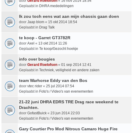
door
Gerard Roelofsen
«
16 nov 2014 18:54
Geplaatst in
DHRA mededelingen
Ik zou toch eens wat aan mijn chassis gaan doen
door
Jaap blom
«
15 okt 2014 18:54
Geplaatst in
Drag Talk
te koop - Garret GT3782R
door
Axel
«
13 okt 2014 11:26
Geplaatst in
Te koop/Gezocht hoekje
info over bougies
door
Gerard Roelofsen
«
01 sep 2014 12:41
Geplaatst in
Techniek, veiligheid en andere zaken
team Warhorse Eddy van den Bos
door
vtec rider
«
25 jul 2014 07:54
Geplaatst in
Foto's / Video's van evenementen
21-22 juni DHRA EDRS TRE Drag race weekend te
Drachten.
door
GofastBuick
«
23 jun 2014 22:03
Geplaatst in
Foto's / Video's van evenementen
Gary Courtier Pro Mod Nitrous Camaro Huge Fire