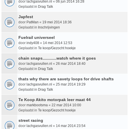
door
lachgasvullen.nl
«
06 jun 2014 16:28
Geplaatst in
Drag Talk
Japfest
door
PatMan
«
19 mei 2014 18:36
Geplaatst in
Inschrijvingen
Fuelrail universeel
door
indy408
«
14 mei 2014 12:53
Geplaatst in
Te koop/Gezocht hoekje
chain snaps............watch where it goes
door
lachgasvullen.nl
«
26 mar 2014 18:40
Geplaatst in
Drag Talk
thats why there are savety loops for drive shafts
door
lachgasvullen.nl
«
25 mar 2014 19:29
Geplaatst in
Drag Talk
Te Koop Akito motorpak leer maat 44
door
markbootsma
«
22 mar 2014 10:00
Geplaatst in
Te koop/Gezocht hoekje
street racing
door
lachgasvullen.nl
«
14 mar 2014 23:54