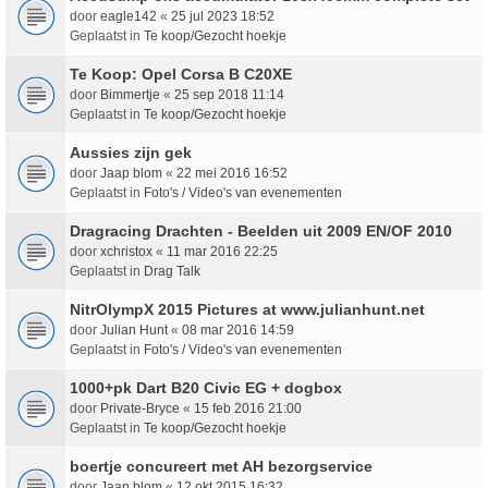
door
eagle142
«
25 jul 2023 18:52
Geplaatst in
Te koop/Gezocht hoekje
Te Koop: Opel Corsa B C20XE
door
Bimmertje
«
25 sep 2018 11:14
Geplaatst in
Te koop/Gezocht hoekje
Aussies zijn gek
door
Jaap blom
«
22 mei 2016 16:52
Geplaatst in
Foto's / Video's van evenementen
Dragracing Drachten - Beelden uit 2009 EN/OF 2010
door
xchristox
«
11 mar 2016 22:25
Geplaatst in
Drag Talk
NitrOlympX 2015 Pictures at www.julianhunt.net
door
Julian Hunt
«
08 mar 2016 14:59
Geplaatst in
Foto's / Video's van evenementen
1000+pk Dart B20 Civic EG + dogbox
door
Private-Bryce
«
15 feb 2016 21:00
Geplaatst in
Te koop/Gezocht hoekje
boertje concureert met AH bezorgservice
door
Jaap blom
«
12 okt 2015 16:32