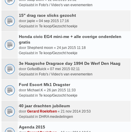
Geplaatst in
Foto's / Video's van evenementen
15" drag race slicks gezocht
door
japie
«
04 sep 2015 17:16
Geplaatst in
Te koop/Gezocht hoekje
Honda civic EG4 mini-me + alle overige onderdelen
gratis
door
Shepherd moon
«
24 jun 2015 11:18
Geplaatst in
Te koop/Gezocht hoekje
3e Haagsche Dragrace day 1994 De Werf Den Haag
door
GofastBuick
«
07 mei 2015 02:11
Geplaatst in
Foto's / Video's van evenementen
Ford Escort Mk1 Dragster
door
Michael.K
«
26 jan 2015 11:33
Geplaatst in
Te koop/Gezocht hoekje
40 jaar drachten jubileum
door
Gerard Roelofsen
«
21 nov 2014 20:53
Geplaatst in
DHRA mededelingen
Agenda 2015