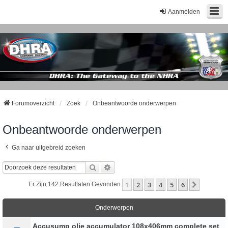
Aanmelden
Forumoverzicht
Zoek
Onbeantwoorde onderwerpen
Onbeantwoorde onderwerpen
Ga naar uitgebreid zoeken
Zoek
Uitgebreid Zoeken
1
2
3
4
5
6
Volgend
Er Zijn 142 Resultaten Gevonden
Onderwerpen
Accusump olie accumulator 108x406mm complete set