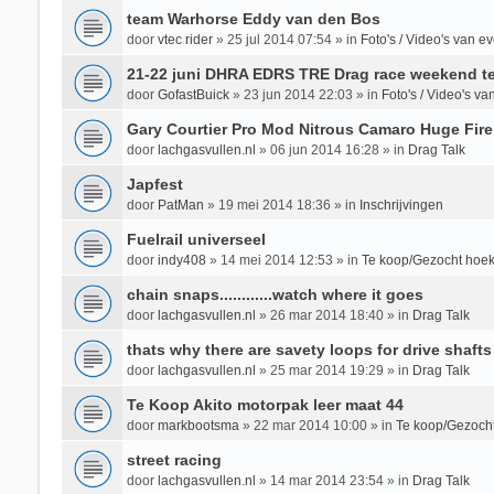
team Warhorse Eddy van den Bos
door
vtec rider
»
25 jul 2014 07:54
» in
Foto's / Video's van 
21-22 juni DHRA EDRS TRE Drag race weekend te
door
GofastBuick
»
23 jun 2014 22:03
» in
Foto's / Video's v
Gary Courtier Pro Mod Nitrous Camaro Huge Fire
door
lachgasvullen.nl
»
06 jun 2014 16:28
» in
Drag Talk
Japfest
door
PatMan
»
19 mei 2014 18:36
» in
Inschrijvingen
Fuelrail universeel
door
indy408
»
14 mei 2014 12:53
» in
Te koop/Gezocht hoek
chain snaps............watch where it goes
door
lachgasvullen.nl
»
26 mar 2014 18:40
» in
Drag Talk
thats why there are savety loops for drive shafts
door
lachgasvullen.nl
»
25 mar 2014 19:29
» in
Drag Talk
Te Koop Akito motorpak leer maat 44
door
markbootsma
»
22 mar 2014 10:00
» in
Te koop/Gezocht
street racing
door
lachgasvullen.nl
»
14 mar 2014 23:54
» in
Drag Talk