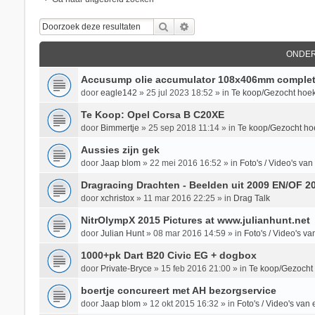
Zoek
Uitgebreid Zoeken
ONDE
Accusump olie accumulator 108x406mm complet
door
eagle142
»
25 jul 2023 18:52
» in
Te koop/Gezocht hoek
Te Koop: Opel Corsa B C20XE
door
Bimmertje
»
25 sep 2018 11:14
» in
Te koop/Gezocht ho
Aussies zijn gek
door
Jaap blom
»
22 mei 2016 16:52
» in
Foto's / Video's v
Dragracing Drachten - Beelden uit 2009 EN/OF 2
door
xchristox
»
11 mar 2016 22:25
» in
Drag Talk
NitrOlympX 2015 Pictures at www.julianhunt.net
door
Julian Hunt
»
08 mar 2016 14:59
» in
Foto's / Video's 
1000+pk Dart B20 Civic EG + dogbox
door
Private-Bryce
»
15 feb 2016 21:00
» in
Te koop/Gezocht
boertje concureert met AH bezorgservice
door
Jaap blom
»
12 okt 2015 16:32
» in
Foto's / Video's va