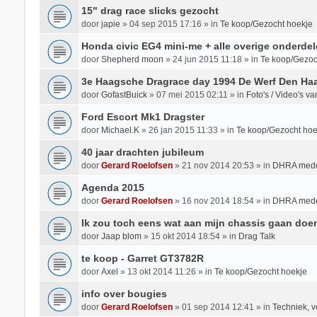
15" drag race slicks gezocht
door
japie
»
04 sep 2015 17:16
» in
Te koop/Gezocht hoekje
Honda civic EG4 mini-me + alle overige onderdel
door
Shepherd moon
»
24 jun 2015 11:18
» in
Te koop/Gezoc
3e Haagsche Dragrace day 1994 De Werf Den Ha
door
GofastBuick
»
07 mei 2015 02:11
» in
Foto's / Video's 
Ford Escort Mk1 Dragster
door
Michael.K
»
26 jan 2015 11:33
» in
Te koop/Gezocht hoe
40 jaar drachten jubileum
door
Gerard Roelofsen
»
21 nov 2014 20:53
» in
DHRA mede
Agenda 2015
door
Gerard Roelofsen
»
16 nov 2014 18:54
» in
DHRA mede
Ik zou toch eens wat aan mijn chassis gaan doe
door
Jaap blom
»
15 okt 2014 18:54
» in
Drag Talk
te koop - Garret GT3782R
door
Axel
»
13 okt 2014 11:26
» in
Te koop/Gezocht hoekje
info over bougies
door
Gerard Roelofsen
»
01 sep 2014 12:41
» in
Techniek, v