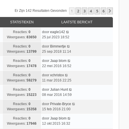
1
2
3
4
5
6
Volgend
Er Zijn 142 Resultaten Gevonden
STATISTIEKEN
LAATSTE BERICHT
Reacties:
0
door
eagle142
Weergaves:
83650
25 jul 2023 18:52
Reacties:
0
door
Bimmertje
Weergaves:
13799
25 sep 2018 11:14
Reacties:
0
door
Jaap blom
Weergaves:
17478
22 mei 2016 16:52
Reacties:
0
door
xchristox
Weergaves:
59279
11 mar 2016 22:25
Reacties:
0
door
Julian Hunt
Weergaves:
15223
08 mar 2016 14:59
Reacties:
0
door
Private-Bryce
Weergaves:
15358
15 feb 2016 21:00
Reacties:
0
door
Jaap blom
Weergaves:
17946
12 okt 2015 16:32