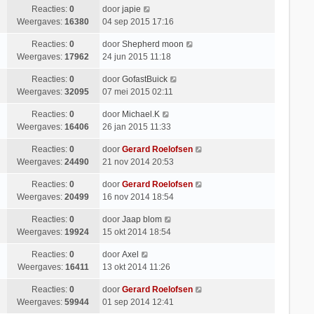
Reacties:
0
door
japie
Weergaves:
16380
04 sep 2015 17:16
Reacties:
0
door
Shepherd moon
Weergaves:
17962
24 jun 2015 11:18
Reacties:
0
door
GofastBuick
Weergaves:
32095
07 mei 2015 02:11
Reacties:
0
door
Michael.K
Weergaves:
16406
26 jan 2015 11:33
Reacties:
0
door
Gerard Roelofsen
Weergaves:
24490
21 nov 2014 20:53
Reacties:
0
door
Gerard Roelofsen
Weergaves:
20499
16 nov 2014 18:54
Reacties:
0
door
Jaap blom
Weergaves:
19924
15 okt 2014 18:54
Reacties:
0
door
Axel
Weergaves:
16411
13 okt 2014 11:26
Reacties:
0
door
Gerard Roelofsen
Weergaves:
59944
01 sep 2014 12:41