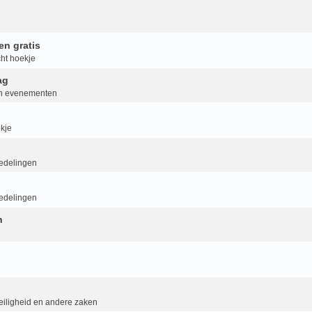
en gratis
ht hoekje
ag
van evenementen
kje
delingen
delingen
n
eiligheid en andere zaken