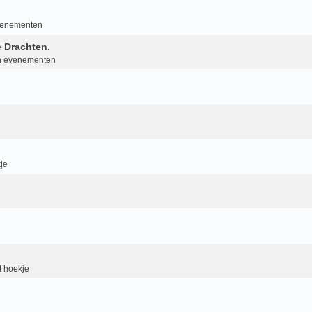
evenementen
 Drachten.
an evenementen
je
 hoekje