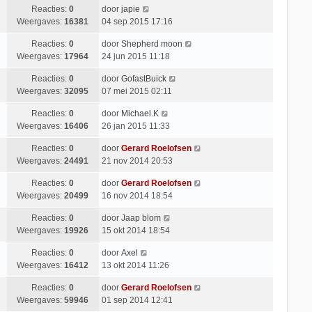
Reacties:
0
door
japie
Weergaves:
16381
04 sep 2015 17:16
Reacties:
0
door
Shepherd moon
Weergaves:
17964
24 jun 2015 11:18
Reacties:
0
door
GofastBuick
Weergaves:
32095
07 mei 2015 02:11
Reacties:
0
door
Michael.K
Weergaves:
16406
26 jan 2015 11:33
Reacties:
0
door
Gerard Roelofsen
Weergaves:
24491
21 nov 2014 20:53
Reacties:
0
door
Gerard Roelofsen
Weergaves:
20499
16 nov 2014 18:54
Reacties:
0
door
Jaap blom
Weergaves:
19926
15 okt 2014 18:54
Reacties:
0
door
Axel
Weergaves:
16412
13 okt 2014 11:26
Reacties:
0
door
Gerard Roelofsen
Weergaves:
59946
01 sep 2014 12:41