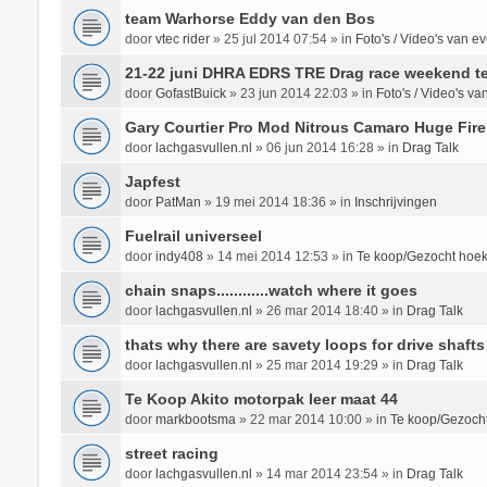
team Warhorse Eddy van den Bos
door
vtec rider
»
25 jul 2014 07:54
» in
Foto's / Video's van 
21-22 juni DHRA EDRS TRE Drag race weekend te
door
GofastBuick
»
23 jun 2014 22:03
» in
Foto's / Video's v
Gary Courtier Pro Mod Nitrous Camaro Huge Fire
door
lachgasvullen.nl
»
06 jun 2014 16:28
» in
Drag Talk
Japfest
door
PatMan
»
19 mei 2014 18:36
» in
Inschrijvingen
Fuelrail universeel
door
indy408
»
14 mei 2014 12:53
» in
Te koop/Gezocht hoek
chain snaps............watch where it goes
door
lachgasvullen.nl
»
26 mar 2014 18:40
» in
Drag Talk
thats why there are savety loops for drive shafts
door
lachgasvullen.nl
»
25 mar 2014 19:29
» in
Drag Talk
Te Koop Akito motorpak leer maat 44
door
markbootsma
»
22 mar 2014 10:00
» in
Te koop/Gezocht
street racing
door
lachgasvullen.nl
»
14 mar 2014 23:54
» in
Drag Talk