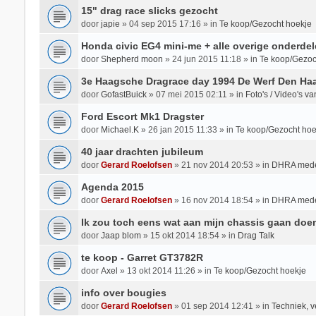
15" drag race slicks gezocht
door
japie
»
04 sep 2015 17:16
» in
Te koop/Gezocht hoekje
Honda civic EG4 mini-me + alle overige onderdel
door
Shepherd moon
»
24 jun 2015 11:18
» in
Te koop/Gezoc
3e Haagsche Dragrace day 1994 De Werf Den Ha
door
GofastBuick
»
07 mei 2015 02:11
» in
Foto's / Video's 
Ford Escort Mk1 Dragster
door
Michael.K
»
26 jan 2015 11:33
» in
Te koop/Gezocht hoe
40 jaar drachten jubileum
door
Gerard Roelofsen
»
21 nov 2014 20:53
» in
DHRA mede
Agenda 2015
door
Gerard Roelofsen
»
16 nov 2014 18:54
» in
DHRA mede
Ik zou toch eens wat aan mijn chassis gaan doe
door
Jaap blom
»
15 okt 2014 18:54
» in
Drag Talk
te koop - Garret GT3782R
door
Axel
»
13 okt 2014 11:26
» in
Te koop/Gezocht hoekje
info over bougies
door
Gerard Roelofsen
»
01 sep 2014 12:41
» in
Techniek, v