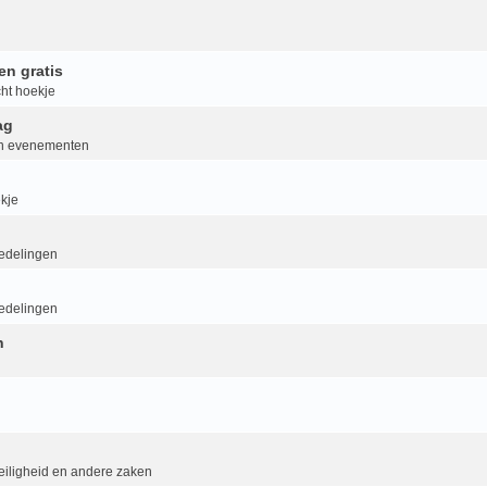
en gratis
ht hoekje
ag
van evenementen
kje
delingen
delingen
n
eiligheid en andere zaken