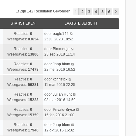
1
2
3
4
5
6
Volgend
Er Zijn 142 Resultaten Gevonden
STATISTIEKEN
LAATSTE BERICHT
Reacties:
0
door
eagle142
Weergaves:
83654
25 jul 2023 18:52
Reacties:
0
door
Bimmertje
Weergaves:
13800
25 sep 2018 11:14
Reacties:
0
door
Jaap blom
Weergaves:
17478
22 mei 2016 16:52
Reacties:
0
door
xchristox
Weergaves:
59281
11 mar 2016 22:25
Reacties:
0
door
Julian Hunt
Weergaves:
15223
08 mar 2016 14:59
Reacties:
0
door
Private-Bryce
Weergaves:
15359
15 feb 2016 21:00
Reacties:
0
door
Jaap blom
Weergaves:
17946
12 okt 2015 16:32