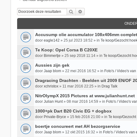
Zoek
Uitgebreid Zoeken
ONDE
Accusump olie accumulator 108x406mm complet
door
eagle142
»
25 jul 2023 18:52
» in
Te koop/Gezocht hoek
Te Koop: Opel Corsa B C20XE
door
Bimmertje
»
25 sep 2018 11:14
» in
Te koop/Gezocht ho
Aussies zijn gek
door
Jaap blom
»
22 mei 2016 16:52
» in
Foto's / Video's v
Dragracing Drachten - Beelden uit 2009 EN/OF 2
door
xchristox
»
11 mar 2016 22:25
» in
Drag Talk
NitrOlympX 2015 Pictures at www.julianhunt.net
door
Julian Hunt
»
08 mar 2016 14:59
» in
Foto's / Video's 
1000+pk Dart B20 Civic EG + dogbox
door
Private-Bryce
»
15 feb 2016 21:00
» in
Te koop/Gezocht
boertje concureert met AH bezorgservice
door
Jaap blom
»
12 okt 2015 16:32
» in
Foto's / Video's va