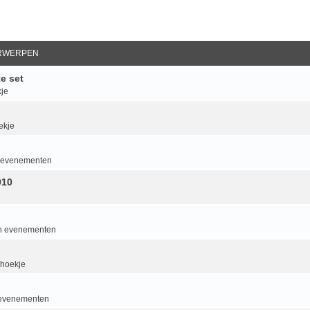
RWERPEN
e set
je
ekje
an evenementen
010
van evenementen
 hoekje
n evenementen