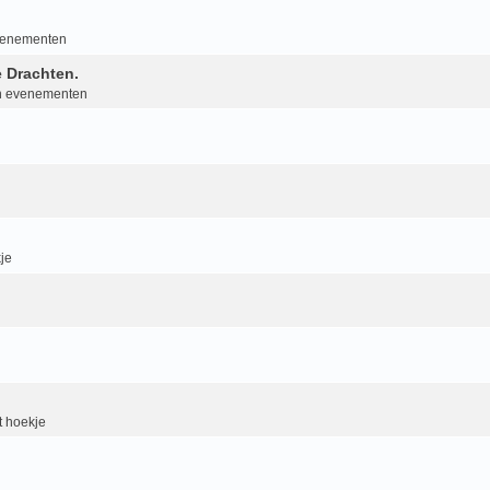
evenementen
 Drachten.
an evenementen
je
 hoekje