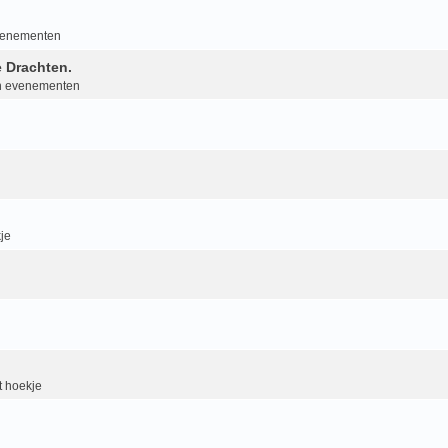
evenementen
 Drachten.
an evenementen
je
 hoekje