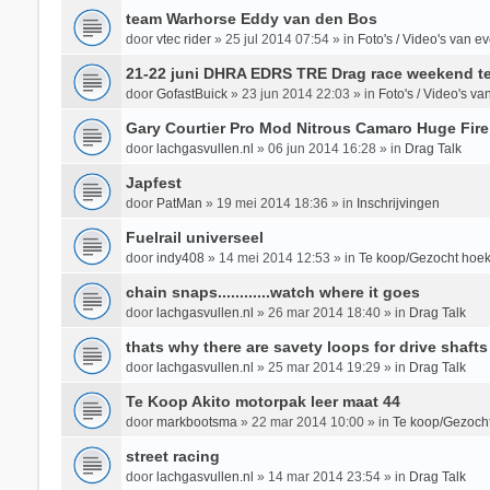
team Warhorse Eddy van den Bos
door
vtec rider
»
25 jul 2014 07:54
» in
Foto's / Video's van 
21-22 juni DHRA EDRS TRE Drag race weekend te
door
GofastBuick
»
23 jun 2014 22:03
» in
Foto's / Video's v
Gary Courtier Pro Mod Nitrous Camaro Huge Fire
door
lachgasvullen.nl
»
06 jun 2014 16:28
» in
Drag Talk
Japfest
door
PatMan
»
19 mei 2014 18:36
» in
Inschrijvingen
Fuelrail universeel
door
indy408
»
14 mei 2014 12:53
» in
Te koop/Gezocht hoek
chain snaps............watch where it goes
door
lachgasvullen.nl
»
26 mar 2014 18:40
» in
Drag Talk
thats why there are savety loops for drive shafts
door
lachgasvullen.nl
»
25 mar 2014 19:29
» in
Drag Talk
Te Koop Akito motorpak leer maat 44
door
markbootsma
»
22 mar 2014 10:00
» in
Te koop/Gezocht
street racing
door
lachgasvullen.nl
»
14 mar 2014 23:54
» in
Drag Talk