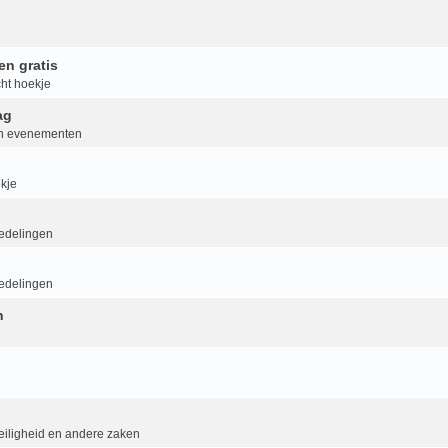
en gratis
ht hoekje
ag
van evenementen
kje
delingen
delingen
n
eiligheid en andere zaken