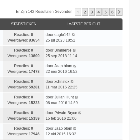
1
2
3
4
5
6
Volgend
Er Zijn 142 Resultaten Gevonden
STATISTIEKEN
LAATSTE BERICHT
Reacties:
0
door
eagle142
Weergaves:
83654
25 jul 2023 18:52
Reacties:
0
door
Bimmertje
Weergaves:
13800
25 sep 2018 11:14
Reacties:
0
door
Jaap blom
Weergaves:
17478
22 mei 2016 16:52
Reacties:
0
door
xchristox
Weergaves:
59281
11 mar 2016 22:25
Reacties:
0
door
Julian Hunt
Weergaves:
15223
08 mar 2016 14:59
Reacties:
0
door
Private-Bryce
Weergaves:
15359
15 feb 2016 21:00
Reacties:
0
door
Jaap blom
Weergaves:
17946
12 okt 2015 16:32