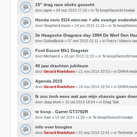
15" drag race slicks gezocht
door
japie
»
04 sep 2015 17:16
» in
Te koop/Gezocht hoekje
Honda civic EG4 mini-me + alle overige onderdel
door
Shepherd moon
»
24 jun 2015 11:18
» in
Te koop/Gezoc
3e Haagsche Dragrace day 1994 De Werf Den Ha
door
GofastBuick
»
07 mei 2015 02:11
» in
Foto's / Video's 
Ford Escort Mk1 Dragster
door
Michael.K
»
26 jan 2015 11:33
» in
Te koop/Gezocht hoe
40 jaar drachten jubileum
door
Gerard Roelofsen
»
21 nov 2014 20:53
» in
DHRA mede
Agenda 2015
door
Gerard Roelofsen
»
16 nov 2014 18:54
» in
DHRA mede
Ik zou toch eens wat aan mijn chassis gaan doe
door
Jaap blom
»
15 okt 2014 18:54
» in
Drag Talk
te koop - Garret GT3782R
door
Axel
»
13 okt 2014 11:26
» in
Te koop/Gezocht hoekje
info over bougies
door
Gerard Roelofsen
»
01 sep 2014 12:41
» in
Techniek, v