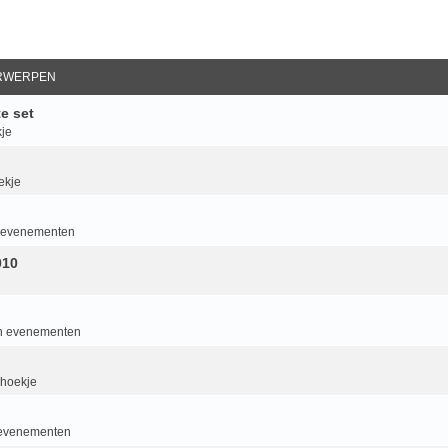
RWERPEN
e set
je
ekje
an evenementen
010
van evenementen
 hoekje
n evenementen