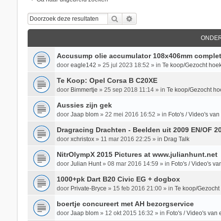
Zoek
Uitgebreid Zoeken
ONDE
Accusump olie accumulator 108x406mm complet
door
eagle142
»
25 jul 2023 18:52
» in
Te koop/Gezocht hoek
Te Koop: Opel Corsa B C20XE
door
Bimmertje
»
25 sep 2018 11:14
» in
Te koop/Gezocht ho
Aussies zijn gek
door
Jaap blom
»
22 mei 2016 16:52
» in
Foto's / Video's v
Dragracing Drachten - Beelden uit 2009 EN/OF 2
door
xchristox
»
11 mar 2016 22:25
» in
Drag Talk
NitrOlympX 2015 Pictures at www.julianhunt.net
door
Julian Hunt
»
08 mar 2016 14:59
» in
Foto's / Video's 
1000+pk Dart B20 Civic EG + dogbox
door
Private-Bryce
»
15 feb 2016 21:00
» in
Te koop/Gezocht
boertje concureert met AH bezorgservice
door
Jaap blom
»
12 okt 2015 16:32
» in
Foto's / Video's va