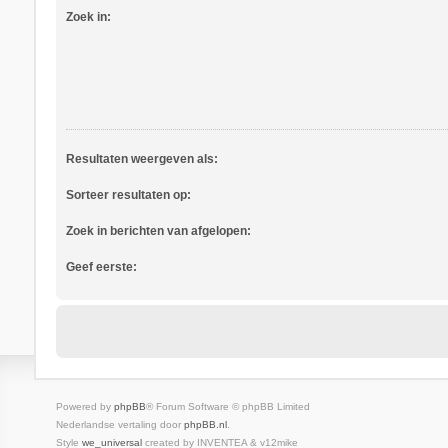
Zoek in:
Resultaten weergeven als:
Sorteer resultaten op:
Zoek in berichten van afgelopen:
Geef eerste:
Powered by
phpBB
® Forum Software © phpBB Limited
Nederlandse vertaling door
phpBB.nl
.
Style
we_universal
created by INVENTEA & v12mike