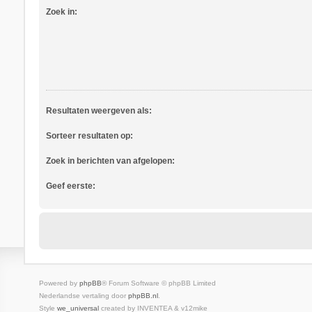
Zoek in:
Resultaten weergeven als:
Sorteer resultaten op:
Zoek in berichten van afgelopen:
Geef eerste:
Powered by
phpBB
® Forum Software © phpBB Limited
Nederlandse vertaling door
phpBB.nl
.
Style
we_universal
created by INVENTEA & v12mike