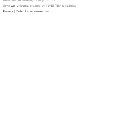
Nederlandse vertaling door
phpBB.nl
.
Style
we_universal
created by INVENTEA & v12mike
Privacy
|
Gebruikersvoorwaarden