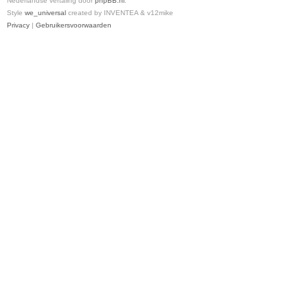
Nederlandse vertaling door
phpBB.nl
.
Style
we_universal
created by INVENTEA & v12mike
Privacy
|
Gebruikersvoorwaarden