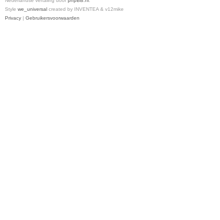
Nederlandse vertaling door
phpBB.nl
.
Style
we_universal
created by INVENTEA & v12mike
Privacy
|
Gebruikersvoorwaarden