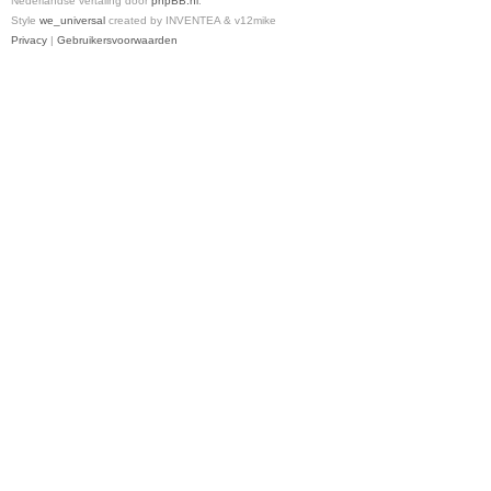
Nederlandse vertaling door
phpBB.nl
.
Style
we_universal
created by INVENTEA & v12mike
Privacy
|
Gebruikersvoorwaarden