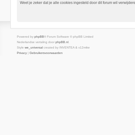
Weet je zeker dat je alle cookies ingesteld door dit forum wil verwijder
Powered by
phpBB
® Forum Software © phpBB Limited
Nederlandse vertaling door
phpBB.nl
.
Style
we_universal
created by INVENTEA & v12mike
Privacy
|
Gebruikersvoorwaarden