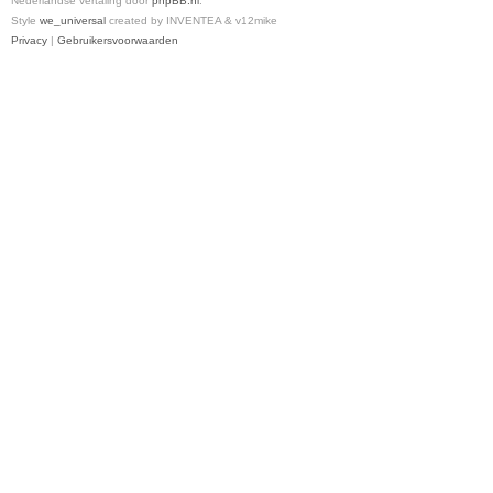
Nederlandse vertaling door
phpBB.nl
.
Style
we_universal
created by INVENTEA & v12mike
Privacy
|
Gebruikersvoorwaarden