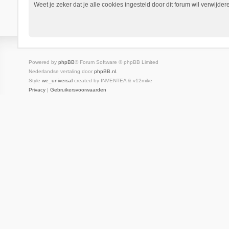
Weet je zeker dat je alle cookies ingesteld door dit forum wil verwijder
Powered by
phpBB
® Forum Software © phpBB Limited
Nederlandse vertaling door
phpBB.nl
.
Style
we_universal
created by INVENTEA & v12mike
Privacy
|
Gebruikersvoorwaarden